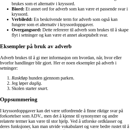
brukes som et alternativ i kryssord.
Biord:
Et annet ord for adverb som kan være et passende svar i
kryssord.
Verbiledd:
En beskrivende term for adverb som også kan
fungere som et alternativ i kryssordoppgaver.
Overgangsord:
Dette refererer til adverb som brukes til å skape
flyt i setninger og kan være et annet akseptabelt svar.
Eksempler på bruk av adverb
Adverb brukes til å gi mer informasjon om hvordan, når, hvor eller
hvorfor handlinger blir gjort. Her er noen eksempler på adverb i
setninger:
Raskt
løp hunden gjennom parken.
Jeg løper
daglig
.
Skolen starter
snart
.
Oppsummering
I kryssordoppgaver kan det være utfordrende å finne riktige svar på
forkortelser som ADV., men det å kjenne til synonymer og andre
relaterte termer kan være til stor hjelp. Ved å utforske ordklasser og
deres funksjoner, kan man utvide vokabularet og være bedre rustet til å