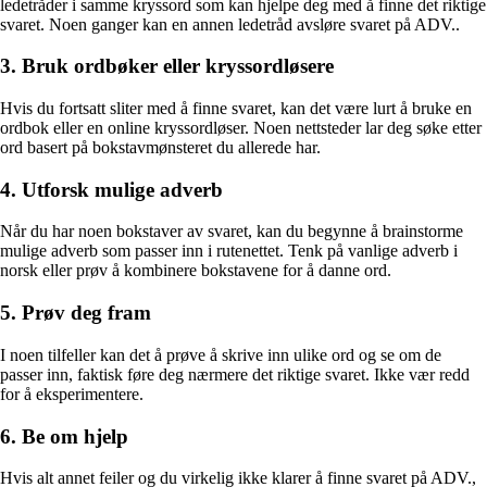
ledetråder i samme kryssord som kan hjelpe deg med å finne det riktige
svaret. Noen ganger kan en annen ledetråd avsløre svaret på ADV..
3. Bruk ordbøker eller kryssordløsere
Hvis du fortsatt sliter med å finne svaret, kan det være lurt å bruke en
ordbok eller en online kryssordløser. Noen nettsteder lar deg søke etter
ord basert på bokstavmønsteret du allerede har.
4. Utforsk mulige adverb
Når du har noen bokstaver av svaret, kan du begynne å brainstorme
mulige adverb som passer inn i rutenettet. Tenk på vanlige adverb i
norsk eller prøv å kombinere bokstavene for å danne ord.
5. Prøv deg fram
I noen tilfeller kan det å prøve å skrive inn ulike ord og se om de
passer inn, faktisk føre deg nærmere det riktige svaret. Ikke vær redd
for å eksperimentere.
6. Be om hjelp
Hvis alt annet feiler og du virkelig ikke klarer å finne svaret på ADV.,