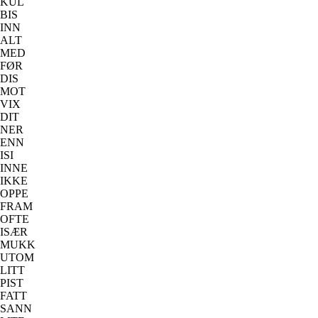
KUL
BIS
INN
ALT
MED
FØR
DIS
MOT
VIX
DIT
NER
ENN
ISI
INNE
IKKE
OPPE
FRAM
OFTE
ISÆR
MUKK
UTOM
LITT
PIST
FATT
SANN