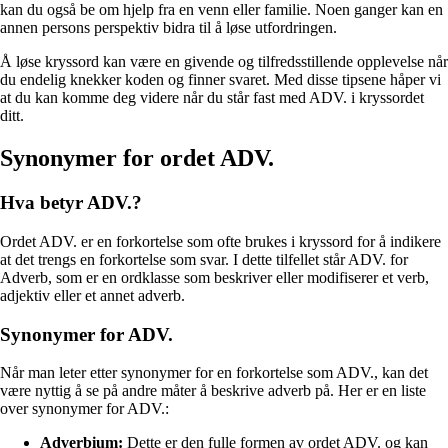
kan du også be om hjelp fra en venn eller familie. Noen ganger kan en
annen persons perspektiv bidra til å løse utfordringen.
Å løse kryssord kan være en givende og tilfredsstillende opplevelse når
du endelig knekker koden og finner svaret. Med disse tipsene håper vi
at du kan komme deg videre når du står fast med ADV. i kryssordet
ditt.
Synonymer for ordet ADV.
Hva betyr ADV.?
Ordet ADV. er en forkortelse som ofte brukes i kryssord for å indikere
at det trengs en forkortelse som svar. I dette tilfellet står ADV. for
Adverb, som er en ordklasse som beskriver eller modifiserer et verb,
adjektiv eller et annet adverb.
Synonymer for ADV.
Når man leter etter synonymer for en forkortelse som ADV., kan det
være nyttig å se på andre måter å beskrive adverb på. Her er en liste
over synonymer for ADV.:
Adverbium:
Dette er den fulle formen av ordet ADV. og kan