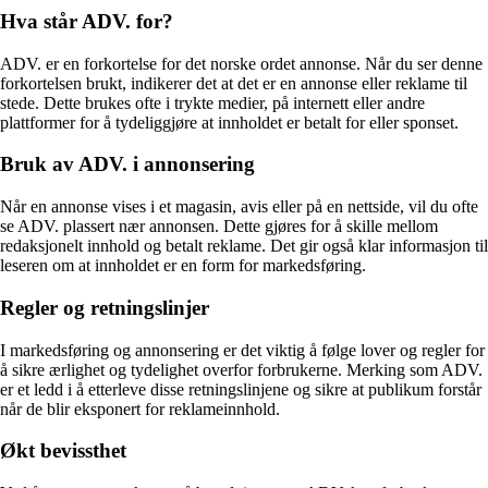
Hva står ADV. for?
ADV. er en forkortelse for det norske ordet annonse. Når du ser denne
forkortelsen brukt, indikerer det at det er en annonse eller reklame til
stede. Dette brukes ofte i trykte medier, på internett eller andre
plattformer for å tydeliggjøre at innholdet er betalt for eller sponset.
Bruk av ADV. i annonsering
Når en annonse vises i et magasin, avis eller på en nettside, vil du ofte
se ADV. plassert nær annonsen. Dette gjøres for å skille mellom
redaksjonelt innhold og betalt reklame. Det gir også klar informasjon til
leseren om at innholdet er en form for markedsføring.
Regler og retningslinjer
I markedsføring og annonsering er det viktig å følge lover og regler for
å sikre ærlighet og tydelighet overfor forbrukerne. Merking som ADV.
er et ledd i å etterleve disse retningslinjene og sikre at publikum forstår
når de blir eksponert for reklameinnhold.
Økt bevissthet