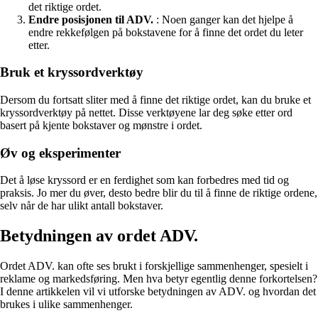
det riktige ordet.
Endre posisjonen til ADV.
: Noen ganger kan det hjelpe å
endre rekkefølgen på bokstavene for å finne det ordet du leter
etter.
Bruk et kryssordverktøy
Dersom du fortsatt sliter med å finne det riktige ordet, kan du bruke et
kryssordverktøy på nettet. Disse verktøyene lar deg søke etter ord
basert på kjente bokstaver og mønstre i ordet.
Øv og eksperimenter
Det å løse kryssord er en ferdighet som kan forbedres med tid og
praksis. Jo mer du øver, desto bedre blir du til å finne de riktige ordene,
selv når de har ulikt antall bokstaver.
Betydningen av ordet ADV.
Ordet ADV. kan ofte ses brukt i forskjellige sammenhenger, spesielt i
reklame og markedsføring. Men hva betyr egentlig denne forkortelsen?
I denne artikkelen vil vi utforske betydningen av ADV. og hvordan det
brukes i ulike sammenhenger.