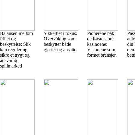
Balansen mellom
Sikkerhet i fokus:
Pionerene bak
Pas
frihet og
Overvåking som
de første store
auto
beskyttelse: Slik
beskytter både
kasinoene:
din 
kan regulering
gjester og ansatte
Visjonene som
den 
sikre et trygt og
formet bransjen
bet
ansvarlig
spillmarked