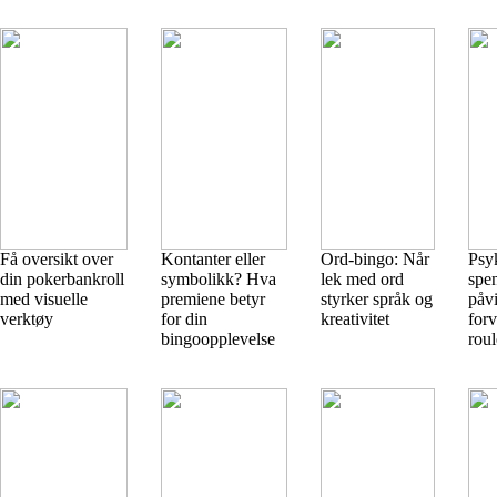
Få oversikt over
Kontanter eller
Ord-bingo: Når
Psy
din pokerbankroll
symbolikk? Hva
lek med ord
spen
med visuelle
premiene betyr
styrker språk og
påvi
verktøy
for din
kreativitet
forv
bingoopplevelse
roul