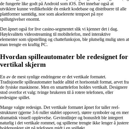
de fungerte like godt på Android som iOS. Det innebar også at
utviklere kunne vedlikeholde én enkelt kodebase og distribuere til alle
plattformer samtidig, noe som akselererte tempoet på nye
spillutgivelser enormt.
Det åpnet også for live casino-segmentet slik vi kjenner det i dag.
Høykvalitets videostreaming til mobiltelefon, med interaktive
elementer som sjipstelling og chattefunksjon, ble plutselig mulig uten at
man trengte en kraftig PC.
Hvordan spilleautomater ble redesignet for
vertikal skjerm
En av de mest synlige endringene er det vertikale formatet.
Tradisjonelle spilleautomater hadde alltid et horisontalt format, arvet fra
de fysiske maskinene. Men en smarttelefon holdes vertikalt. Designere
stod overfor et valg: tvinge brukeren til å rotere telefonen, eller
redesigne spillet.
Mange valgte redesign. Det vertikale formatet åpnet for taller reel-
strukturer (gjerne 3-6 ruller stablet oppover), større symboler og en mer
dramatisk visuell opplevelse. Gevinstlinjer og bonusfelt ble integrert
naturlig i det vertikale rommet, og spillerne trengte ikke lenger å justere
holdepunktet sitt på telefonen midt i en spilløkt.