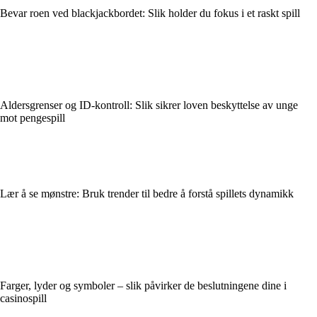
Bevar roen ved blackjackbordet: Slik holder du fokus i et raskt spill
Aldersgrenser og ID-kontroll: Slik sikrer loven beskyttelse av unge
mot pengespill
Lær å se mønstre: Bruk trender til bedre å forstå spillets dynamikk
Farger, lyder og symboler – slik påvirker de beslutningene dine i
casinospill