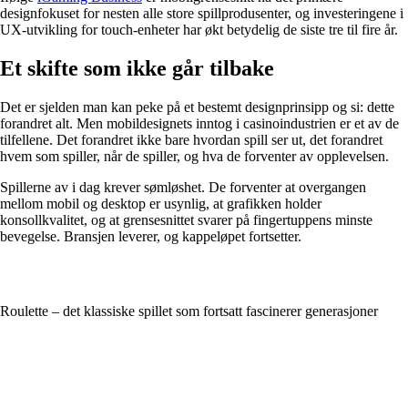
designfokuset for nesten alle store spillprodusenter, og investeringene i
UX-utvikling for touch-enheter har økt betydelig de siste tre til fire år.
Et skifte som ikke går tilbake
Det er sjelden man kan peke på et bestemt designprinsipp og si: dette
forandret alt. Men mobildesignets inntog i casinoindustrien er et av de
tilfellene. Det forandret ikke bare hvordan spill ser ut, det forandret
hvem som spiller, når de spiller, og hva de forventer av opplevelsen.
Spillerne av i dag krever sømløshet. De forventer at overgangen
mellom mobil og desktop er usynlig, at grafikken holder
konsollkvalitet, og at grensesnittet svarer på fingertuppens minste
bevegelse. Bransjen leverer, og kappeløpet fortsetter.
Roulette – det klassiske spillet som fortsatt fascinerer generasjoner