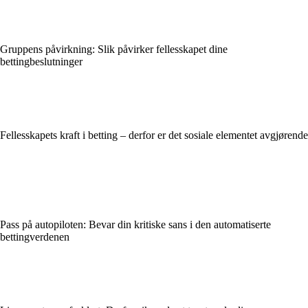
Gruppens påvirkning: Slik påvirker fellesskapet dine
bettingbeslutninger
Fellesskapets kraft i betting – derfor er det sosiale elementet avgjørende
Pass på autopiloten: Bevar din kritiske sans i den automatiserte
bettingverdenen