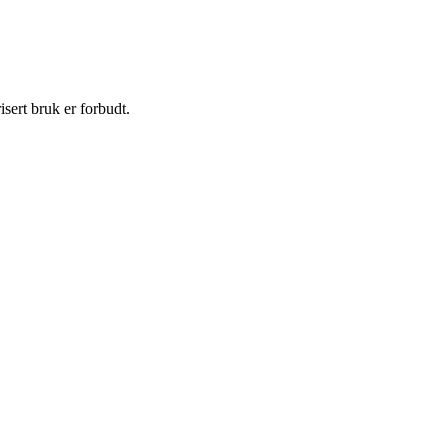
sert bruk er forbudt.