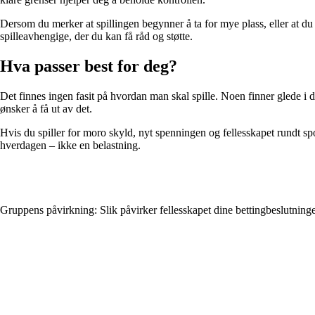
Dersom du merker at spillingen begynner å ta for mye plass, eller at du m
spilleavhengige, der du kan få råd og støtte.
Hva passer best for deg?
Det finnes ingen fasit på hvordan man skal spille. Noen finner glede i d
ønsker å få ut av det.
Hvis du spiller for moro skyld, nyt spenningen og fellesskapet rundt spor
hverdagen – ikke en belastning.
Gruppens påvirkning: Slik påvirker fellesskapet dine bettingbeslutning