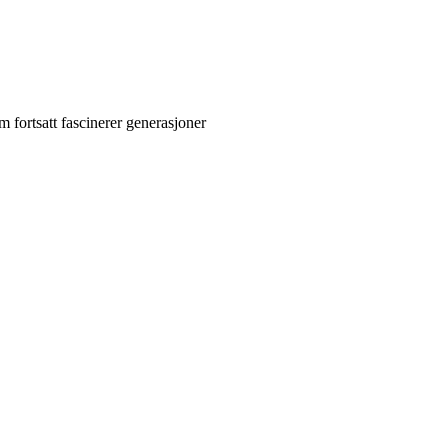
om fortsatt fascinerer generasjoner