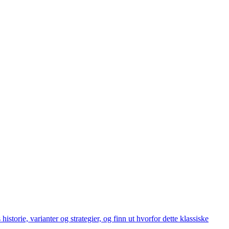
 historie, varianter og strategier, og finn ut hvorfor dette klassiske