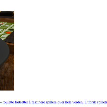
 roulette fortsetter å fascinere spillere over hele verden. Utforsk spillets