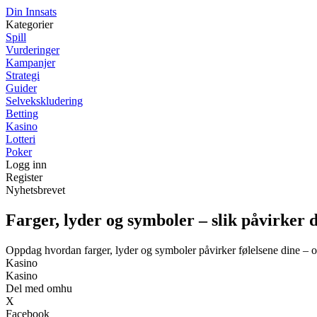
Din Innsats
Kategorier
Spill
Vurderinger
Kampanjer
Strategi
Guider
Selvekskludering
Betting
Kasino
Lotteri
Poker
Logg inn
Register
Nyhetsbrevet
Farger, lyder og symboler – slik påvirker d
Oppdag hvordan farger, lyder og symboler påvirker følelsene dine – og
Kasino
Kasino
Del med omhu
X
Facebook