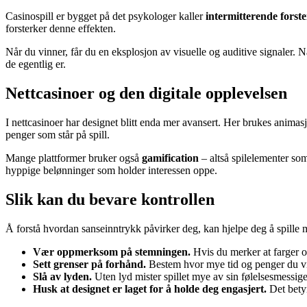
Casinospill er bygget på det psykologer kaller
intermitterende forst
forsterker denne effekten.
Når du vinner, får du en eksplosjon av visuelle og auditive signaler. N
de egentlig er.
Nettcasinoer og den digitale opplevelsen
I nettcasinoer har designet blitt enda mer avansert. Her brukes animasj
penger som står på spill.
Mange plattformer bruker også
gamification
– altså spilelementer so
hyppige belønninger som holder interessen oppe.
Slik kan du bevare kontrollen
Å forstå hvordan sanseinntrykk påvirker deg, kan hjelpe deg å spille m
Vær oppmerksom på stemningen.
Hvis du merker at farger og 
Sett grenser på forhånd.
Bestem hvor mye tid og penger du vi
Slå av lyden.
Uten lyd mister spillet mye av sin følelsesmessige 
Husk at designet er laget for å holde deg engasjert.
Det betyr