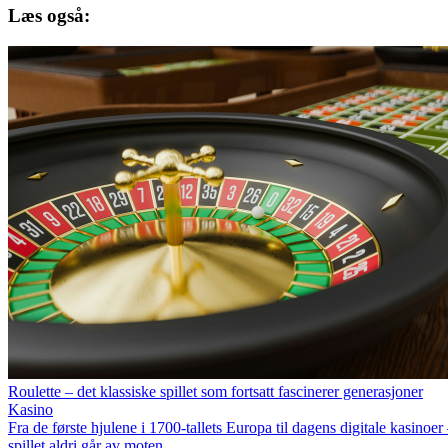
Læs også:
Roulette – det klassiske spillet som fortsatt fascinerer generasjoner
Kasino
Fra de første hjulene i 1700-tallets Europa til dagens digitale kasinoer –
spillet aldri går av moten.