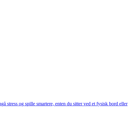
 stress og spille smartere, enten du sitter ved et fysisk bord eller