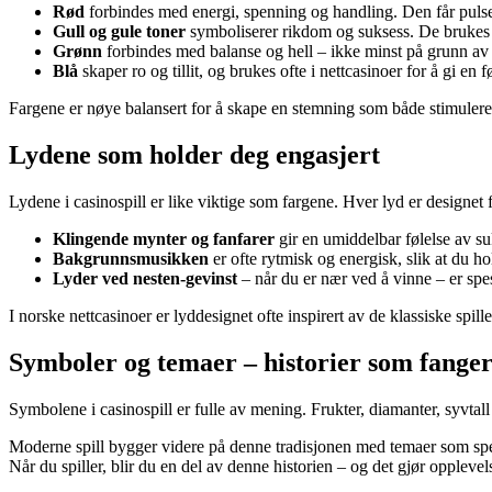
Rød
forbindes med energi, spenning og handling. Den får pulsen 
Gull og gule toner
symboliserer rikdom og suksess. De brukes f
Grønn
forbindes med balanse og hell – ikke minst på grunn av d
Blå
skaper ro og tillit, og brukes ofte i nettcasinoer for å gi en f
Fargene er nøye balansert for å skape en stemning som både stimulerer
Lydene som holder deg engasjert
Lydene i casinospill er like viktige som fargene. Hver lyd er designet 
Klingende mynter og fanfarer
gir en umiddelbar følelse av su
Bakgrunnsmusikken
er ofte rytmisk og energisk, slik at du ho
Lyder ved nesten-gevinst
– når du er nær ved å vinne – er spesi
I norske nettcasinoer er lyddesignet ofte inspirert av de klassiske sp
Symboler og temaer – historier som fange
Symbolene i casinospill er fulle av mening. Frukter, diamanter, syvta
Moderne spill bygger videre på denne tradisjonen med temaer som spenne
Når du spiller, blir du en del av denne historien – og det gjør oppleve