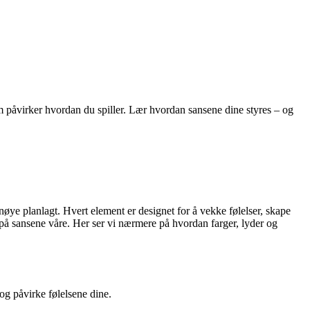
 påvirker hvordan du spiller. Lær hvordan sansene dine styres – og
r nøye planlagt. Hvert element er designet for å vekke følelser, skape
på sansene våre. Her ser vi nærmere på hvordan farger, lyder og
og påvirke følelsene dine.