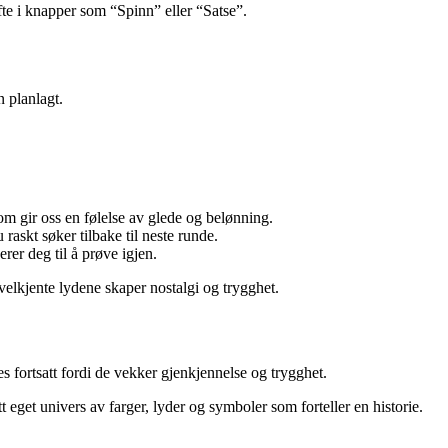
fte i knapper som “Spinn” eller “Satse”.
n planlagt.
om gir oss en følelse av glede og belønning.
 raskt søker tilbake til neste runde.
erer deg til å prøve igjen.
velkjente lydene skaper nostalgi og trygghet.
 fortsatt fordi de vekker gjenkjennelse og trygghet.
eget univers av farger, lyder og symboler som forteller en historie.