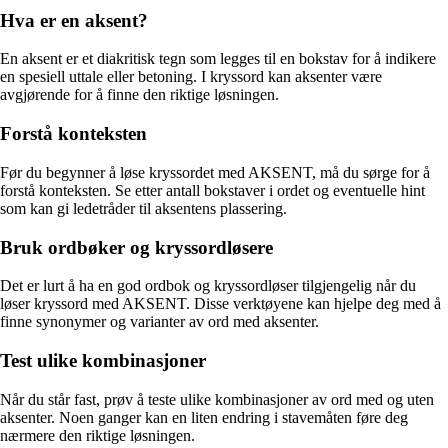
Hva er en aksent?
En aksent er et diakritisk tegn som legges til en bokstav for å indikere
en spesiell uttale eller betoning. I kryssord kan aksenter være
avgjørende for å finne den riktige løsningen.
Forstå konteksten
Før du begynner å løse kryssordet med AKSENT, må du sørge for å
forstå konteksten. Se etter antall bokstaver i ordet og eventuelle hint
som kan gi ledetråder til aksentens plassering.
Bruk ordbøker og kryssordløsere
Det er lurt å ha en god ordbok og kryssordløser tilgjengelig når du
løser kryssord med AKSENT. Disse verktøyene kan hjelpe deg med å
finne synonymer og varianter av ord med aksenter.
Test ulike kombinasjoner
Når du står fast, prøv å teste ulike kombinasjoner av ord med og uten
aksenter. Noen ganger kan en liten endring i stavemåten føre deg
nærmere den riktige løsningen.