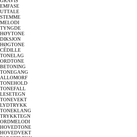
GRAVIS
EMFASE
UTTALE
STEMME
MELODI
TYNGDE
HØYTONE
DIKSJON
HØGTONE
CÉDILLE
TONELAG
ORDTONE
BETONING
TONEGANG
ALLOMORF
TONEHOLD
TONEFALL
LESETEGN
TONEVEKT
LYDTRYKK
TONEKLANG
TRYKKTEGN
ORDMELODI
HOVEDTONE
HOVEDVEKT