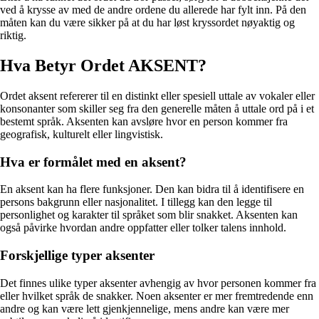
ved å krysse av med de andre ordene du allerede har fylt inn. På den
måten kan du være sikker på at du har løst kryssordet nøyaktig og
riktig.
Hva Betyr Ordet AKSENT?
Ordet aksent refererer til en distinkt eller spesiell uttale av vokaler eller
konsonanter som skiller seg fra den generelle måten å uttale ord på i et
bestemt språk. Aksenten kan avsløre hvor en person kommer fra
geografisk, kulturelt eller lingvistisk.
Hva er formålet med en aksent?
En aksent kan ha flere funksjoner. Den kan bidra til å identifisere en
persons bakgrunn eller nasjonalitet. I tillegg kan den legge til
personlighet og karakter til språket som blir snakket. Aksenten kan
også påvirke hvordan andre oppfatter eller tolker talens innhold.
Forskjellige typer aksenter
Det finnes ulike typer aksenter avhengig av hvor personen kommer fra
eller hvilket språk de snakker. Noen aksenter er mer fremtredende enn
andre og kan være lett gjenkjennelige, mens andre kan være mer