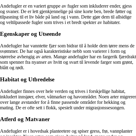
Andefugler er en variert gruppe av fugler som inkluderer ender, gjess
og svaner. De er lett gjenkjennelige på sine korte ben, brede føtter og
tilpasning til et liv både på land og i vann. Dette gjør dem til allsidige
og veltilpassede fugler som trives i et bredt spekter av habitater.
Egenskaper og Utseende
Andefugler har vanntette fjær som bidrar til å holde dem tørre mens de
svømmer. De har også karakteristiske nebb som varierer i form og
størrelse avhengig av arten. Mange andefugler har en fargerik fjærdrakt
som spenner fra nyanser av hvitt og svart til levende farger som grønt,
blått og rødt.
Habitat og Utbredelse
Andefugler finnes over hele verden og trives i forskjellige habitat,
inkludert innsjøer, elver, våtmarker og havområder. Noen arter migrerer
over lange avstander for å finne passende områder for hekking og
mating. De er ofte sett i flokk, spesielt under migrasjonssesongen.
Atferd og Matvaner
Andefugler er i hovedsak planteetere og spiser gress, frø, vannplanter