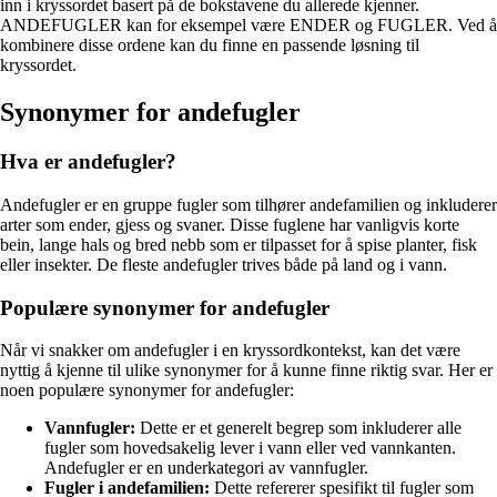
inn i kryssordet basert på de bokstavene du allerede kjenner.
ANDEFUGLER kan for eksempel være ENDER og FUGLER. Ved å
kombinere disse ordene kan du finne en passende løsning til
kryssordet.
Synonymer for andefugler
Hva er andefugler?
Andefugler er en gruppe fugler som tilhører andefamilien og inkluderer
arter som ender, gjess og svaner. Disse fuglene har vanligvis korte
bein, lange hals og bred nebb som er tilpasset for å spise planter, fisk
eller insekter. De fleste andefugler trives både på land og i vann.
Populære synonymer for andefugler
Når vi snakker om andefugler i en kryssordkontekst, kan det være
nyttig å kjenne til ulike synonymer for å kunne finne riktig svar. Her er
noen populære synonymer for andefugler:
Vannfugler:
Dette er et generelt begrep som inkluderer alle
fugler som hovedsakelig lever i vann eller ved vannkanten.
Andefugler er en underkategori av vannfugler.
Fugler i andefamilien:
Dette refererer spesifikt til fugler som