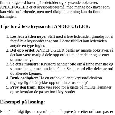
finne riktige ord basert på ledetråder og kryssende bokstaver.
ANDEFUGLER er et kryssordspørsmål med mange bokstaver som
kan virke utfordrende, men med riktig tilnærming kan du finne
løsningen.
Tips for å løse kryssordet ANDEFUGLER:
Les ledetråden nøye:
Start med å lese ledetråden grundig for å
forstå hva kryssordet spør om. I dette tilfellet kan ledetråden
antyde en type fugler.
Del opp ordet:
ANDEFUGLER består av mange bokstaver, så
det kan være nyttig å dele opp ordet i mindre deler og se etter
sammenhenger.
Se etter mønstre:
Kryssord handler ofte om å finne mønstre og
sammenhenger mellom ledetråder. Se etter ord eller deler av ord
du allerede kjenner.
Bruk ordbøker:
Ha en ordbok eller et kryssordleksikon
tilgjengelig for å sjekke opp ord du er usikker på.
Prøv deg fram:
Ikke vær redd for å gjette på mulige løsninger
og se hvordan de passer inn i kryssordet.
Eksempel på løsning:
Etter å ha fulgt tipsene ovenfor, kan du prøve å se etter ord som passer