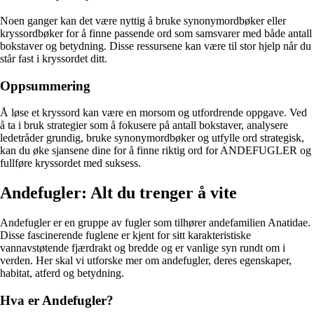
Noen ganger kan det være nyttig å bruke synonymordbøker eller
kryssordbøker for å finne passende ord som samsvarer med både antall
bokstaver og betydning. Disse ressursene kan være til stor hjelp når du
står fast i kryssordet ditt.
Oppsummering
Å løse et kryssord kan være en morsom og utfordrende oppgave. Ved
å ta i bruk strategier som å fokusere på antall bokstaver, analysere
ledetråder grundig, bruke synonymordbøker og utfylle ord strategisk,
kan du øke sjansene dine for å finne riktig ord for ANDEFUGLER og
fullføre kryssordet med suksess.
Andefugler: Alt du trenger å vite
Andefugler er en gruppe av fugler som tilhører andefamilien Anatidae.
Disse fascinerende fuglene er kjent for sitt karakteristiske
vannavstøtende fjærdrakt og bredde og er vanlige syn rundt om i
verden. Her skal vi utforske mer om andefugler, deres egenskaper,
habitat, atferd og betydning.
Hva er Andefugler?