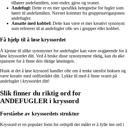
tilhører andefamilien, som ender, gjess og svaner.
Andefugl:
Dette er en mer spesifikk betegnelse for fugler som
hører til andefamilien. Navnet kommer fra gruppenavigasjonen
andefugler.
Ansatte med kobbel:
Dette kan være et mer kreativt synonym
som refererer til at andefugler ofte ses i grupper eller kobbel.
Få hjelp til å løse kryssordet
Å kjenne til ulike synonymer for andefugler kan være avgjørende for å
løse kryssordet ditt. Ved å bruke disse synonymene riktig, kan du øke
sjansene for å finne den riktige løsningen.
Husk at det å løse kryssord handler ofte om å tenke utenfor boksen og
være kreativ med ordforrådet ditt. Lykke til med å finne svaret på
andefugler i kryssordet ditt!
Slik finner du riktig ord for
ANDEFUGLER i kryssord
Forståelse av kryssordets struktur
Kryssord er en populær form for ordspill der målet er å fylle inn ord i