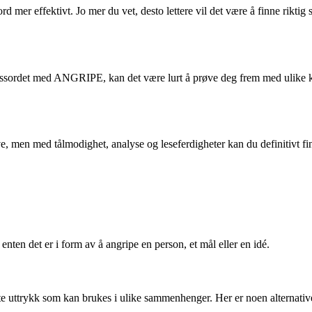
sord mer effektivt. Jo mer du vet, desto lettere vil det være å finne rik
øse kryssordet med ANGRIPE, kan det være lurt å prøve deg frem med ulik
n med tålmodighet, analyse og leseferdigheter kan du definitivt finne
 enten det er i form av å angripe en person, et mål eller en idé.
ante uttrykk som kan brukes i ulike sammenhenger. Her er noen alternati