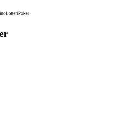
ino
Lotteri
Poker
er