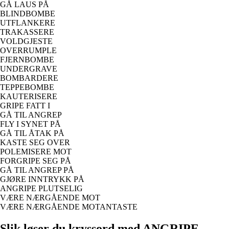
GÅ LAUS PÅ
BLINDBOMBE
UTFLANKERE
TRAKASSERE
VOLDGJESTE
OVERRUMPLE
FJERNBOMBE
UNDERGRAVE
BOMBARDERE
TEPPEBOMBE
KAUTERISERE
GRIPE FATT I
GÅ TIL ANGREP
FLY I SYNET PÅ
GÅ TIL ÅTAK PÅ
KASTE SEG OVER
POLEMISERE MOT
FORGRIPE SEG PÅ
GÅ TIL ANGREP PÅ
GJØRE INNTRYKK PÅ
ANGRIPE PLUTSELIG
VÆRE NÆRGÅENDE MOT
VÆRE NÆRGÅENDE MOTANTASTE
Slik løser du kryssord med ANGRIPE