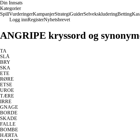
Din Innsats
Kategorier
Spill
Vurderinger
Kampanjer
Strategi
Guider
Selvekskludering
Betting
Kas
Logg inn
Register
Nyhetsbrevet
ANGRIPE kryssord og synonym
TA
SLÅ
BRY
SKA
ETE
RØRE
ETSE
UROE
TÆRE
IRRE
GNAGE
BORDE
SKADE
FALLE
BOMBE
HÆRTA