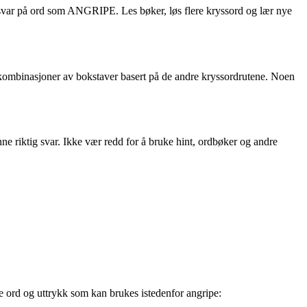
tig svar på ord som ANGRIPE. Les bøker, løs flere kryssord og lær nye
e kombinasjoner av bokstaver basert på de andre kryssordrutene. Noen
 riktig svar. Ikke vær redd for å bruke hint, ordbøker og andre
ve ord og uttrykk som kan brukes istedenfor angripe: