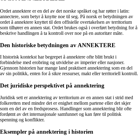
Ordet annektere er en del av det norske språket og har røtter i latin:
annectere, som betyr å knytte noe til seg. På norsk er betydningen av
ordet å annektere knyttet til den offisielle overtakelsen av territorium
som tilhører en annen stat. Ordet brukes også i overført betydning for å
beskrive handlingen å ta kontroll over noe på en autoritær måte.
Den historiske betydningen av ANNEKTERE
I historisk kontekst har begrepet å annektere ofte blitt brukt i
forbindelse med erobring og utvidelse av imperier eller nasjoner.
Gjennom historien har mange land praktisert annektering som en del
av sin politikk, enten for å sikre ressurser, makt eller territoriell kontroll.
Det juridiske perspektivet på annektering
Juridisk sett er annektering av territorium av en annen stat i strid med
folkeretten med mindre det er enighet mellom partene eller det skjer
som en del av en fredsprosess. Handlinger som annektering blir ofte
fordømt av det internasjonale samfunnet og kan føre til politisk
spenning og konflikter.
Eksempler på annektering i historien