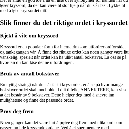
Det er alltid en god idé å ha en liste over synonymer for hånden når du
løser kryssord, da det kan være til stor hjelp når du står fast. Lykke til
med å løse kryssordet ditt!
Slik finner du det riktige ordet i kryssordet
Kjekt å vite om kryssord
Kryssord er en populær form for hjernetrim som utfordrer ordforrådet
og tankegangen vår. Å finne det riktige ordet kan noen ganger være litt
vanskelig, spesielt når ordet kan ha ulikt antall bokstaver. La oss se på
hvordan du kan løse denne utfordringen.
Bruk av antall bokstaver
En nyttig strategi når du står fast i kryssordet, er å se på hvor mange
bokstaver ordet skal inneholde. I ditt tilfelle, ANNEKTERE, kan vi se
at det består av 9 bokstaver. Dette hjelper deg med å snevre inn
mulighetene og finne det passende ordet.
Prøv deg frem
Noen ganger kan det være lurt å prøve deg frem med ulike ord som
passer inn i de kryssende ordene. Ved å eksperimentere med