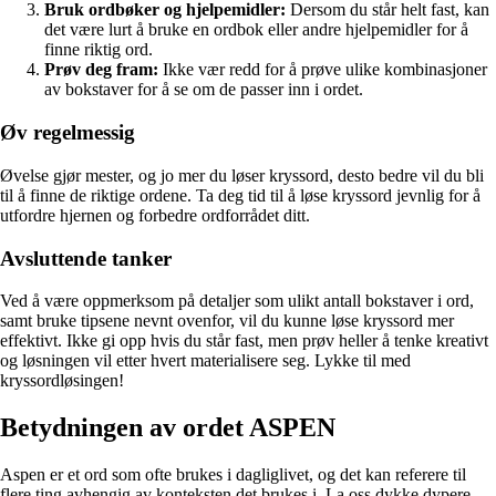
Bruk ordbøker og hjelpemidler:
Dersom du står helt fast, kan
det være lurt å bruke en ordbok eller andre hjelpemidler for å
finne riktig ord.
Prøv deg fram:
Ikke vær redd for å prøve ulike kombinasjoner
av bokstaver for å se om de passer inn i ordet.
Øv regelmessig
Øvelse gjør mester, og jo mer du løser kryssord, desto bedre vil du bli
til å finne de riktige ordene. Ta deg tid til å løse kryssord jevnlig for å
utfordre hjernen og forbedre ordforrådet ditt.
Avsluttende tanker
Ved å være oppmerksom på detaljer som ulikt antall bokstaver i ord,
samt bruke tipsene nevnt ovenfor, vil du kunne løse kryssord mer
effektivt. Ikke gi opp hvis du står fast, men prøv heller å tenke kreativt
og løsningen vil etter hvert materialisere seg. Lykke til med
kryssordløsingen!
Betydningen av ordet ASPEN
Aspen er et ord som ofte brukes i dagliglivet, og det kan referere til
flere ting avhengig av konteksten det brukes i. La oss dykke dypere