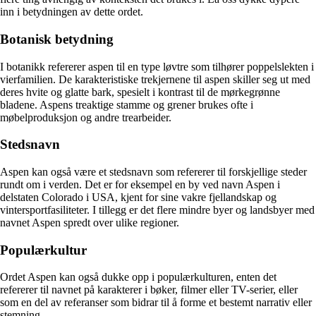
inn i betydningen av dette ordet.
Botanisk betydning
I botanikk refererer aspen til en type løvtre som tilhører poppelslekten i
vierfamilien. De karakteristiske trekjernene til aspen skiller seg ut med
deres hvite og glatte bark, spesielt i kontrast til de mørkegrønne
bladene. Aspens treaktige stamme og grener brukes ofte i
møbelproduksjon og andre trearbeider.
Stedsnavn
Aspen kan også være et stedsnavn som refererer til forskjellige steder
rundt om i verden. Det er for eksempel en by ved navn Aspen i
delstaten Colorado i USA, kjent for sine vakre fjellandskap og
vintersportfasiliteter. I tillegg er det flere mindre byer og landsbyer med
navnet Aspen spredt over ulike regioner.
Populærkultur
Ordet Aspen kan også dukke opp i populærkulturen, enten det
refererer til navnet på karakterer i bøker, filmer eller TV-serier, eller
som en del av referanser som bidrar til å forme et bestemt narrativ eller
stemning.