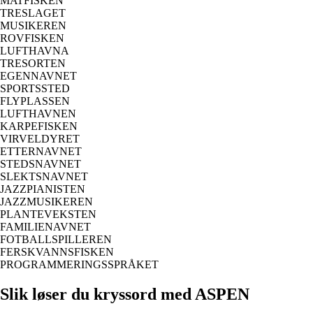
MATFISKEN
TRESLAGET
MUSIKEREN
ROVFISKEN
LUFTHAVNA
TRESORTEN
EGENNAVNET
SPORTSSTED
FLYPLASSEN
LUFTHAVNEN
KARPEFISKEN
VIRVELDYRET
ETTERNAVNET
STEDSNAVNET
SLEKTSNAVNET
JAZZPIANISTEN
JAZZMUSIKEREN
PLANTEVEKSTEN
FAMILIENAVNET
FOTBALLSPILLEREN
FERSKVANNSFISKEN
PROGRAMMERINGSSPRÅKET
Slik løser du kryssord med ASPEN