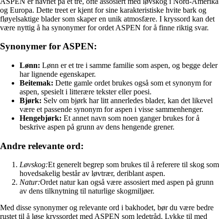
ASPEN er navnet på et tre, ofte assosiert med løvskog i Nord-Amerika
og Europa. Dette treet er kjent for sine karakteristiske hvite bark og
fløyelsaktige blader som skaper en unik atmosfære. I kryssord kan det
være nyttig å ha synonymer for ordet ASPEN for å finne riktig svar.
Synonymer for ASPEN:
Lønn:
Lønn er et tre i samme familie som aspen, og begge deler
har lignende egenskaper.
Beitemak:
Dette gamle ordet brukes også som et synonym for
aspen, spesielt i litterære tekster eller poesi.
Bjørk:
Selv om bjørk har litt annerledes blader, kan det likevel
være et passende synonym for aspen i visse sammenhenger.
Hengebjørk:
Et annet navn som noen ganger brukes for å
beskrive aspen på grunn av dens hengende grener.
Andre relevante ord:
Løvskog:
Et generelt begrep som brukes til å referere til skog som
hovedsakelig består av løvtrær, deriblant aspen.
Natur:
Ordet natur kan også være assosiert med aspen på grunn
av dens tilknytning til naturlige skogmiljøer.
Med disse synonymer og relevante ord i bakhodet, bør du være bedre
rustet til å løse kryssordet med ASPEN som ledetråd. Lykke til med