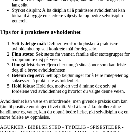
lang sikt.
Styrket disiplin: Å ha disiplin til å praktisere avholdenhet kan
bidra til å bygge en sterkere viljestyrke og bedre selvdisiplin
generelt.
Tips for å praktisere avholdenhet
Sett tydelige mål:
Definer hvorfor du ønsker å praktisere
avholdenhet og sett konkrete mål for deg selv.
Finn støtte:
Søk støtte fra venner, familie eller støttegrupper for
å oppmuntre deg på veien.
Unngå fristelser:
Fjern eller unngå situasjoner som kan friste
deg til å bryte avholdenheten.
Belønn deg selv:
Sett opp belønninger for å feire milepæler og
suksesser i å praktisere avholdenhet.
Hold fokus:
Hold deg motivert ved å minne deg selv på
fordelene ved avholdenhet og hvorfor du valgte denne veien.
Avholdenhet kan være en utfordrende, men givende praksis som kan
føre til positive endringer i livet ditt. Ved å lære å kontrollere dine
handlinger og vaner, kan du oppnå bedre helse, økt selvdisiplin og en
større følelse av oppnåelse.
AGURKER
•
BIBELSK STED
•
TYDELIG
•
SPISESTEDER
•