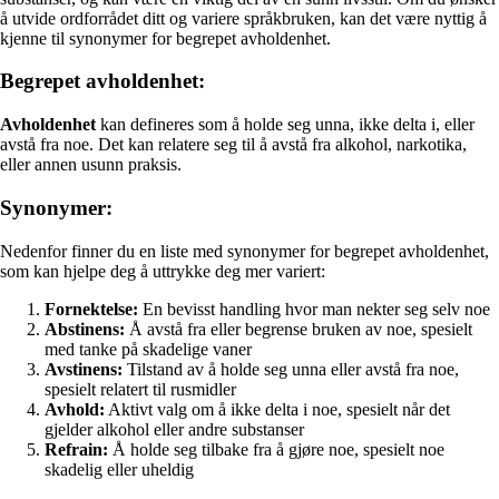
å utvide ordforrådet ditt og variere språkbruken, kan det være nyttig å
kjenne til synonymer for begrepet avholdenhet.
Begrepet avholdenhet:
Avholdenhet
kan defineres som å holde seg unna, ikke delta i, eller
avstå fra noe. Det kan relatere seg til å avstå fra alkohol, narkotika,
eller annen usunn praksis.
Synonymer:
Nedenfor finner du en liste med synonymer for begrepet avholdenhet,
som kan hjelpe deg å uttrykke deg mer variert:
Fornektelse:
En bevisst handling hvor man nekter seg selv noe
Abstinens:
Å avstå fra eller begrense bruken av noe, spesielt
med tanke på skadelige vaner
Avstinens:
Tilstand av å holde seg unna eller avstå fra noe,
spesielt relatert til rusmidler
Avhold:
Aktivt valg om å ikke delta i noe, spesielt når det
gjelder alkohol eller andre substanser
Refrain:
Å holde seg tilbake fra å gjøre noe, spesielt noe
skadelig eller uheldig