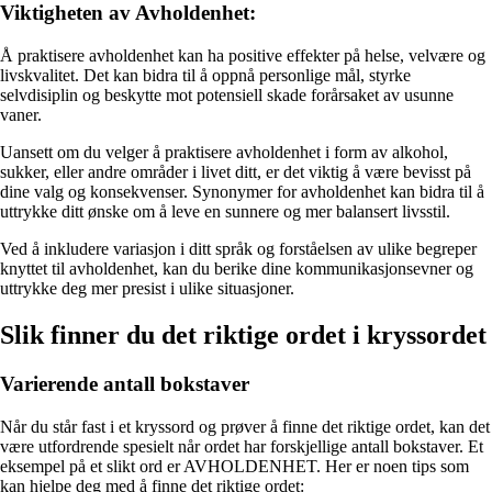
Viktigheten av Avholdenhet:
Å praktisere avholdenhet kan ha positive effekter på helse, velvære og
livskvalitet. Det kan bidra til å oppnå personlige mål, styrke
selvdisiplin og beskytte mot potensiell skade forårsaket av usunne
vaner.
Uansett om du velger å praktisere avholdenhet i form av alkohol,
sukker, eller andre områder i livet ditt, er det viktig å være bevisst på
dine valg og konsekvenser. Synonymer for avholdenhet kan bidra til å
uttrykke ditt ønske om å leve en sunnere og mer balansert livsstil.
Ved å inkludere variasjon i ditt språk og forståelsen av ulike begreper
knyttet til avholdenhet, kan du berike dine kommunikasjonsevner og
uttrykke deg mer presist i ulike situasjoner.
Slik finner du det riktige ordet i kryssordet
Varierende antall bokstaver
Når du står fast i et kryssord og prøver å finne det riktige ordet, kan det
være utfordrende spesielt når ordet har forskjellige antall bokstaver. Et
eksempel på et slikt ord er AVHOLDENHET. Her er noen tips som
kan hjelpe deg med å finne det riktige ordet: