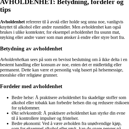
AVHOLDENHET: Betydning, fordeler og
tips
Avholdenhet
refererer til å avstå eller holde seg unna noe, vanligvis
knyttet til alkohol eller andre rusmidler. Men avholdenhet kan også
brukes i ulike kontekster, for eksempel avholdenhet fra usunn mat,
røyking eller andre vaner som man ønsker å endre eller styre bort fra.
Betydning av avholdenhet
Avholdenhet
kan sees på som en bevisst beslutning om å ikke delta i en
bestemt handling eller konsum av noe, enten det er midlertidig eller
permanent. Dette kan være et personlig valg basert på helsemessige,
moralske eller religiøse grunner.
Fordeler med avholdenhet
Bedre helse: Å praktisere avholdenhet fra skadelige stoffer som
alkohol eller tobakk kan forbedre helsen din og redusere risikoen
for sykdommer.
Økt selvkontroll: Å praktisere avholdenhet kan styrke din evne
til å kontrollere impulser og fristelser.
Bedre økonomi: Ved å være avholden fra unødvendige kjøp,
som for eksempel alkohol eller røyk, kan du spare penger på