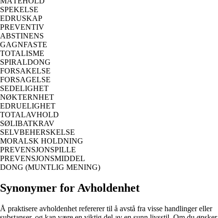
MÅTEHOLD
SPEKELSE
EDRUSKAP
PREVENTIV
ABSTINENS
GAGNFASTE
TOTALISME
SPIRALDONG
FORSAKELSE
FORSAGELSE
SEDELIGHET
NØKTERNHET
EDRUELIGHET
TOTALAVHOLD
SØLIBATKRAV
SELVBEHERSKELSE
MORALSK HOLDNING
PREVENSJONSPILLE
PREVENSJONSMIDDEL
DONG (MUNTLIG MENING)
Synonymer for Avholdenhet
Å praktisere avholdenhet refererer til å avstå fra visse handlinger eller
substanser, og kan være en viktig del av en sunn livsstil. Om du ønsker