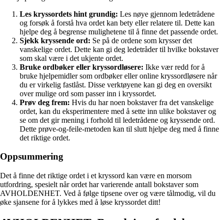
Les kryssordets hint grundig:
Les nøye gjennom ledetrådene
og forsøk å forstå hva ordet kan bety eller relatere til. Dette kan
hjelpe deg å begrense mulighetene til å finne det passende ordet.
Sjekk kryssende ord:
Se på de ordene som krysser det
vanskelige ordet. Dette kan gi deg ledetråder til hvilke bokstaver
som skal være i det ukjente ordet.
Bruke ordbøker eller kryssordløsere:
Ikke vær redd for å
bruke hjelpemidler som ordbøker eller online kryssordløsere når
du er virkelig fastlåst. Disse verktøyene kan gi deg en oversikt
over mulige ord som passer inn i kryssordet.
Prøv deg frem:
Hvis du har noen bokstaver fra det vanskelige
ordet, kan du eksperimentere med å sette inn ulike bokstaver og
se om det gir mening i forhold til ledetrådene og kryssende ord.
Dette prøve-og-feile-metoden kan til slutt hjelpe deg med å finne
det riktige ordet.
Oppsummering
Det å finne det riktige ordet i et kryssord kan være en morsom
utfordring, spesielt når ordet har varierende antall bokstaver som
AVHOLDENHET. Ved å følge tipsene over og være tålmodig, vil du
øke sjansene for å lykkes med å løse kryssordet ditt!