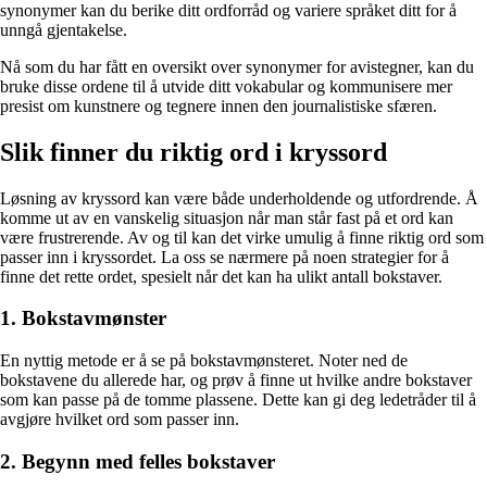
synonymer kan du berike ditt ordforråd og variere språket ditt for å
unngå gjentakelse.
Nå som du har fått en oversikt over synonymer for avistegner, kan du
bruke disse ordene til å utvide ditt vokabular og kommunisere mer
presist om kunstnere og tegnere innen den journalistiske sfæren.
Slik finner du riktig ord i kryssord
Løsning av kryssord kan være både underholdende og utfordrende. Å
komme ut av en vanskelig situasjon når man står fast på et ord kan
være frustrerende. Av og til kan det virke umulig å finne riktig ord som
passer inn i kryssordet. La oss se nærmere på noen strategier for å
finne det rette ordet, spesielt når det kan ha ulikt antall bokstaver.
1. Bokstavmønster
En nyttig metode er å se på bokstavmønsteret. Noter ned de
bokstavene du allerede har, og prøv å finne ut hvilke andre bokstaver
som kan passe på de tomme plassene. Dette kan gi deg ledetråder til å
avgjøre hvilket ord som passer inn.
2. Begynn med felles bokstaver