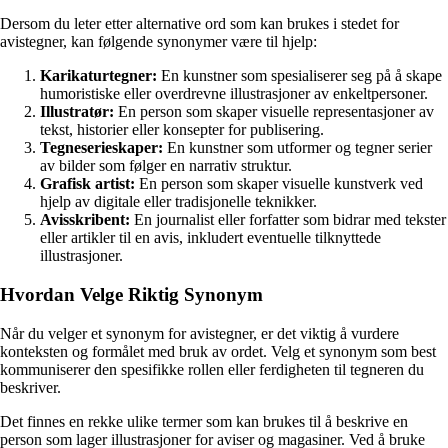
Dersom du leter etter alternative ord som kan brukes i stedet for
avistegner, kan følgende synonymer være til hjelp:
Karikaturtegner:
En kunstner som spesialiserer seg på å skape
humoristiske eller overdrevne illustrasjoner av enkeltpersoner.
Illustratør:
En person som skaper visuelle representasjoner av
tekst, historier eller konsepter for publisering.
Tegneserieskaper:
En kunstner som utformer og tegner serier
av bilder som følger en narrativ struktur.
Grafisk artist:
En person som skaper visuelle kunstverk ved
hjelp av digitale eller tradisjonelle teknikker.
Avisskribent:
En journalist eller forfatter som bidrar med tekster
eller artikler til en avis, inkludert eventuelle tilknyttede
illustrasjoner.
Hvordan Velge Riktig Synonym
Når du velger et synonym for avistegner, er det viktig å vurdere
konteksten og formålet med bruk av ordet. Velg et synonym som best
kommuniserer den spesifikke rollen eller ferdigheten til tegneren du
beskriver.
Det finnes en rekke ulike termer som kan brukes til å beskrive en
person som lager illustrasjoner for aviser og magasiner. Ved å bruke