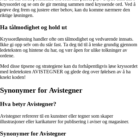
kryssordet og se om de gir mening sammen med kryssende ord. Ved å
prøve deg frem og justere etter behov, kan du komme nærmere den
riktige løsningen.
Ha tålmodighet og hold ut
Kryssordløsning handler ofte om tålmodighet og vedvarende innsats.
Ikke gi opp selv om du står fast. Ta deg tid til å tenke grundig gjennom
ledeteksten og hintene du har, og vær åpen for ulike tolkninger av
ordene.
Med disse tipsene og strategiene kan du forhåpentligvis løse kryssordet
med ledeteksten AVISTEGNER og glede deg over følelsen av å ha
knekt koden!
Synonymer for Avistegner
Hva betyr Avistegner?
Avistegner refererer til en kunstner eller tegner som skaper
illustrasjoner eller karikaturer for publisering i aviser og magasiner.
Synonymer for Avistegner