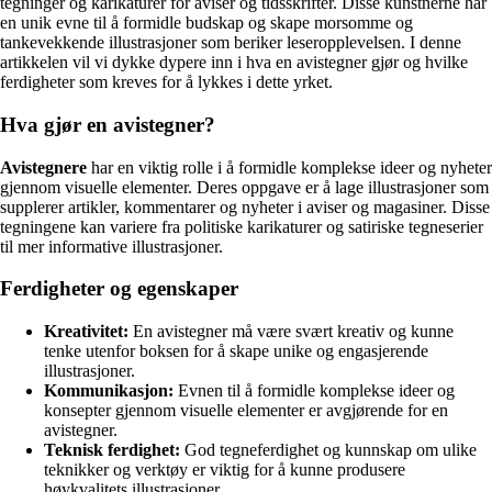
tegninger og karikaturer for aviser og tidsskrifter. Disse kunstnerne har
en unik evne til å formidle budskap og skape morsomme og
tankevekkende illustrasjoner som beriker leseropplevelsen. I denne
artikkelen vil vi dykke dypere inn i hva en avistegner gjør og hvilke
ferdigheter som kreves for å lykkes i dette yrket.
Hva gjør en avistegner?
Avistegnere
har en viktig rolle i å formidle komplekse ideer og nyheter
gjennom visuelle elementer. Deres oppgave er å lage illustrasjoner som
supplerer artikler, kommentarer og nyheter i aviser og magasiner. Disse
tegningene kan variere fra politiske karikaturer og satiriske tegneserier
til mer informative illustrasjoner.
Ferdigheter og egenskaper
Kreativitet:
En avistegner må være svært kreativ og kunne
tenke utenfor boksen for å skape unike og engasjerende
illustrasjoner.
Kommunikasjon:
Evnen til å formidle komplekse ideer og
konsepter gjennom visuelle elementer er avgjørende for en
avistegner.
Teknisk ferdighet:
God tegneferdighet og kunnskap om ulike
teknikker og verktøy er viktig for å kunne produsere
høykvalitets illustrasjoner.