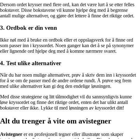
Dersom ordet krysser med flere ord, kan det være lurt å se etter felles
bokstaver. Disse bokstavene vil kunne hjelpe deg med å begrense
antall mulige alternativer, og gjøre det lettere å finne det riktige ordet.
3. Ordbok er din venn
Ikke nøl med å bruke en ordbok eller et oppslagsverk for å finne ord
som passer inn i kryssordet. Noen ganger kan det å se på synonymer
eller lignende ord hjelpe deg med å komme nærmere svaret.
4. Test ulike alternativer
Når du har noen mulige alternativer, prøv å skriv dem inn i kryssordet
for å se om de passer med de andre ordene rundt. Å prøve seg frem
med ulike alternativer kan gi deg den endelige løsningen.
Med disse strategiene og litt tålmodighet vil du sannsynligvis kunne
løse kryssordet og finne det riktige ordet, enten det har ulikt antall
bokstaver eller ikke. Lykke til med løsningen av kryssordet ditt!
Alt du trenger å vite om avistegner
Avistegner
er en profesjonell tegner eller illustratør som skaper