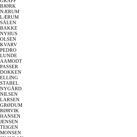
GRAFF
BJØRK
NÆRUM
LÆRUM
SÄLEN
BAKKE
NYHUS
OLSEN
KVARV
PEDRO
LUNDE
AAMODT
PASSER
DOKKEN
ELLING
STABEL
NYGÅRD
NILSEN
LARSEN
GRØDUM
RØRVIK
HANSEN
JENSEN
TEIGEN
MONSEN