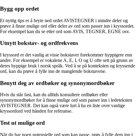
Bygg opp ordet
Et nyttig tips er å bryte ned ordet AVISTEGNER i mindre deler og
prøve å finne mulige ord eller deler av ord som passer inn i kryssordet.
For eksempel kan du se etter ord som AVIS, TEGNER, EGNE osv.
Utnytt bokstav- og ordfrekvens
I kryssord er det vanlig at visse bokstaver forekommer hyppigere enn
andre. For eksempel er vokalene A, E, I, O og U ofte sett på grunn av
deres hyppige bruk i norsk språk. Ved å se på konteksten og kryssende
ord, kan du prøve å fylle inn de manglende bokstavene.
Benytt deg av ordbøker og synonymordbøker
Hvis du står fast, kan du alltids konsultere ordbøker eller
synonymordbøker for å finne mulige ord som passer inn i ledeteksten
AVISTEGNER. Det kan også være lurt å ha en liste over vanlige
kryssordord ved hånden for referanse.
Test ut mulige ord
Når du har noen potensielle ord som kan passe, prøv å fylle dem inn i