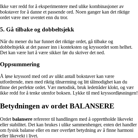
Ikke vær redd for å eksperimentere med ulike kombinasjoner av
bokstaver for å danne et passende ord. Noen ganger kan det riktige
ordet være mer uventet enn du tror.
5. Gå tilbake og dobbeltsjekk
Når du mener du har funnet det riktige ordet, gå tilbake og
dobbeltsjekk at det passer inn i konteksten og kryssordet som helhet.
Det kan være lurt å være sikker før du skriver det ned.
Oppsummering
Å løse kryssord med ord av ulikt antall bokstaver kan være
utfordrende, men med riktig tilnærming og litt tålmodighet kan du
finne det perfekte ordet. Vær metodisk, bruk ledetråder klokt, og vær
ikke redd for å tenke utenfor boksen. Lykke til med kryssordløsningen!
Betydningen av ordet BALANSERE
Ordet
balansere
refererer til handlingen med å opprettholde likevekt
eller stabilitet. Det kan brukes i ulike sammenhenger, enten det handler
om fysisk balanse eller en mer overført betydning av å finne harmoni
eller likevekt i livet.