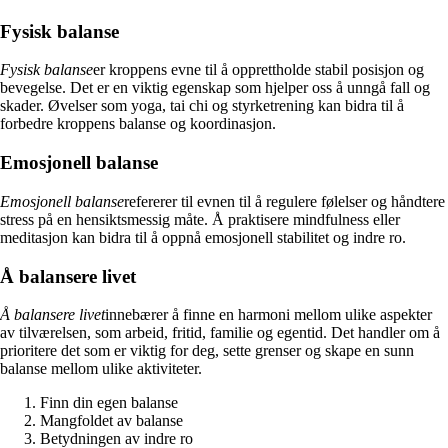
Fysisk balanse
Fysisk balanse
er kroppens evne til å opprettholde stabil posisjon og
bevegelse. Det er en viktig egenskap som hjelper oss å unngå fall og
skader. Øvelser som yoga, tai chi og styrketrening kan bidra til å
forbedre kroppens balanse og koordinasjon.
Emosjonell balanse
Emosjonell balanse
refererer til evnen til å regulere følelser og håndtere
stress på en hensiktsmessig måte. Å praktisere mindfulness eller
meditasjon kan bidra til å oppnå emosjonell stabilitet og indre ro.
Å balansere livet
Å balansere livet
innebærer å finne en harmoni mellom ulike aspekter
av tilværelsen, som arbeid, fritid, familie og egentid. Det handler om å
prioritere det som er viktig for deg, sette grenser og skape en sunn
balanse mellom ulike aktiviteter.
Finn din egen balanse
Mangfoldet av balanse
Betydningen av indre ro