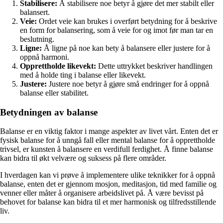
Stabilisere:
Å stabilisere noe betyr å gjøre det mer stabilt eller
balansert.
Veie:
Ordet veie kan brukes i overført betydning for å beskrive
en form for balansering, som å veie for og imot før man tar en
beslutning.
Ligne:
Å ligne på noe kan bety å balansere eller justere for å
oppnå harmoni.
Opprettholde likevekt:
Dette uttrykket beskriver handlingen
med å holde ting i balanse eller likevekt.
Justere:
Justere noe betyr å gjøre små endringer for å oppnå
balanse eller stabilitet.
Betydningen av balanse
Balanse er en viktig faktor i mange aspekter av livet vårt. Enten det er
fysisk balanse for å unngå fall eller mental balanse for å opprettholde
trivsel, er kunsten å balansere en verdifull ferdighet. Å finne balanse
kan bidra til økt velvære og suksess på flere områder.
I hverdagen kan vi prøve å implementere ulike teknikker for å oppnå
balanse, enten det er gjennom mosjon, meditasjon, tid med familie og
venner eller måter å organisere arbeidslivet på. Å være bevisst på
behovet for balanse kan bidra til et mer harmonisk og tilfredsstillende
liv.