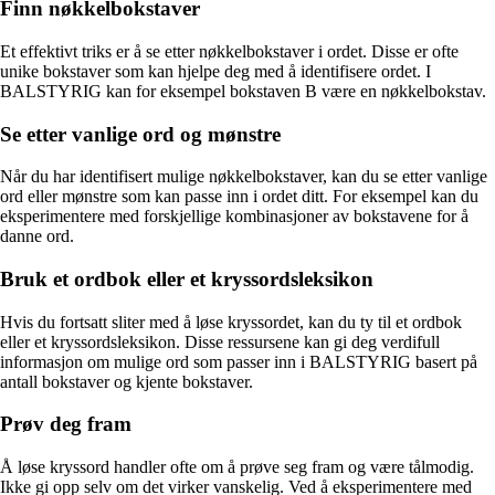
Finn nøkkelbokstaver
Et effektivt triks er å se etter nøkkelbokstaver i ordet. Disse er ofte
unike bokstaver som kan hjelpe deg med å identifisere ordet. I
BALSTYRIG kan for eksempel bokstaven B være en nøkkelbokstav.
Se etter vanlige ord og mønstre
Når du har identifisert mulige nøkkelbokstaver, kan du se etter vanlige
ord eller mønstre som kan passe inn i ordet ditt. For eksempel kan du
eksperimentere med forskjellige kombinasjoner av bokstavene for å
danne ord.
Bruk et ordbok eller et kryssordsleksikon
Hvis du fortsatt sliter med å løse kryssordet, kan du ty til et ordbok
eller et kryssordsleksikon. Disse ressursene kan gi deg verdifull
informasjon om mulige ord som passer inn i BALSTYRIG basert på
antall bokstaver og kjente bokstaver.
Prøv deg fram
Å løse kryssord handler ofte om å prøve seg fram og være tålmodig.
Ikke gi opp selv om det virker vanskelig. Ved å eksperimentere med