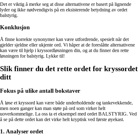
Det er viktig å merke seg at disse alternativene er basert på lignende
lyder og ikke nødvendigvis på en eksisterende betydning av ordet
balstyrig.
Konklusjon
Å finne korrekte synonymer kan være utfordrende, spesielt når det
gjelder sjeldne eller ukjente ord. Vi håper at de foreslåtte alternativene
kan være til hjelp i kryssordløsningen din, og at du finner den rette
løsningen for balstyrig. Lykke til!
Slik finner du det rette ordet for kryssordet
ditt
Fokus på ulike antall bokstaver
Å løse et kryssord kan være både underholdende og tankevekkende,
men noen ganger kan man støte på ord som virker helt
uoverkommelige. La oss ta et eksempel med ordet BALSTYRIG. Ved
å se på dette ordet kan det virke helt kryptisk ved første øyekast.
1. Analyser ordet