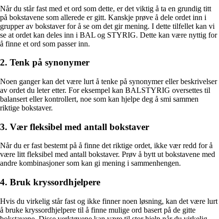
Når du står fast med et ord som dette, er det viktig å ta en grundig titt
på bokstavene som allerede er gitt. Kanskje prøve å dele ordet inn i
grupper av bokstaver for å se om det gir mening. I dette tilfellet kan vi
se at ordet kan deles inn i BAL og STYRIG. Dette kan være nyttig for
å finne et ord som passer inn.
2. Tenk på synonymer
Noen ganger kan det være lurt å tenke på synonymer eller beskrivelser
av ordet du leter etter. For eksempel kan BALSTYRIG oversettes til
balansert eller kontrollert, noe som kan hjelpe deg å smi sammen
riktige bokstaver.
3. Vær fleksibel med antall bokstaver
Når du er fast bestemt på å finne det riktige ordet, ikke vær redd for å
være litt fleksibel med antall bokstaver. Prøv å bytt ut bokstavene med
andre kombinasjoner som kan gi mening i sammenhengen.
4. Bruk kryssordhjelpere
Hvis du virkelig står fast og ikke finner noen løsning, kan det være lurt
å bruke kryssordhjelpere til å finne mulige ord basert på de gitte
bokstavene. Disse verktøyene kan være til stor hjelp når du virkelig