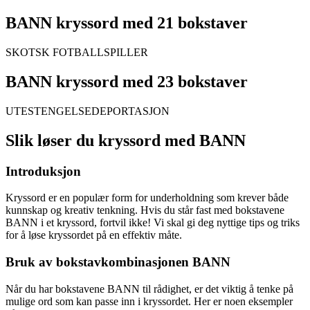
BANN kryssord med 21 bokstaver
SKOTSK FOTBALLSPILLER
BANN kryssord med 23 bokstaver
UTESTENGELSEDEPORTASJON
Slik løser du kryssord med BANN
Introduksjon
Kryssord er en populær form for underholdning som krever både
kunnskap og kreativ tenkning. Hvis du står fast med bokstavene
BANN i et kryssord, fortvil ikke! Vi skal gi deg nyttige tips og triks
for å løse kryssordet på en effektiv måte.
Bruk av bokstavkombinasjonen BANN
Når du har bokstavene BANN til rådighet, er det viktig å tenke på
mulige ord som kan passe inn i kryssordet. Her er noen eksempler