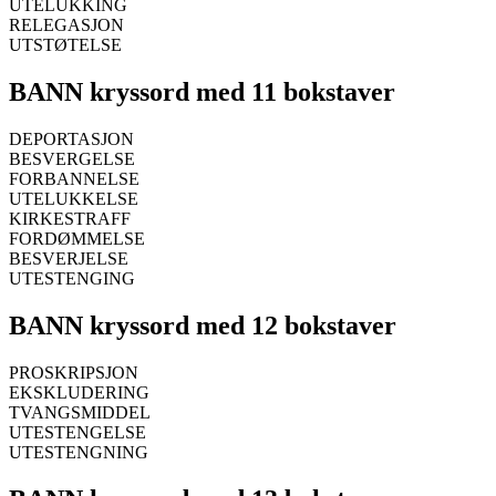
UTELUKKING
RELEGASJON
UTSTØTELSE
BANN kryssord med 11 bokstaver
DEPORTASJON
BESVERGELSE
FORBANNELSE
UTELUKKELSE
KIRKESTRAFF
FORDØMMELSE
BESVERJELSE
UTESTENGING
BANN kryssord med 12 bokstaver
PROSKRIPSJON
EKSKLUDERING
TVANGSMIDDEL
UTESTENGELSE
UTESTENGNING