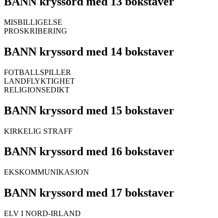
BANN kryssord med 13 bokstaver
MISBILLIGELSE
PROSKRIBERING
BANN kryssord med 14 bokstaver
FOTBALLSPILLER
LANDFLYKTIGHET
RELIGIONSEDIKT
BANN kryssord med 15 bokstaver
KIRKELIG STRAFF
BANN kryssord med 16 bokstaver
EKSKOMMUNIKASJON
BANN kryssord med 17 bokstaver
ELV I NORD-IRLAND