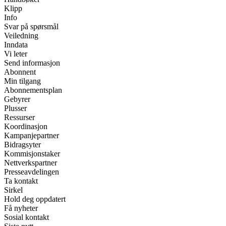
Klipp
Info
Svar på spørsmål
Veiledning
Inndata
Vi leter
Send informasjon
Abonnent
Min tilgang
Abonnementsplan
Gebyrer
Plusser
Ressurser
Koordinasjon
Kampanjepartner
Bidragsyter
Kommisjonstaker
Nettverkspartner
Presseavdelingen
Ta kontakt
Sirkel
Hold deg oppdatert
Få nyheter
Sosial kontakt