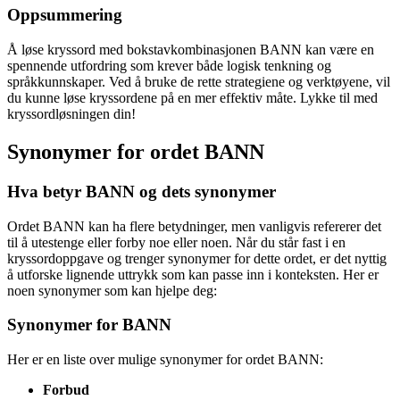
Oppsummering
Å løse kryssord med bokstavkombinasjonen BANN kan være en
spennende utfordring som krever både logisk tenkning og
språkkunnskaper. Ved å bruke de rette strategiene og verktøyene, vil
du kunne løse kryssordene på en mer effektiv måte. Lykke til med
kryssordløsningen din!
Synonymer for ordet BANN
Hva betyr BANN og dets synonymer
Ordet BANN kan ha flere betydninger, men vanligvis refererer det
til å utestenge eller forby noe eller noen. Når du står fast i en
kryssordoppgave og trenger synonymer for dette ordet, er det nyttig
å utforske lignende uttrykk som kan passe inn i konteksten. Her er
noen synonymer som kan hjelpe deg:
Synonymer for BANN
Her er en liste over mulige synonymer for ordet BANN:
Forbud