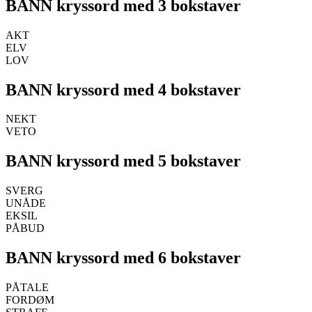
BANN kryssord med 3 bokstaver
AKT
ELV
LOV
BANN kryssord med 4 bokstaver
NEKT
VETO
BANN kryssord med 5 bokstaver
SVERG
UNÅDE
EKSIL
PÅBUD
BANN kryssord med 6 bokstaver
PÅTALE
FORDØM