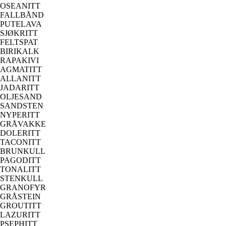
OSEANITT
FALLBÅND
PUTELAVA
SJØKRITT
FELTSPAT
BIRIKALK
RAPAKIVI
AGMATITT
ALLANITT
JADARITT
OLJESAND
SANDSTEN
NYPERITT
GRÅVAKKE
DOLERITT
TACONITT
BRUNKULL
PAGODITT
TONALITT
STENKULL
GRANOFYR
GRÅSTEIN
GROUTITT
LAZURITT
PSEPHITT