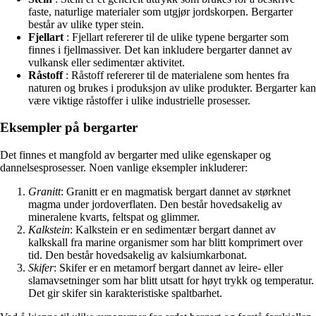
faste, naturlige materialer som utgjør jordskorpen. Bergarter
består av ulike typer stein.
Fjellart
: Fjellart refererer til de ulike typene bergarter som
finnes i fjellmassiver. Det kan inkludere bergarter dannet av
vulkansk eller sedimentær aktivitet.
Råstoff
: Råstoff refererer til de materialene som hentes fra
naturen og brukes i produksjon av ulike produkter. Bergarter kan
være viktige råstoffer i ulike industrielle prosesser.
Eksempler på bergarter
Det finnes et mangfold av bergarter med ulike egenskaper og
dannelsesprosesser. Noen vanlige eksempler inkluderer:
Granitt
: Granitt er en magmatisk bergart dannet av størknet
magma under jordoverflaten. Den består hovedsakelig av
mineralene kvarts, feltspat og glimmer.
Kalkstein
: Kalkstein er en sedimentær bergart dannet av
kalkskall fra marine organismer som har blitt komprimert over
tid. Den består hovedsakelig av kalsiumkarbonat.
Skifer
: Skifer er en metamorf bergart dannet av leire- eller
slamavsetninger som har blitt utsatt for høyt trykk og temperatur.
Det gir skifer sin karakteristiske spaltbarhet.