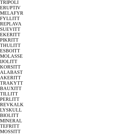
TRIPOLI
ERUPTIV
MELAFYR
FYLLITT
REPLAVA
SUEVITT
EKERITT
PIKRITT
THULITT
ESBOITT
MOLASSE
IJOLITT
KORSITT
ALABAST
AKERITT
TRAKYTT
BAUXITT
TILLITT
PERLITT
REVKALK
LYSKULL
BIOLITT
MINERAL
TEFRITT
MOSSITT