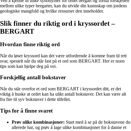
Ved å kjenne til ulike synonymer for ordet bergart og forstå forskjellen
mellom ulike typer bergarter, kan du utvide din kunnskap om jordens
geologiske mangfold og hvilke ressurser den inneholder.
Slik finner du riktig ord i kryssordet –
BERGART
Hvordan finne riktig ord
Når du løser kryssord kan det være utfordrende å komme fram til rett
svar, spesielt når du står fast på et ord som BERGART. Her er noen
tips som kan hjelpe deg på vei.
Forskjellig antall bokstaver
Når du står overfor et ord som BERGART i kryssordet ditt, er det
viktig å huske at ordet kan ha ulikt antall bokstaver. Det kan være alt
fra fire til syv bokstaver i dette tilfellet.
Tips for å finne svaret
Prøv ulike kombinasjoner:
Start med å se på de bokstavene du
allerede har, og prøv å lage ulike kombinasjoner for å danne et