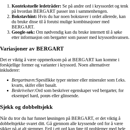
Kontekstuelle ledetråder:
Se på andre ord i kryssordet og tenk
på hvordan BERGART passer inn i sammenhengen.
Bokstavhint:
Hvis du har noen bokstaver i ordet allerede, kan
du bruke disse til å forutsi mulige kombinasjoner med
BERGART.
Google-søk:
Om nødvendig kan du bruke internett til å søke
etter informasjon om bergarter som passer med kryssordsvansen.
Variasjoner av BERGART
Det er viktig å være oppmerksom på at BERGART kan komme i
forskjellige former og varianter i kryssord. Noen alternativer
inkluderer:
Bergartnavn:
Spesifikke typer steiner eller mineraler som f.eks.
kvarts, skifer eller basalt.
Beskrivelser:
Ord som beskriver egenskaper ved bergarter, for
eksempel hard, porøs eller glinsende.
Sjekk og dobbeltsjekk
Når du tror du har funnet løsningen på BERGART, er det viktig å
dobbeltsjekke svaret ditt. Gå gjennom alle kryssende ord for å være
sikker på at alt stemmer. Feil i ett ord kan føre til problemer med hele