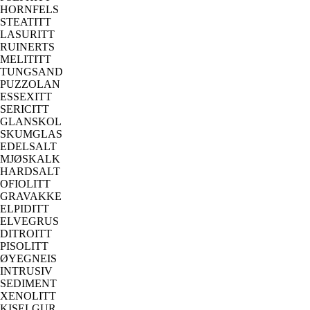
HORNFELS
STEATITT
LASURITT
RUINERTS
MELITITT
TUNGSAND
PUZZOLAN
ESSEXITT
SERICITT
GLANSKOL
SKUMGLAS
EDELSALT
MJØSKALK
HARDSALT
OFIOLITT
GRAVAKKE
ELPIDITT
ELVEGRUS
DITROITT
PISOLITT
ØYEGNEIS
INTRUSIV
SEDIMENT
XENOLITT
KISELGUR