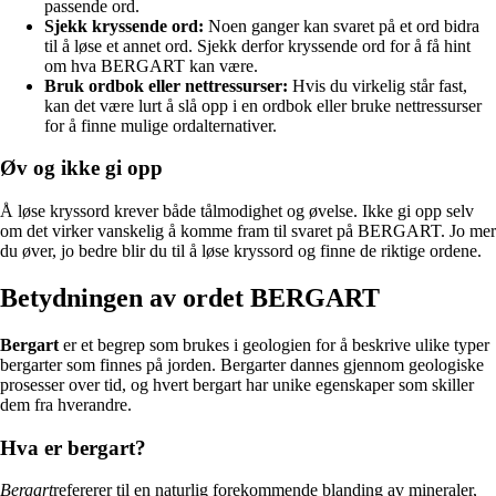
passende ord.
Sjekk kryssende ord:
Noen ganger kan svaret på et ord bidra
til å løse et annet ord. Sjekk derfor kryssende ord for å få hint
om hva BERGART kan være.
Bruk ordbok eller nettressurser:
Hvis du virkelig står fast,
kan det være lurt å slå opp i en ordbok eller bruke nettressurser
for å finne mulige ordalternativer.
Øv og ikke gi opp
Å løse kryssord krever både tålmodighet og øvelse. Ikke gi opp selv
om det virker vanskelig å komme fram til svaret på BERGART. Jo mer
du øver, jo bedre blir du til å løse kryssord og finne de riktige ordene.
Betydningen av ordet BERGART
Bergart
er et begrep som brukes i geologien for å beskrive ulike typer
bergarter som finnes på jorden. Bergarter dannes gjennom geologiske
prosesser over tid, og hvert bergart har unike egenskaper som skiller
dem fra hverandre.
Hva er bergart?
Bergart
refererer til en naturlig forekommende blanding av mineraler,