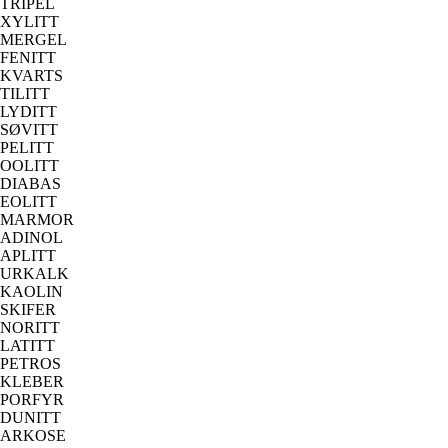
TRIPEL
XYLITT
MERGEL
FENITT
KVARTS
TILITT
LYDITT
SØVITT
PELITT
OOLITT
DIABAS
EOLITT
MARMOR
ADINOL
APLITT
URKALK
KAOLIN
SKIFER
NORITT
LATITT
PETROS
KLEBER
PORFYR
DUNITT
ARKOSE