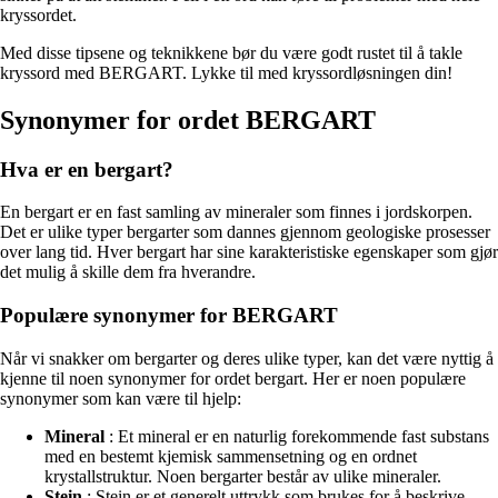
kryssordet.
Med disse tipsene og teknikkene bør du være godt rustet til å takle
kryssord med BERGART. Lykke til med kryssordløsningen din!
Synonymer for ordet BERGART
Hva er en bergart?
En bergart er en fast samling av mineraler som finnes i jordskorpen.
Det er ulike typer bergarter som dannes gjennom geologiske prosesser
over lang tid. Hver bergart har sine karakteristiske egenskaper som gjør
det mulig å skille dem fra hverandre.
Populære synonymer for BERGART
Når vi snakker om bergarter og deres ulike typer, kan det være nyttig å
kjenne til noen synonymer for ordet bergart. Her er noen populære
synonymer som kan være til hjelp:
Mineral
: Et mineral er en naturlig forekommende fast substans
med en bestemt kjemisk sammensetning og en ordnet
krystallstruktur. Noen bergarter består av ulike mineraler.
Stein
: Stein er et generelt uttrykk som brukes for å beskrive