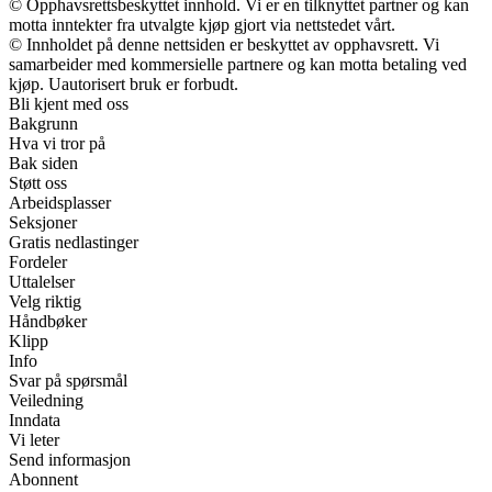
© Opphavsrettsbeskyttet innhold. Vi er en tilknyttet partner og kan
motta inntekter fra utvalgte kjøp gjort via nettstedet vårt.
© Innholdet på denne nettsiden er beskyttet av opphavsrett. Vi
samarbeider med kommersielle partnere og kan motta betaling ved
kjøp. Uautorisert bruk er forbudt.
Bli kjent med oss
Bakgrunn
Hva vi tror på
Bak siden
Støtt oss
Arbeidsplasser
Seksjoner
Gratis nedlastinger
Fordeler
Uttalelser
Velg riktig
Håndbøker
Klipp
Info
Svar på spørsmål
Veiledning
Inndata
Vi leter
Send informasjon
Abonnent