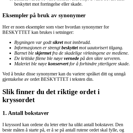
beskyttet mot forringelse eller skade.
Eksempler på bruk av synonymer
Her er noen eksempler som viser hvordan synonymer for
BESKYTTET kan brukes i setninger:
Bygningen var godt
sikret
mot innbrudd.
Informasjonen er strengt
beskyttet
mot uautorisert tilgang.
Barnet ble
skjermet
fra de skadelige virkningene av mediene.
De kritiske filene ble nøye
vernede
på den sikre serveren.
Maleriet ble nøye
konservert
for å forhindre ytterligere skade.
Ved å bruke disse synonymer kan du variere språket ditt og unngå
gjentakelse av ordet BESKYTTET i teksten din.
Slik finner du det riktige ordet i
kryssordet
1. Antall bokstaver
I kryssord kan ordene du leter etter ha ulikt antall bokstaver. Den
beste måten å starte på, er å se på antall rutene ordet skal fylle, og