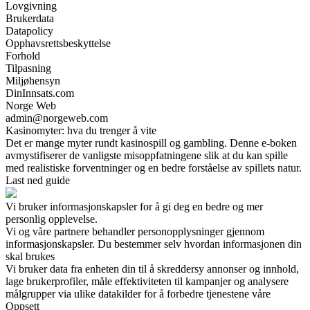
Lovgivning
Brukerdata
Datapolicy
Opphavsrettsbeskyttelse
Forhold
Tilpasning
Miljøhensyn
DinInnsats.com
Norge Web
admin@norgeweb.com
Kasinomyter: hva du trenger å vite
Det er mange myter rundt kasinospill og gambling. Denne e-boken
avmystifiserer de vanligste misoppfatningene slik at du kan spille
med realistiske forventninger og en bedre forståelse av spillets natur.
Last ned guide
Vi bruker informasjonskapsler for å gi deg en bedre og mer
personlig opplevelse.
Vi og våre partnere behandler personopplysninger gjennom
informasjonskapsler. Du bestemmer selv hvordan informasjonen din
skal brukes
Vi bruker data fra enheten din til å skreddersy annonser og innhold,
lage brukerprofiler, måle effektiviteten til kampanjer og analysere
målgrupper via ulike datakilder for å forbedre tjenestene våre
Oppsett