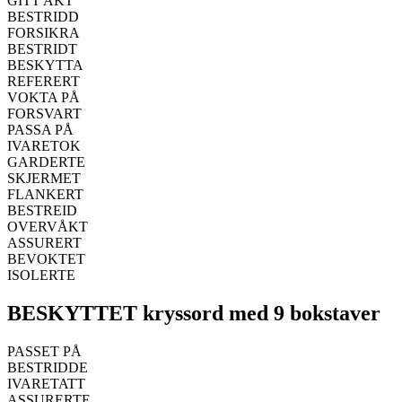
GITT AKT
BESTRIDD
FORSIKRA
BESTRIDT
BESKYTTA
REFERERT
VOKTA PÅ
FORSVART
PASSA PÅ
IVARETOK
GARDERTE
SKJERMET
FLANKERT
BESTREID
OVERVÅKT
ASSURERT
BEVOKTET
ISOLERTE
BESKYTTET kryssord med 9 bokstaver
PASSET PÅ
BESTRIDDE
IVARETATT
ASSURERTE