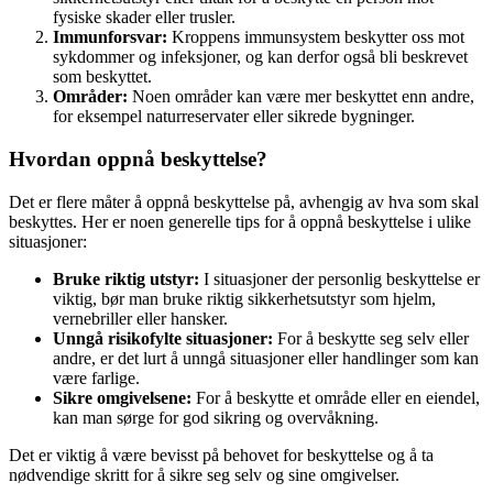
fysiske skader eller trusler.
Immunforsvar:
Kroppens immunsystem beskytter oss mot
sykdommer og infeksjoner, og kan derfor også bli beskrevet
som beskyttet.
Områder:
Noen områder kan være mer beskyttet enn andre,
for eksempel naturreservater eller sikrede bygninger.
Hvordan oppnå beskyttelse?
Det er flere måter å oppnå beskyttelse på, avhengig av hva som skal
beskyttes. Her er noen generelle tips for å oppnå beskyttelse i ulike
situasjoner:
Bruke riktig utstyr:
I situasjoner der personlig beskyttelse er
viktig, bør man bruke riktig sikkerhetsutstyr som hjelm,
vernebriller eller hansker.
Unngå risikofylte situasjoner:
For å beskytte seg selv eller
andre, er det lurt å unngå situasjoner eller handlinger som kan
være farlige.
Sikre omgivelsene:
For å beskytte et område eller en eiendel,
kan man sørge for god sikring og overvåkning.
Det er viktig å være bevisst på behovet for beskyttelse og å ta
nødvendige skritt for å sikre seg selv og sine omgivelser.