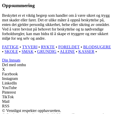
Oppsummering
Beskyttet er et viktig begrep som handler om å være sikret og trygg
mot skader eller farer. Det er ulike måter å oppnå beskyttelse på,
enten det gjelder personlig sikkerhet, helse eller sikring av områder.
Ved å være bevisst på behovet for beskyttelse og ta nødvendige
forholdsregler, kan man bidra til å skape et tryggere og mer sikkert
miljø for seg selv og andre.
FATTIGE
•
TYVERI
•
RYKTE
•
FORELDET
•
BLODSUGERE
•
SKOLE
•
SMAK
•
GRUNDIG
•
ALEINE
•
KASSER
•
Din Innsats
Del med omhu
X
Facebook
Instagram
LinkedIn
YouTube
Pinterest
TikTok
Mail
RSS
© Vennligst respekter opphavsretten.