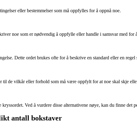
etingelser eller bestemmelser som må oppfylles for å oppnå noe.
skriver noe som er nødvendig å oppfylle eller handle i samsvar med for å
gelse. Dette ordet brukes ofte for å beskrive en standard eller en regel 
er til de vilkår eller forhold som må være oppfylt for at noe skal skje ell
kryssordet. Ved å vurdere disse alternativene nøye, kan du finne det per
likt antall bokstaver