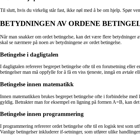
Til slutt, hvis du virkelig står fast, ikke nøl med å be om hjelp. Spør venn
BETYDNINGEN AV ORDENE BETINGE
Når man snakker om ordet betingelse, kan det være flere betydninger av
skal se nærmere på noen av betydningene av ordet betingelse.
Betingelse i dagligtalen
I dagligtalen refererer begrepet betingelse ofte til en forutsetning elle
betingelser man må oppfylle for å få en viss tjeneste, inngå en avtale el
Betingelse innen matematikk
Innen matematikken brukes begrepet betingelse ofte i forbindelse med lo
gyldig. Betrakter man for eksempel en ligning på formen A=B, kan det v
Betingelse innen programmering
I programmering refererer ordet betingelse ofte til en logisk test som utf
Vanlige betingelser inkluderer if-setninger, som utfører ulike handlinge