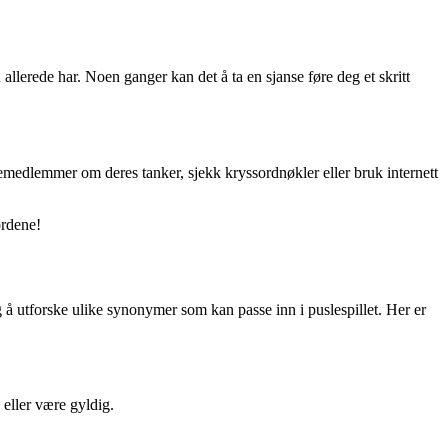
llerede har. Noen ganger kan det å ta en sjanse føre deg et skritt
iemedlemmer om deres tanker, sjekk kryssordnøkler eller bruk internett
ordene!
å utforske ulike synonymer som kan passe inn i puslespillet. Her er
 eller være gyldig.