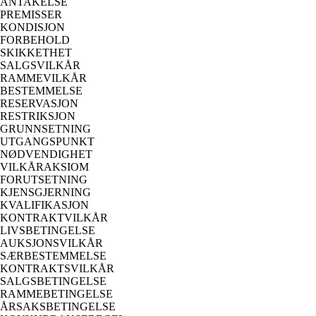
ANTAKELSE
PREMISSER
KONDISJON
FORBEHOLD
SKIKKETHET
SALGSVILKÅR
RAMMEVILKÅR
BESTEMMELSE
RESERVASJON
RESTRIKSJON
GRUNNSETNING
UTGANGSPUNKT
NØDVENDIGHET
VILKÅRAKSIOM
FORUTSETNING
KJENSGJERNING
KVALIFIKASJON
KONTRAKTVILKÅR
LIVSBETINGELSE
AUKSJONSVILKÅR
SÆRBESTEMMELSE
KONTRAKTSVILKÅR
SALGSBETINGELSE
RAMMEBETINGELSE
ÅRSAKSBETINGELSE