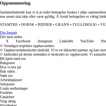
Oppsummering
Sammenfattende kan vi si at ordet betingelse brukes i ulike sammenhenge
noe annet skal skje eller være gyldig. Å forstå betingelser er viktig b
STAMTRE
•
DORSK
•
RIDDER
•
GRANN
•
FUGLEBOLIG
•
VE
Din Innsats
Del med omhu
X
Facebook
Instagram
LinkedIn
YouTube
Pin
© Vennligst respekter opphavsretten.
© Opphavsrettsbeskyttet innhold. Vi er en tilknyttet partner og kan motta
© Innholdet på denne nettsiden er beskyttet av opphavsrett. Vi samarbe
Bli kjent med oss
Bakgrunn
Hva vi tror på
Bak siden
Støtt oss
Arbeidsplasser
Seksjoner
Gratis nedlastinger
Fordeler
Uttalelser
Velg riktig
Håndbøker