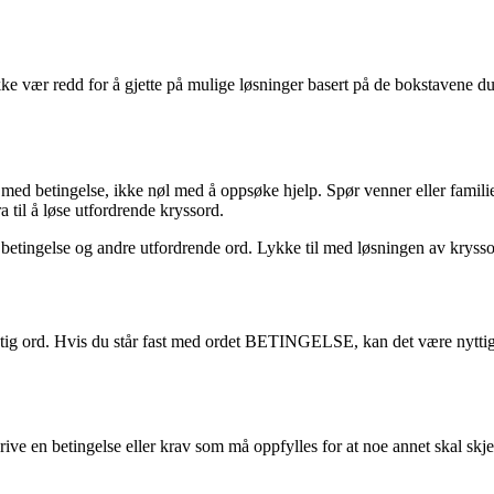
e vær redd for å gjette på mulige løsninger basert på de bokstavene du a
et med betingelse, ikke nøl med å oppsøke hjelp. Spør venner eller famil
a til å løse utfordrende kryssord.
d betingelse og andre utfordrende ord. Lykke til med løsningen av kryss
ktig ord. Hvis du står fast med ordet BETINGELSE, kan det være nyttig 
rive en betingelse eller krav som må oppfylles for at noe annet skal skje