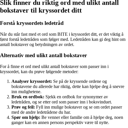
Slik finner du riktig ord med ulikt antall
bokstaver til kryssordet ditt
Forstå kryssordets ledetråd
Når du står fast med et ord som BITE i kryssordet ditt, er det viktig å
først forstå ledetråden som følger med. Ledetråden kan gi deg hint om
antall bokstaver og betydningen av ordet.
Alternativ med ulikt antall bokstaver
For å finne et ord med ulikt antall bokstaver som passer inn i
kryssordet, kan du prøve følgende metoder:
Analyser kryssordet:
Se på de kryssende ordene og
bokstavene du allerede har riktig, dette kan hjelpe deg å snevre
inn mulighetene.
Bruk en ordbok:
Sjekk en ordbok for synonymer av
ledetråden, og se etter ord som passer inn i boksvinduet.
Prøv og feil:
Fyll inn mulige bokstaver og se om ordet passer
med de andre ledetrådene du har.
Spør om hjelp:
Be venner eller familie om å hjelpe deg, noen
ganger kan en annen persons perspektiv være til nytte.