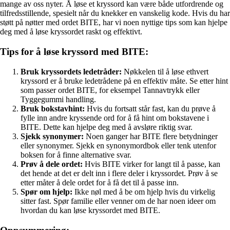
mange av oss nyter. Å løse et kryssord kan være både utfordrende og
tilfredsstillende, spesielt når du knekker en vanskelig kode. Hvis du har
støtt på nøtter med ordet BITE, har vi noen nyttige tips som kan hjelpe
deg med å løse kryssordet raskt og effektivt.
Tips for å løse kryssord med BITE:
Bruk kryssordets ledetråder:
Nøkkelen til å løse ethvert
kryssord er å bruke ledetrådene på en effektiv måte. Se etter hint
som passer ordet BITE, for eksempel Tannavtrykk eller
Tyggegummi handling.
Bruk bokstavhint:
Hvis du fortsatt står fast, kan du prøve å
fylle inn andre kryssende ord for å få hint om bokstavene i
BITE. Dette kan hjelpe deg med å avsløre riktig svar.
Sjekk synonymer:
Noen ganger har BITE flere betydninger
eller synonymer. Sjekk en synonymordbok eller tenk utenfor
boksen for å finne alternative svar.
Prøv å dele ordet:
Hvis BITE virker for langt til å passe, kan
det hende at det er delt inn i flere deler i kryssordet. Prøv å se
etter måter å dele ordet for å få det til å passe inn.
Spør om hjelp:
Ikke nøl med å be om hjelp hvis du virkelig
sitter fast. Spør familie eller venner om de har noen ideer om
hvordan du kan løse kryssordet med BITE.