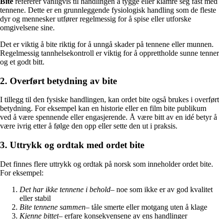
Bite
refererer vanligvis til handlingen å tygge eller klamre seg fast med
tennene. Dette er en grunnleggende fysiologisk handling som de fleste
dyr og mennesker utfører regelmessig for å spise eller utforske
omgivelsene sine.
Det er viktig å bite riktig for å unngå skader på tennene eller munnen.
Regelmessig tannhelsekontroll er viktig for å opprettholde sunne tenner
og et godt bitt.
2. Overført betydning av bite
I tillegg til den fysiske handlingen, kan ordet bite også brukes i overført
betydning. For eksempel kan en historie eller en film bite publikum
ved å være spennende eller engasjerende. Å være bitt av en idé betyr å
være ivrig etter å følge den opp eller sette den ut i praksis.
3. Uttrykk og ordtak med ordet bite
Det finnes flere uttrykk og ordtak på norsk som inneholder ordet bite.
For eksempel:
Det har ikke tennene i behold
– noe som ikke er av god kvalitet
eller stabil
Bite tennene sammen
– tåle smerte eller motgang uten å klage
Kjenne bittet
– erfare konsekvensene av ens handlinger