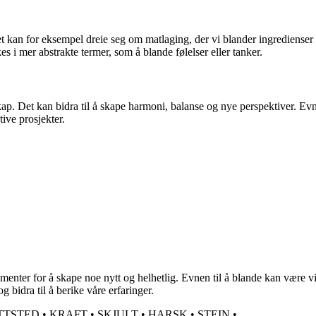
 kan for eksempel dreie seg om matlaging, der vi blander ingredienser f
 i mer abstrakte termer, som å blande følelser eller tanker.
kap. Det kan bidra til å skape harmoni, balanse og nye perspektiver. Ev
tive prosjekter.
nter for å skape noe nytt og helhetlig. Evnen til å blande kan være vik
 bidra til å berike våre erfaringer.
TTSTED
•
KRAFT
•
SKJULT
•
HARSK
•
STEIN
•