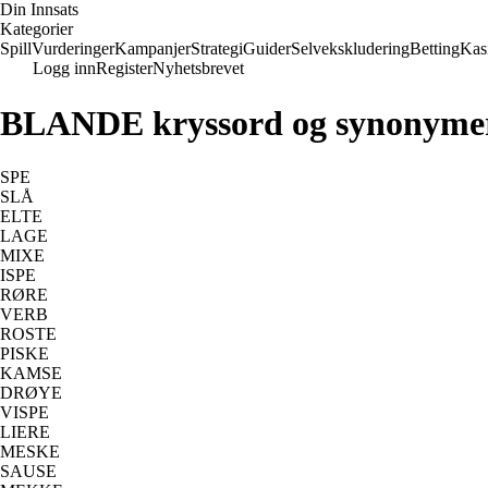
Din Innsats
Kategorier
Spill
Vurderinger
Kampanjer
Strategi
Guider
Selvekskludering
Betting
Kas
Logg inn
Register
Nyhetsbrevet
BLANDE kryssord og synonyme
SPE
SLÅ
ELTE
LAGE
MIXE
ISPE
RØRE
VERB
ROSTE
PISKE
KAMSE
DRØYE
VISPE
LIERE
MESKE
SAUSE