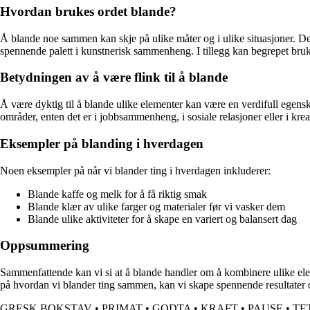
Hvordan brukes ordet blande?
Å blande noe sammen kan skje på ulike måter og i ulike situasjoner. Det
spennende palett i kunstnerisk sammenheng. I tillegg kan begrepet brukes
Betydningen av å være flink til å blande
Å være dyktig til å blande ulike elementer kan være en verdifull egens
områder, enten det er i jobbsammenheng, i sosiale relasjoner eller i krea
Eksempler på blanding i hverdagen
Noen eksempler på når vi blander ting i hverdagen inkluderer:
Blande kaffe og melk for å få riktig smak
Blande klær av ulike farger og materialer før vi vasker dem
Blande ulike aktiviteter for å skape en variert og balansert dag
Oppsummering
Sammenfattende kan vi si at å blande handler om å kombinere ulike eleme
på hvordan vi blander ting sammen, kan vi skape spennende resultater og
GRESK BOKSTAV
•
PRIMAT
•
GODTA
•
KRAFT
•
PAUSE
•
TE