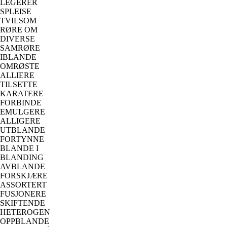
LEGERER
SPLEISE
TVILSOM
RØRE OM
DIVERSE
SAMRØRE
IBLANDE
OMRØSTE
ALLIERE
TILSETTE
KARATERE
FORBINDE
EMULGERE
ALLIGERE
UTBLANDE
FORTYNNE
BLANDE I
BLANDING
AVBLANDE
FORSKJÆRE
ASSORTERT
FUSJONERE
SKIFTENDE
HETEROGEN
OPPBLANDE