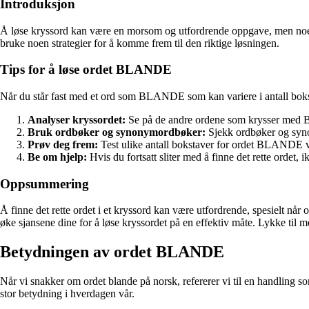
Introduksjon
Å løse kryssord kan være en morsom og utfordrende oppgave, men noen g
bruke noen strategier for å komme frem til den riktige løsningen.
Tips for å løse ordet BLANDE
Når du står fast med et ord som BLANDE som kan variere i antall bokstav
Analyser kryssordet:
Se på de andre ordene som krysser med B
Bruk ordbøker og synonymordbøker:
Sjekk ordbøker og synon
Prøv deg frem:
Test ulike antall bokstaver for ordet BLANDE ve
Be om hjelp:
Hvis du fortsatt sliter med å finne det rette ordet, 
Oppsummering
Å finne det rette ordet i et kryssord kan være utfordrende, spesielt n
øke sjansene dine for å løse kryssordet på en effektiv måte. Lykke til m
Betydningen av ordet BLANDE
Når vi snakker om ordet blande på norsk, refererer vi til en handling
stor betydning i hverdagen vår.