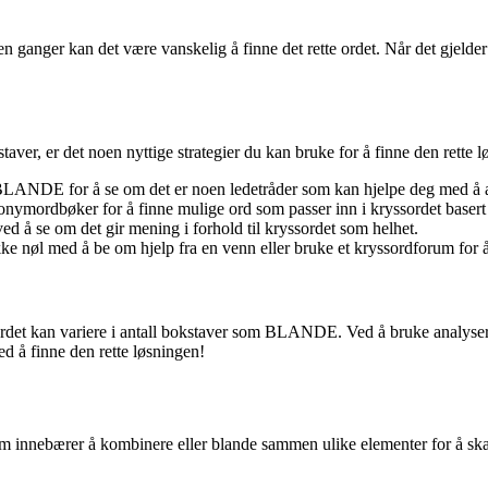
anger kan det være vanskelig å finne det rette ordet. Når det gjelder
er, er det noen nyttige strategier du kan bruke for å finne den rette l
LANDE for å se om det er noen ledetråder som kan hjelpe deg med å a
ymordbøker for å finne mulige ord som passer inn i kryssordet basert 
d å se om det gir mening i forhold til kryssordet som helhet.
ikke nøl med å be om hjelp fra en venn eller bruke et kryssordforum for å
år ordet kan variere i antall bokstaver som BLANDE. Ved å bruke analys
ed å finne den rette løsningen!
 som innebærer å kombinere eller blande sammen ulike elementer for å s