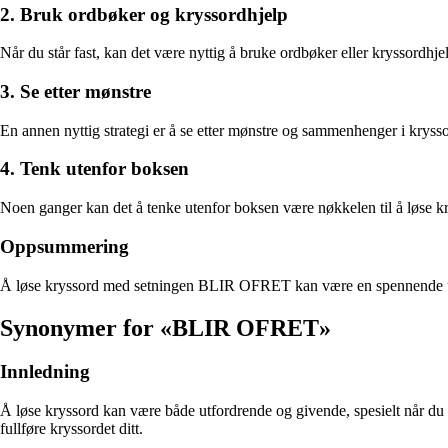
2. Bruk ordbøker og kryssordhjelp
Når du står fast, kan det være nyttig å bruke ordbøker eller kryssord
3. Se etter mønstre
En annen nyttig strategi er å se etter mønstre og sammenhenger i krys
4. Tenk utenfor boksen
Noen ganger kan det å tenke utenfor boksen være nøkkelen til å løse k
Oppsummering
Å løse kryssord med setningen BLIR OFRET kan være en spennende utford
Synonymer for «BLIR OFRET»
Innledning
Å løse kryssord kan være både utfordrende og givende, spesielt når du
fullføre kryssordet ditt.