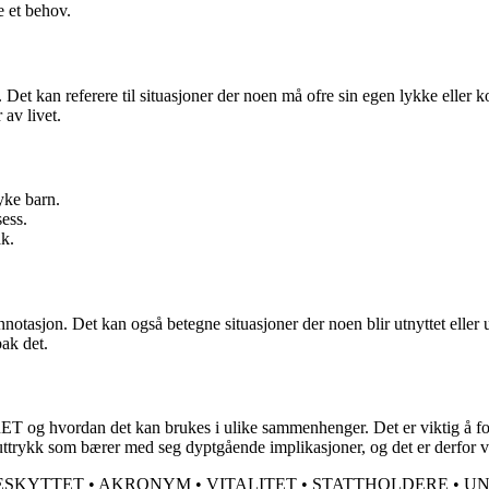
le et behov.
t kan referere til situasjoner der noen må ofre sin egen lykke eller ko
 av livet.
syke barn.
sess.
ak.
tasjon. Det kan også betegne situasjoner der noen blir utnyttet eller un
ak det.
RET og hvordan det kan brukes i ulike sammenhenger. Det er viktig å f
trykk som bærer med seg dyptgående implikasjoner, og det er derfor vi
ESKYTTET
•
AKRONYM
•
VITALITET
•
STATTHOLDERE
•
UN