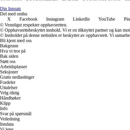
Din Innsats
Del med omhu
X
Facebook
Instagram
LinkedIn
YouTube
Pin
© Vennligst respekter opphavsretten.
© Opphavsrettsbeskyttet innhold. Vi er en tilknyttet partner og kan motta
© Innholdet på denne nettsiden er beskyttet av opphavsrett. Vi samarbe
Bli kjent med oss
Bakgrunn
Hva vi tror på
Bak siden
Støtt oss
Arbeidsplasser
Seksjoner
Gratis nedlastinger
Fordeler
Uttalelser
Velg riktig
Håndbøker
Klipp
Info
Svar på spørsmål
Veiledning
Inndata
Vi leter