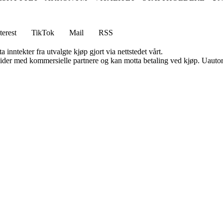
terest
TikTok
Mail
RSS
 inntekter fra utvalgte kjøp gjort via nettstedet vårt.
ider med kommersielle partnere og kan motta betaling ved kjøp. Uautori