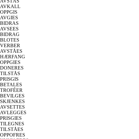
AVSTÅS
AVKALL
OPPGIS
AVGIES
BIDRAS
AVSEES
BIDRAG
BLOTES
VERBER
AVSTÅES
HÆRFANG
OPPGIES
DONERES
TILSTÅS
PRISGIS
BETALES
TROFÉER
BEVILGES
SKJENKES
AVSETTES
AVLEGGES
PRISGIES
TILEGNES
TILSTÅES
OPPOFRES