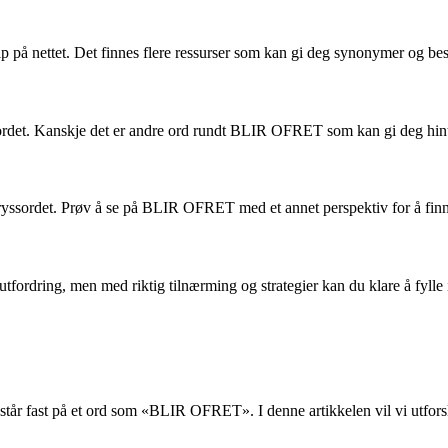
hjelp på nettet. Det finnes flere ressurser som kan gi deg synonymer o
sordet. Kanskje det er andre ord rundt BLIR OFRET som kan gi deg hint
ryssordet. Prøv å se på BLIR OFRET med et annet perspektiv for å finn
ring, men med riktig tilnærming og strategier kan du klare å fylle inn
 står fast på et ord som «BLIR OFRET». I denne artikkelen vil vi utfor