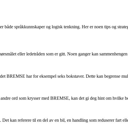
r både språkkunnskaper og logisk tenkning. Her er noen tips og strate
pørsmålet eller ledetråden som er gitt. Noen ganger kan sammenhengen 
Ordet BREMSE har for eksempel seks bokstaver. Dette kan begrense mulig
inn andre ord som krysser med BREMSE, kan det gi deg hint om hvilke bo
an referere til en del av en bil, en handling som reduserer fart elle