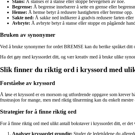
Stans:
Å stanses er å stanse eller stoppe bevegelsen av noe.
Begrense:
Å begrense innebærer å sette en grense eller begrens
Hemse:
Å hemse betyr å redusere hastigheten eller bremse opp.
Sakte ned:
Å sakke ned indikerer å gradvis redusere farten eller
Avbryte:
Å avbryte betyr å stanse eller stoppe en pågående hand
Bruken av synonymer
Ved å bruke synonymer for ordet BREMSE kan du berike språket ditt og 
Ha det gøy med kryssordet ditt, og vær kreativ med å bruke ulike syn
Slik finner du riktig ord i kryssord med uli
Forståelse av kryssord
Å løse et kryssord er en morsom og utfordrende oppgave som krever både
frustrasjon for mange, men med riktig tilnærming kan du enkelt mestre
Strategier for å finne riktig ord
For å finne riktig ord med ulikt antall bokstaver i kryssordet ditt, er det 
Analyser kryssordet grundig:
Studer de ledetrådene du allerede