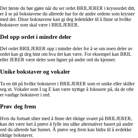
Det første du bør gjøre når du ser ordet BRILJERER i kryssordet ditt,
er å se på bokstavene du allerede har for de andre ordene som krysser
med det. Disse bokstavene kan gi deg ledetråder til å finne ut hvilke
bokstaver som skal være i BRILJERER.
Del opp ordet i mindre deler
Del ordet BRILJERER opp i mindre deler for å se om noen deler av
ordet kan gi deg hint om hva det kan være. For eksempel kan BRIL
eller JERER være deler som ligner på andre ord du kjenner.
Unike bokstaver og vokaler
Ta en titt på hvilke bokstaver i BRILJERER som er unike eller skiller
seg ut. Vokaler som I og E kan være nyttige å fokusere på, da de ofte
er vanlige bokstaver i ord.
Prøv deg frem
Hvis du fortsatt sliter med å finne det riktige svaret på BRILJERER,
kan det være lurt å prøve å fylle inn ulike alternativer basert på andre
ord du allerede har funnet. Å prøve seg frem kan bidra til å avdekke
riktige bokstaver.