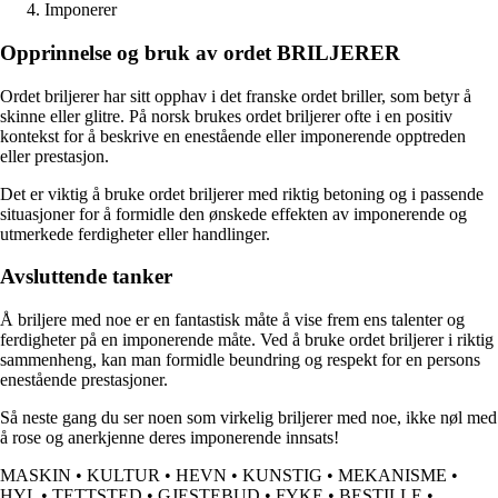
Imponerer
Opprinnelse og bruk av ordet BRILJERER
Ordet briljerer har sitt opphav i det franske ordet briller, som betyr å
skinne eller glitre. På norsk brukes ordet briljerer ofte i en positiv
kontekst for å beskrive en enestående eller imponerende opptreden
eller prestasjon.
Det er viktig å bruke ordet briljerer med riktig betoning og i passende
situasjoner for å formidle den ønskede effekten av imponerende og
utmerkede ferdigheter eller handlinger.
Avsluttende tanker
Å briljere med noe er en fantastisk måte å vise frem ens talenter og
ferdigheter på en imponerende måte. Ved å bruke ordet briljerer i riktig
sammenheng, kan man formidle beundring og respekt for en persons
enestående prestasjoner.
Så neste gang du ser noen som virkelig briljerer med noe, ikke nøl med
å rose og anerkjenne deres imponerende innsats!
MASKIN
•
KULTUR
•
HEVN
•
KUNSTIG
•
MEKANISME
•
HYL
•
TETTSTED
•
GJESTEBUD
•
FYKE
•
BESTILLE
•