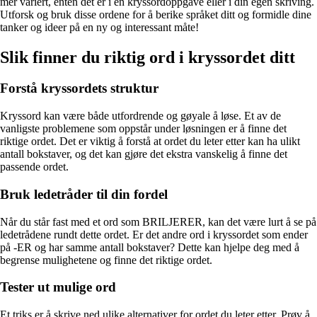
mer variert, enten det er i en kryssordoppgave eller i din egen skriving.
Utforsk og bruk disse ordene for å berike språket ditt og formidle dine
tanker og ideer på en ny og interessant måte!
Slik finner du riktig ord i kryssordet ditt
Forstå kryssordets struktur
Kryssord kan være både utfordrende og gøyale å løse. Et av de
vanligste problemene som oppstår under løsningen er å finne det
riktige ordet. Det er viktig å forstå at ordet du leter etter kan ha ulikt
antall bokstaver, og det kan gjøre det ekstra vanskelig å finne det
passende ordet.
Bruk ledetråder til din fordel
Når du står fast med et ord som BRILJERER, kan det være lurt å se på
ledetrådene rundt dette ordet. Er det andre ord i kryssordet som ender
på -ER og har samme antall bokstaver? Dette kan hjelpe deg med å
begrense mulighetene og finne det riktige ordet.
Tester ut mulige ord
Et triks er å skrive ned ulike alternativer for ordet du leter etter. Prøv å