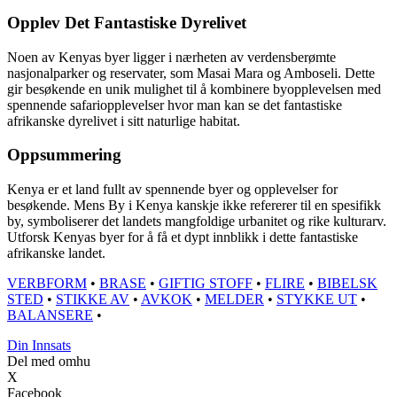
Opplev Det Fantastiske Dyrelivet
Noen av Kenyas byer ligger i nærheten av verdensberømte
nasjonalparker og reservater, som Masai Mara og Amboseli. Dette
gir besøkende en unik mulighet til å kombinere byopplevelsen med
spennende safariopplevelser hvor man kan se det fantastiske
afrikanske dyrelivet i sitt naturlige habitat.
Oppsummering
Kenya er et land fullt av spennende byer og opplevelser for
besøkende. Mens By i Kenya kanskje ikke refererer til en spesifikk
by, symboliserer det landets mangfoldige urbanitet og rike kulturarv.
Utforsk Kenyas byer for å få et dypt innblikk i dette fantastiske
afrikanske landet.
VERBFORM
•
BRASE
•
GIFTIG STOFF
•
FLIRE
•
BIBELSK
STED
•
STIKKE AV
•
AVKOK
•
MELDER
•
STYKKE UT
•
BALANSERE
•
Din Innsats
Del med omhu
X
Facebook