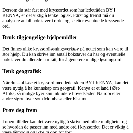
Dersom du står fast med kryssordet som har ledetråden BY I
KENYA, er det viktig å tenke logisk. Først og fremst må du
analysere antall bokstaver i ordet og se etter eventuelle kryssende
ord.
Bruk tilgjengelige hjelpemidler
Det finnes ulike kryssordløsningsverktøy på nettet som kan være til
stor hjelp. Du kan skrive inn antall bokstaver du har og eventuelle
bokstaver du allerede har fått, for å generere mulige løsningsord.
Tenk geografisk
Når du skal løse et kryssord med ledetråden BY I KENYA, kan det
være nyttig å ha kunnskap om geografi. Kenya er et land i Øst-
Afrika, så mulige byer kan inkludere hovedstaden Nairobi eller
andre større byer som Mombasa eller Kisumu.
Prøv deg frem
I noen tilfeller kan det være nyttig å skrive ned ulike muligheter og
se hvordan de passer inn med andre ord i kryssordet. Det er viktig å
være tålmodig og ikke gi opp for fort.