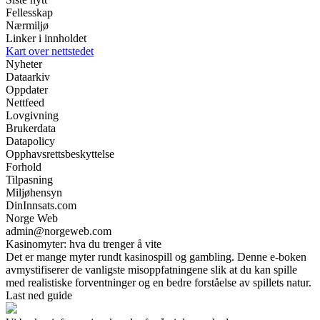
Fellesskap
Nærmiljø
Linker i innholdet
Kart over nettstedet
Nyheter
Dataarkiv
Oppdater
Nettfeed
Lovgivning
Brukerdata
Datapolicy
Opphavsrettsbeskyttelse
Forhold
Tilpasning
Miljøhensyn
DinInnsats.com
Norge Web
admin@norgeweb.com
Kasinomyter: hva du trenger å vite
Det er mange myter rundt kasinospill og gambling. Denne e-boken
avmystifiserer de vanligste misoppfatningene slik at du kan spille
med realistiske forventninger og en bedre forståelse av spillets natur.
Last ned guide