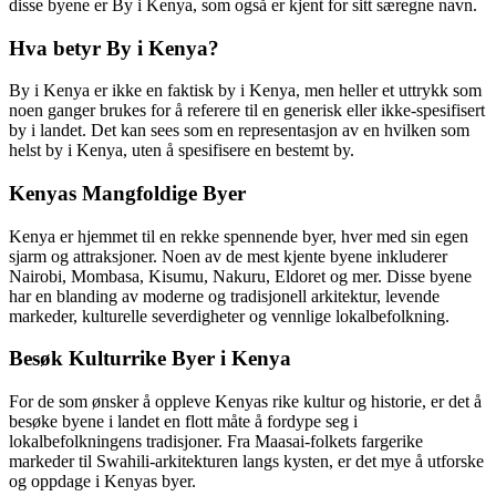
disse byene er By i Kenya, som også er kjent for sitt særegne navn.
Hva betyr By i Kenya?
By i Kenya er ikke en faktisk by i Kenya, men heller et uttrykk som
noen ganger brukes for å referere til en generisk eller ikke-spesifisert
by i landet. Det kan sees som en representasjon av en hvilken som
helst by i Kenya, uten å spesifisere en bestemt by.
Kenyas Mangfoldige Byer
Kenya er hjemmet til en rekke spennende byer, hver med sin egen
sjarm og attraksjoner. Noen av de mest kjente byene inkluderer
Nairobi, Mombasa, Kisumu, Nakuru, Eldoret og mer. Disse byene
har en blanding av moderne og tradisjonell arkitektur, levende
markeder, kulturelle severdigheter og vennlige lokalbefolkning.
Besøk Kulturrike Byer i Kenya
For de som ønsker å oppleve Kenyas rike kultur og historie, er det å
besøke byene i landet en flott måte å fordype seg i
lokalbefolkningens tradisjoner. Fra Maasai-folkets fargerike
markeder til Swahili-arkitekturen langs kysten, er det mye å utforske
og oppdage i Kenyas byer.