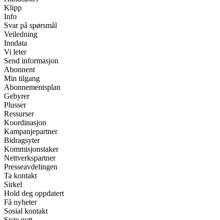
Klipp
Info
Svar på spørsmål
Veiledning
Inndata
Vi leter
Send informasjon
Abonnent
Min tilgang
Abonnementsplan
Gebyrer
Plusser
Ressurser
Koordinasjon
Kampanjepartner
Bidragsyter
Kommisjonstaker
Nettverkspartner
Presseavdelingen
Ta kontakt
Sirkel
Hold deg oppdatert
Få nyheter
Sosial kontakt
Siste nytt