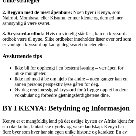
Ulike strategier
2. Begynn med de mest åpenbare:
Noen byer i Kenya, som
Nairobi, Mombasa, eller Kisumu, er mer kjente og dermed mer
sannsynlig å være svaret.
3. Kryssord-ordbok:
Hvis du virkelig står fast, kan en kryssord-
ordbok være til nytte. Slike ordbøker inneholder lister over ord som
er vanlige i kryssord og kan gi deg svaret du leter etter.
Avsluttende tips
Ikke bli for opphengt i en bestemt løsning – vær åpen for
ulike muligheter.
Ikke nøl med å be om hjelp fra andre – noen ganger kan en
annen persons perspektiv løse gåten for deg.
Øv deg regelmessig på kryssord for å bygge opp et bredere
vokabular og forbedre gjetningsferdighetene dine.
BY I KENYA: Betydning og Informasjon
Kenya er et mangfoldig land på det østlige kysten av Afrika kjent for
sin rike kultur, fantastiske dyreliv og vakre landskap. Kenya har
flere byer som hver har sin egen unike historie og karakter. En av