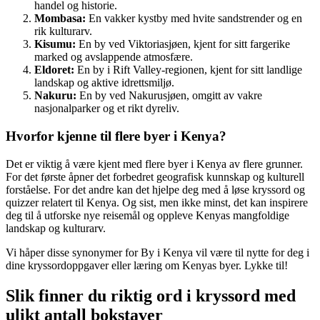
handel og historie.
Mombasa:
En vakker kystby med hvite sandstrender og en
rik kulturarv.
Kisumu:
En by ved Viktoriasjøen, kjent for sitt fargerike
marked og avslappende atmosfære.
Eldoret:
En by i Rift Valley-regionen, kjent for sitt landlige
landskap og aktive idrettsmiljø.
Nakuru:
En by ved Nakurusjøen, omgitt av vakre
nasjonalparker og et rikt dyreliv.
Hvorfor kjenne til flere byer i Kenya?
Det er viktig å være kjent med flere byer i Kenya av flere grunner.
For det første åpner det forbedret geografisk kunnskap og kulturell
forståelse. For det andre kan det hjelpe deg med å løse kryssord og
quizzer relatert til Kenya. Og sist, men ikke minst, det kan inspirere
deg til å utforske nye reisemål og oppleve Kenyas mangfoldige
landskap og kulturarv.
Vi håper disse synonymer for By i Kenya vil være til nytte for deg i
dine kryssordoppgaver eller læring om Kenyas byer. Lykke til!
Slik finner du riktig ord i kryssord med
ulikt antall bokstaver