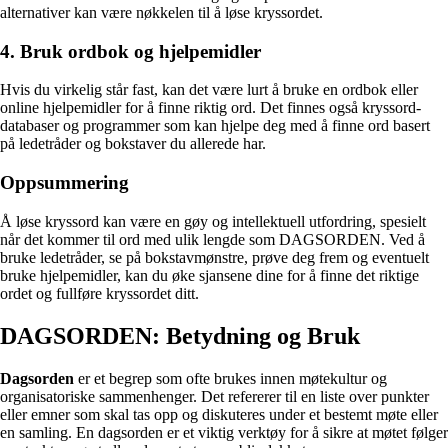
alternativer kan være nøkkelen til å løse kryssordet.
4. Bruk ordbok og hjelpemidler
Hvis du virkelig står fast, kan det være lurt å bruke en ordbok eller
online hjelpemidler for å finne riktig ord. Det finnes også kryssord-
databaser og programmer som kan hjelpe deg med å finne ord basert
på ledetråder og bokstaver du allerede har.
Oppsummering
Å løse kryssord kan være en gøy og intellektuell utfordring, spesielt
når det kommer til ord med ulik lengde som DAGSORDEN. Ved å
bruke ledetråder, se på bokstavmønstre, prøve deg frem og eventuelt
bruke hjelpemidler, kan du øke sjansene dine for å finne det riktige
ordet og fullføre kryssordet ditt.
DAGSORDEN: Betydning og Bruk
Dagsorden
er et begrep som ofte brukes innen møtekultur og
organisatoriske sammenhenger. Det refererer til en liste over punkter
eller emner som skal tas opp og diskuteres under et bestemt møte eller
en samling. En dagsorden er et viktig verktøy for å sikre at møtet følger