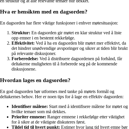
en struktur og at alle relevante temaer blir dekket.
Hva er hensikten med en dagsorden?
En dagsorden har flere viktige funksjoner i enhver møtesituasjon:
Struktur:
En dagsorden gir møtet en klar struktur ved å liste
opp emner i en bestemt rekkefølge.
Effektivitet:
Ved å ha en dagsorden blir møtet mer effektivt, da
det hindrer unødvendige avsporinger og sikrer at tiden blir brukt
på relevante diskusjoner.
Forberedelse:
Ved å distribuere dagsordenen på forhånd, får
deltakerne muligheten til å forberede seg på de kommende
diskusjonene.
Hvordan lages en dagsorden?
En god dagsorden bør utformes med tanke på møtets formål og
deltakernes behov. Her er noen tips for å lage en effektiv dagsorden:
Identifiser målene:
Start med å identifisere målene for møtet og
hvilke temaer som må dekkes.
Prioriter emnene:
Ranger emnene i rekkefølge etter viktighet
for å sikre at de viktigste diskuteres først.
Tildel tid til hvert punkt:
Estimer hvor lang tid hvert emne bør