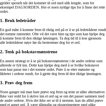
gjelder spesielt når det kommer til ord med ulik lengde, som for
eksempel DAGSORDEN. Her er noen nyttige tips for å finne det rette
ordet.
1. Bruk ledetråder
En god måte å komme frem til riktig ord på er å se på ledetrådene rundt
det tomme rutenettet. Ofte vil det være hint og tips som kan hjelpe deg
å komme frem til den riktige løsningen. Ta deg tid til å lese gjennom
alle ledetrådene nøye før du bestemmer deg for et ord.
2. Tenk på bokstavmønstrene
En annen strategi er å se på bokstavmønstrene i de andre ordene som
allerede er fylt inn. Dette kan hjelpe deg med å se hvilke bokstaver
som kan passe inn i det tomme ordet. Prøv å se etter mønstre og
likheter i ordene rundt, for å gjette deg frem til den riktige løsningen.
3. Prøv deg frem
Noen ganger må man bare prøve seg frem og teste ut ulike alternativer.
Ikke vær redd for å skrive inn et ord og se om det passer sammen med
de andre ordene. Hvis det ikke ser ut til å stemme, kan du alltid prøve
med et annet ord. Å være tålmodig og eksperimentere med ulike