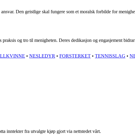
 ansvar. Den geistlige skal fungere som et moralsk forbilde for menighet
iøs praksis og tro til menigheten. Deres dedikasjon og engasjement bidrar
LLKVINNE
•
NESLEDYR
•
FORSTERKET
•
TENNISSLAG
•
N
a inntekter fra utvalgte kjøp gjort via nettstedet vårt.