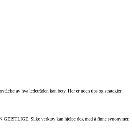
tåelse av hva ledetråden kan bety. Her er noen tips og strategier
m DEN GEISTLIGE. Slike verktøy kan hjelpe deg med å finne synonymer,