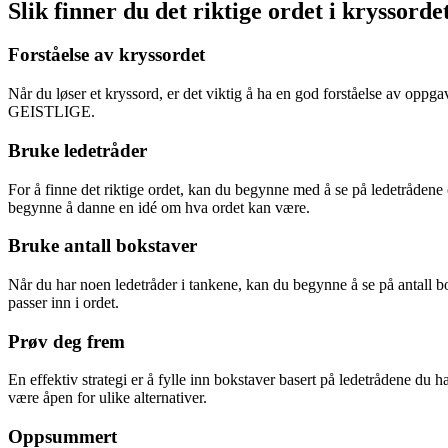
Slik finner du det riktige ordet i kryssorde
Forståelse av kryssordet
Når du løser et kryssord, er det viktig å ha en god forståelse av oppga
GEISTLIGE.
Bruke ledetråder
For å finne det riktige ordet, kan du begynne med å se på ledetråde
begynne å danne en idé om hva ordet kan være.
Bruke antall bokstaver
Når du har noen ledetråder i tankene, kan du begynne å se på antall b
passer inn i ordet.
Prøv deg frem
En effektiv strategi er å fylle inn bokstaver basert på ledetrådene du 
være åpen for ulike alternativer.
Oppsummert