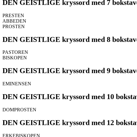
DEN GEISTLIGE kryssord med 7 bokstav
PRESTEN
ABBEDEN
PROSTEN
DEN GEISTLIGE kryssord med 8 bokstav
PASTOREN
BISKOPEN
DEN GEISTLIGE kryssord med 9 bokstav
EMINENSEN
DEN GEISTLIGE kryssord med 10 boksta
DOMPROSTEN
DEN GEISTLIGE kryssord med 12 boksta
ERKEBISKOPEN