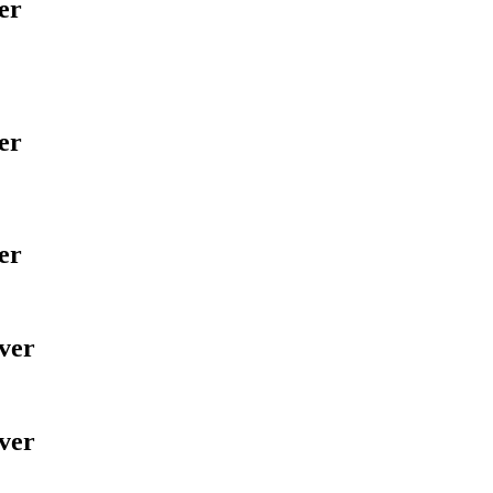
er
er
er
ver
ver