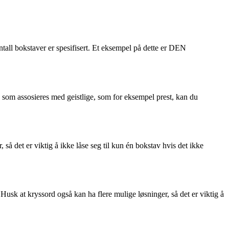
antall bokstaver er spesifisert. Et eksempel på dette er DEN
som assosieres med geistlige, som for eksempel prest, kan du
 det er viktig å ikke låse seg til kun én bokstav hvis det ikke
 Husk at kryssord også kan ha flere mulige løsninger, så det er viktig å