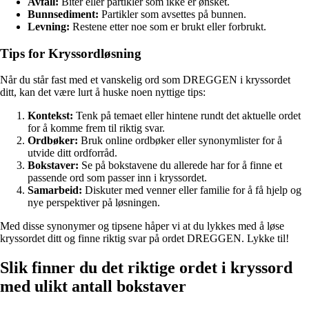
Avfall:
Biter eller partikler som ikke er ønsket.
Bunnsediment:
Partikler som avsettes på bunnen.
Levning:
Restene etter noe som er brukt eller forbrukt.
Tips for Kryssordløsning
Når du står fast med et vanskelig ord som DREGGEN i kryssordet
ditt, kan det være lurt å huske noen nyttige tips:
Kontekst:
Tenk på temaet eller hintene rundt det aktuelle ordet
for å komme frem til riktig svar.
Ordbøker:
Bruk online ordbøker eller synonymlister for å
utvide ditt ordforråd.
Bokstaver:
Se på bokstavene du allerede har for å finne et
passende ord som passer inn i kryssordet.
Samarbeid:
Diskuter med venner eller familie for å få hjelp og
nye perspektiver på løsningen.
Med disse synonymer og tipsene håper vi at du lykkes med å løse
kryssordet ditt og finne riktig svar på ordet DREGGEN. Lykke til!
Slik finner du det riktige ordet i kryssord
med ulikt antall bokstaver