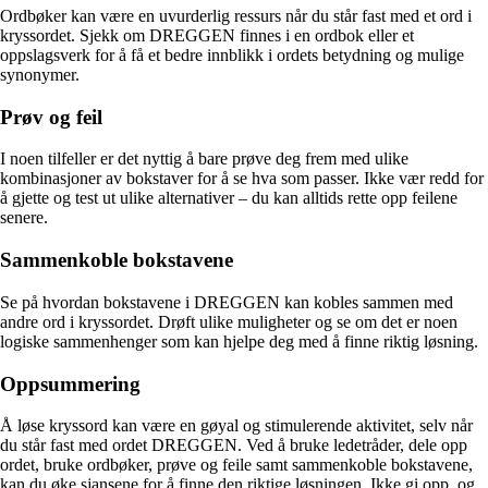
Ordbøker kan være en uvurderlig ressurs når du står fast med et ord i
kryssordet. Sjekk om DREGGEN finnes i en ordbok eller et
oppslagsverk for å få et bedre innblikk i ordets betydning og mulige
synonymer.
Prøv og feil
I noen tilfeller er det nyttig å bare prøve deg frem med ulike
kombinasjoner av bokstaver for å se hva som passer. Ikke vær redd for
å gjette og test ut ulike alternativer – du kan alltids rette opp feilene
senere.
Sammenkoble bokstavene
Se på hvordan bokstavene i DREGGEN kan kobles sammen med
andre ord i kryssordet. Drøft ulike muligheter og se om det er noen
logiske sammenhenger som kan hjelpe deg med å finne riktig løsning.
Oppsummering
Å løse kryssord kan være en gøyal og stimulerende aktivitet, selv når
du står fast med ordet DREGGEN. Ved å bruke ledetråder, dele opp
ordet, bruke ordbøker, prøve og feile samt sammenkoble bokstavene,
kan du øke sjansene for å finne den riktige løsningen. Ikke gi opp, og