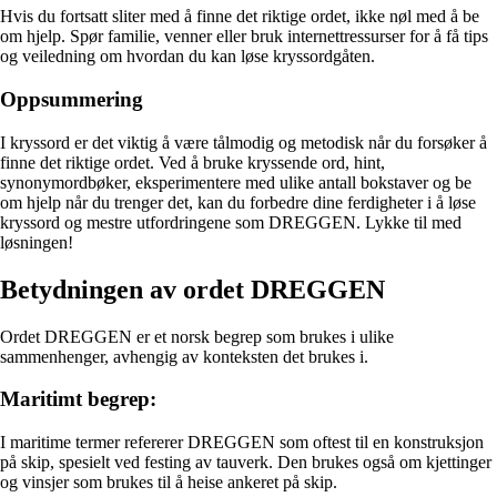
Hvis du fortsatt sliter med å finne det riktige ordet, ikke nøl med å be
om hjelp. Spør familie, venner eller bruk internettressurser for å få tips
og veiledning om hvordan du kan løse kryssordgåten.
Oppsummering
I kryssord er det viktig å være tålmodig og metodisk når du forsøker å
finne det riktige ordet. Ved å bruke kryssende ord, hint,
synonymordbøker, eksperimentere med ulike antall bokstaver og be
om hjelp når du trenger det, kan du forbedre dine ferdigheter i å løse
kryssord og mestre utfordringene som DREGGEN. Lykke til med
løsningen!
Betydningen av ordet DREGGEN
Ordet DREGGEN er et norsk begrep som brukes i ulike
sammenhenger, avhengig av konteksten det brukes i.
Maritimt begrep:
I maritime termer refererer DREGGEN som oftest til en konstruksjon
på skip, spesielt ved festing av tauverk. Den brukes også om kjettinger
og vinsjer som brukes til å heise ankeret på skip.