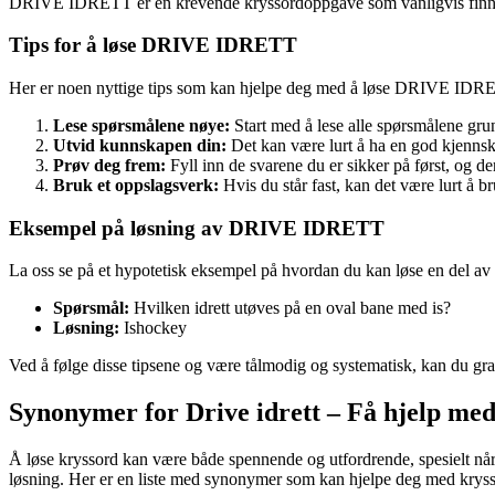
DRIVE IDRETT er en krevende kryssordoppgave som vanligvis finnes i k
Tips for å løse DRIVE IDRETT
Her er noen nyttige tips som kan hjelpe deg med å løse DRIVE IDRE
Lese spørsmålene nøye:
Start med å lese alle spørsmålene grund
Utvid kunnskapen din:
Det kan være lurt å ha en god kjennskap
Prøv deg frem:
Fyll inn de svarene du er sikker på først, og 
Bruk et oppslagsverk:
Hvis du står fast, kan det være lurt å br
Eksempel på løsning av DRIVE IDRETT
La oss se på et hypotetisk eksempel på hvordan du kan løse en del
Spørsmål:
Hvilken idrett utøves på en oval bane med is?
Løsning:
Ishockey
Ved å følge disse tipsene og være tålmodig og systematisk, kan du 
Synonymer for Drive idrett – Få hjelp med
Å løse kryssord kan være både spennende og utfordrende, spesielt når du
løsning. Her er en liste med synonymer som kan hjelpe deg med kryss