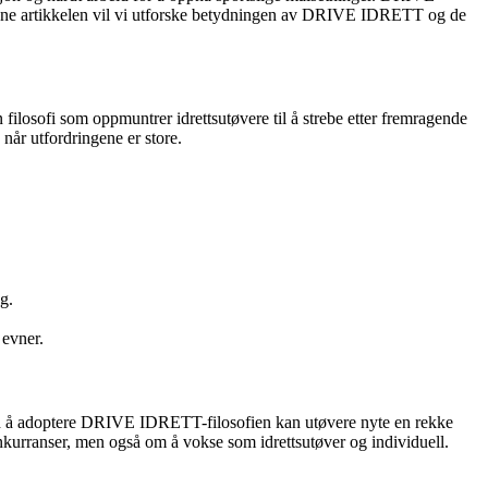
 denne artikkelen vil vi utforske betydningen av DRIVE IDRETT og de
filosofi som oppmuntrer idrettsutøvere til å strebe etter fremragende
når utfordringene er store.
g.
 evner.
Ved å adoptere DRIVE IDRETT-filosofien kan utøvere nyte en rekke
nkurranser, men også om å vokse som idrettsutøver og individuell.