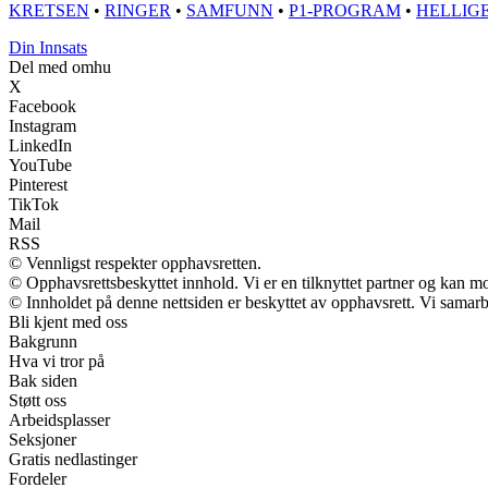
KRETSEN
•
RINGER
•
SAMFUNN
•
P1-PROGRAM
•
HELLIG
Din Innsats
Del med omhu
X
Facebook
Instagram
LinkedIn
YouTube
Pinterest
TikTok
Mail
RSS
© Vennligst respekter opphavsretten.
© Opphavsrettsbeskyttet innhold. Vi er en tilknyttet partner og kan mott
© Innholdet på denne nettsiden er beskyttet av opphavsrett. Vi samarb
Bli kjent med oss
Bakgrunn
Hva vi tror på
Bak siden
Støtt oss
Arbeidsplasser
Seksjoner
Gratis nedlastinger
Fordeler