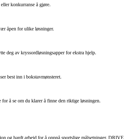
eller konkurranse å gjøre.
vær åpen for ulike løsninger.
ytte deg av kryssordløsningsapper for ekstra hjelp.
ser best inn i bokstavmønsteret.
for å se om du klarer å finne den riktige løsningen.
sjon og hardt arbeid for å oppnå sportslige målsetninger. DRIVE