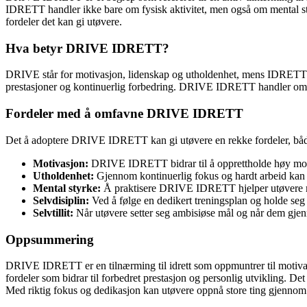
IDRETT handler ikke bare om fysisk aktivitet, men også om mental st
fordeler det kan gi utøvere.
Hva betyr DRIVE IDRETT?
DRIVE står for motivasjon, lidenskap og utholdenhet, mens IDRETT refe
prestasjoner og kontinuerlig forbedring. DRIVE IDRETT handler om å s
Fordeler med å omfavne DRIVE IDRETT
Det å adoptere DRIVE IDRETT kan gi utøvere en rekke fordeler, både 
Motivasjon:
DRIVE IDRETT bidrar til å opprettholde høy motiva
Utholdenhet:
Gjennom kontinuerlig fokus og hardt arbeid kan 
Mental styrke:
Å praktisere DRIVE IDRETT hjelper utøvere med 
Selvdisiplin:
Ved å følge en dedikert treningsplan og holde seg d
Selvtillit:
Når utøvere setter seg ambisiøse mål og når dem gjenno
Oppsummering
DRIVE IDRETT er en tilnærming til idrett som oppmuntrer til motiva
fordeler som bidrar til forbedret prestasjon og personlig utvikling.
Med riktig fokus og dedikasjon kan utøvere oppnå store ting gje