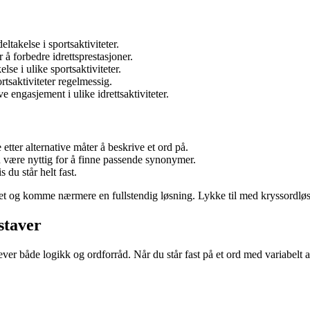
ltakelse i sportsaktiviteter.
r å forbedre idrettsprestasjoner.
se i ulike sportsaktiviteter.
rtsaktiviteter regelmessig.
 engasjement i ulike idrettsaktiviteter.
etter alternative måter å beskrive et ord på.
være nyttig for å finne passende synonymer.
 du står helt fast.
et og komme nærmere en fullstendig løsning. Lykke til med kryssordlø
staver
r både logikk og ordforråd. Når du står fast på et ord med variabelt a