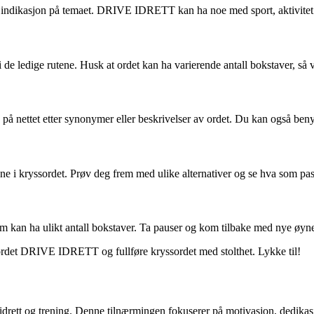
n indikasjon på temaet. DRIVE IDRETT kan ha noe med sport, aktivitet 
i de ledige rutene. Husk at ordet kan ha varierende antall bokstaver, så 
e på nettet etter synonymer eller beskrivelser av ordet. Du kan også ben
ne i kryssordet. Prøv deg frem med ulike alternativer og se hva som pas
om kan ha ulikt antall bokstaver. Ta pauser og kom tilbake med nye øyne 
ordet DRIVE IDRETT og fullføre kryssordet med stolthet. Lykke til!
idrett og trening. Denne tilnærmingen fokuserer på motivasjon, dedika