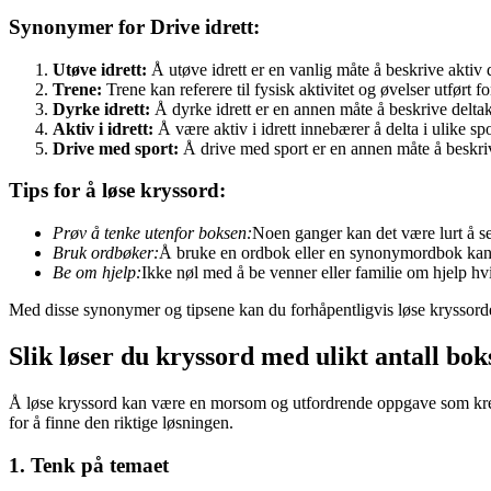
Synonymer for Drive idrett:
Utøve idrett:
Å utøve idrett er en vanlig måte å beskrive aktiv de
Trene:
Trene kan referere til fysisk aktivitet og øvelser utført fo
Dyrke idrett:
Å dyrke idrett er en annen måte å beskrive deltakel
Aktiv i idrett:
Å være aktiv i idrett innebærer å delta i ulike spo
Drive med sport:
Å drive med sport er en annen måte å beskrive
Tips for å løse kryssord:
Prøv å tenke utenfor boksen:
Noen ganger kan det være lurt å se 
Bruk ordbøker:
Å bruke en ordbok eller en synonymordbok kan 
Be om hjelp:
Ikke nøl med å be venner eller familie om hjelp hvis
Med disse synonymer og tipsene kan du forhåpentligvis løse kryssord
Slik løser du kryssord med ulikt antall bok
Å løse kryssord kan være en morsom og utfordrende oppgave som kreve
for å finne den riktige løsningen.
1. Tenk på temaet