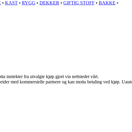
E
•
KAST
•
RYGG
•
DEKKER
•
GIFTIG STOFF
•
BAKKE
•
a inntekter fra utvalgte kjøp gjort via nettstedet vårt.
eider med kommersielle partnere og kan motta betaling ved kjøp. Uautor