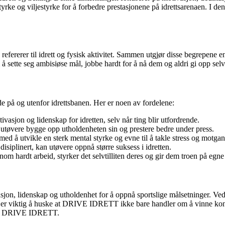
yrke og viljestyrke for å forbedre prestasjonene på idrettsarenaen. I
rerer til idrett og fysisk aktivitet. Sammen utgjør disse begrepene en 
ette seg ambisiøse mål, jobbe hardt for å nå dem og aldri gi opp selv 
på og utenfor idrettsbanen. Her er noen av fordelene:
sjon og lidenskap for idretten, selv når ting blir utfordrende.
utøvere bygge opp utholdenheten sin og prestere bedre under press.
å utvikle en sterk mental styrke og evne til å takle stress og motgan
isiplinert, kan utøvere oppnå større suksess i idretten.
m hardt arbeid, styrker det selvtilliten deres og gir dem troen på egne
sjon, lidenskap og utholdenhet for å oppnå sportslige målsetninger. 
 Det er viktig å huske at DRIVE IDRETT ikke bare handler om å vinne ko
nnom DRIVE IDRETT.