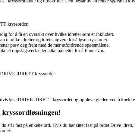
ryssordblader og tidsskrifter. Den består av en rekke spørsmål knytte
TT kryssordet:
ig for å få en oversikt over hvilke idretter som er inkludert.
 til ulike idretter og idrettsutøvere for å løse kryssordet.
deretter prøv deg frem med de mer utfordrende spørsmålene.
uke et oppslagsverk eller søke på nettet for å finne svar.
 av DRIVE IDRETT kryssordet:
gradvis løse DRIVE IDRETT kryssordet og oppleve gleden ved å knekke 
 kryssordløsningen!
 står fast på enkelte ord. Hvis du har sittet fast på ordet Drive idrett,
ordet: