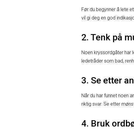
Før du begynner å lete ett
vil gi deg en god indikasj
2. Tenk på mu
Noen kryssordgåter har le
ledetråder som bad, renho
3. Se etter a
Når du har funnet noen a
riktig svar. Se etter mø
4. Bruk ordb