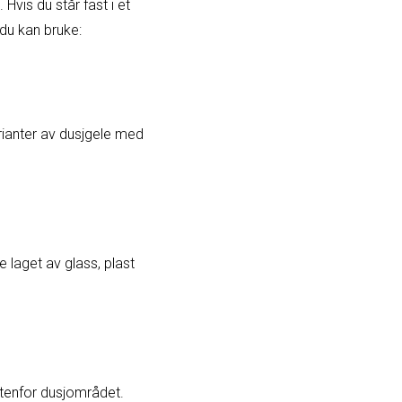
vis du står fast i et
du kan bruke:
rianter av dusjgele med
 laget av glass, plast
utenfor dusjområdet.