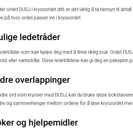
er ordet DUSJ i kryssordet ditt, er det viktig å ta hensyn til antal
on på hvor ordet passer inn i kryssordet.
lige ledetråder
detråder som kan hjelpe deg med å finne riktig svar. Ordet DUSJ
ld, eller vannstråle. Disse ledetrådene kan gi deg en pekepinn på 
ndre overlappinger
ndre ord som krysser med DUSJ, kan du bruke disse bokstavene ti
nstre og sammenhenger mellom ordene for å løse kryssordet mer e
øker og hjelpemidler