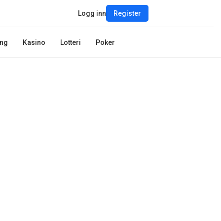
Logg inn
Register
ing
Kasino
Lotteri
Poker