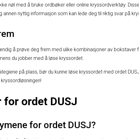
t, ikke nøl med å bruke ordbøker eller online kryssordverktøy. Dis
annen nyttig informasjon som kan lede deg til riktig svar på kry
frem
ndig å prøve deg frem med ulike kombinasjoner av bokstaver for 
mens du jobber med å løse kryssordet.
ategiene på plass, bør du kunne løse kryssordet med ordet DUSJ
 kryssordløsningen!
 for ordet DUSJ
nymene for ordet DUSJ?