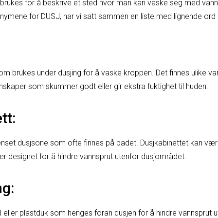
brukes for å beskrive et sted hvor man kan vaske seg med vann. H
nymene for DUSJ, har vi satt sammen en liste med lignende ord 
om brukes under dusjing for å vaske kroppen. Det finnes ulike va
enskaper som skummer godt eller gir ekstra fuktighet til huden.
tt:
nset dusjsone som ofte finnes på badet. Dusjkabinettet kan være
 er designet for å hindre vannsprut utenfor dusjområdet.
ng:
il eller plastduk som henges foran dusjen for å hindre vannsprut 