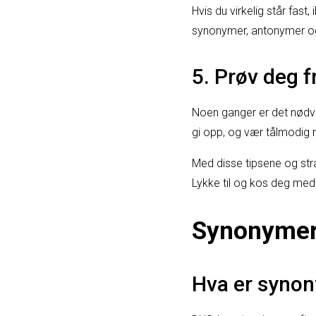
Hvis du virkelig står fas
synonymer, antonymer og 
5. Prøv deg 
Noen ganger er det nødve
gi opp, og vær tålmodig 
Med disse tipsene og str
Lykke til og kos deg med
Synonymer
Hva er syno