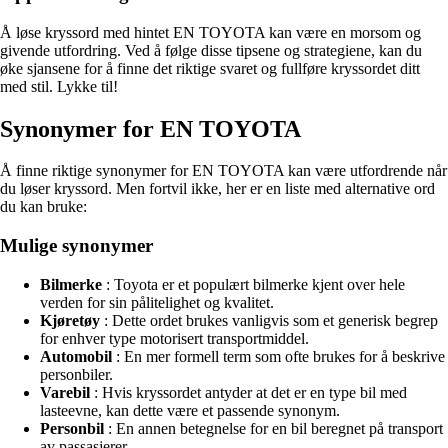
Å løse kryssord med hintet EN TOYOTA kan være en morsom og
givende utfordring. Ved å følge disse tipsene og strategiene, kan du
øke sjansene for å finne det riktige svaret og fullføre kryssordet ditt
med stil. Lykke til!
Synonymer for EN TOYOTA
Å finne riktige synonymer for EN TOYOTA kan være utfordrende når
du løser kryssord. Men fortvil ikke, her er en liste med alternative ord
du kan bruke:
Mulige synonymer
Bilmerke
: Toyota er et populært bilmerke kjent over hele
verden for sin pålitelighet og kvalitet.
Kjøretøy
: Dette ordet brukes vanligvis som et generisk begrep
for enhver type motorisert transportmiddel.
Automobil
: En mer formell term som ofte brukes for å beskrive
personbiler.
Varebil
: Hvis kryssordet antyder at det er en type bil med
lasteevne, kan dette være et passende synonym.
Personbil
: En annen betegnelse for en bil beregnet på transport
av passasjerer.