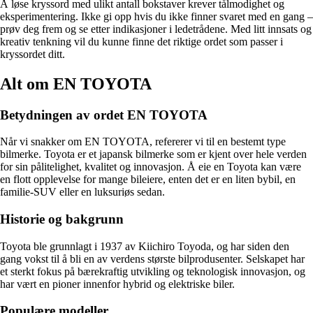
Å løse kryssord med ulikt antall bokstaver krever tålmodighet og
eksperimentering. Ikke gi opp hvis du ikke finner svaret med en gang –
prøv deg frem og se etter indikasjoner i ledetrådene. Med litt innsats og
kreativ tenkning vil du kunne finne det riktige ordet som passer i
kryssordet ditt.
Alt om EN TOYOTA
Betydningen av ordet EN TOYOTA
Når vi snakker om EN TOYOTA, refererer vi til en bestemt type
bilmerke. Toyota er et japansk bilmerke som er kjent over hele verden
for sin pålitelighet, kvalitet og innovasjon. Å eie en Toyota kan være
en flott opplevelse for mange bileiere, enten det er en liten bybil, en
familie-SUV eller en luksuriøs sedan.
Historie og bakgrunn
Toyota ble grunnlagt i 1937 av Kiichiro Toyoda, og har siden den
gang vokst til å bli en av verdens største bilprodusenter. Selskapet har
et sterkt fokus på bærekraftig utvikling og teknologisk innovasjon, og
har vært en pioner innenfor hybrid og elektriske biler.
Populære modeller