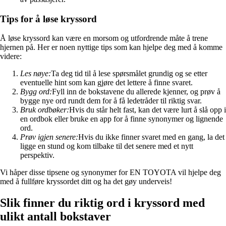
Tips for å løse kryssord
Å løse kryssord kan være en morsom og utfordrende måte å trene
hjernen på. Her er noen nyttige tips som kan hjelpe deg med å komme
videre:
Les nøye:
Ta deg tid til å lese spørsmålet grundig og se etter
eventuelle hint som kan gjøre det lettere å finne svaret.
Bygg ord:
Fyll inn de bokstavene du allerede kjenner, og prøv å
bygge nye ord rundt dem for å få ledetråder til riktig svar.
Bruk ordbøker:
Hvis du står helt fast, kan det være lurt å slå opp i
en ordbok eller bruke en app for å finne synonymer og lignende
ord.
Prøv igjen senere:
Hvis du ikke finner svaret med en gang, la det
ligge en stund og kom tilbake til det senere med et nytt
perspektiv.
Vi håper disse tipsene og synonymer for EN TOYOTA vil hjelpe deg
med å fullføre kryssordet ditt og ha det gøy underveis!
Slik finner du riktig ord i kryssord med
ulikt antall bokstaver