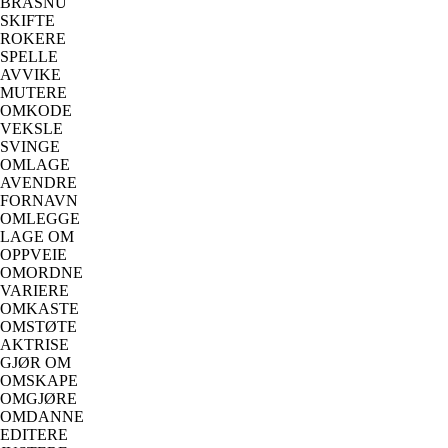
BRÅSNU
SKIFTE
ROKERE
SPELLE
AVVIKE
MUTERE
OMKODE
VEKSLE
SVINGE
OMLAGE
AVENDRE
FORNAVN
OMLEGGE
LAGE OM
OPPVEIE
OMORDNE
VARIERE
OMKASTE
OMSTØTE
AKTRISE
GJØR OM
OMSKAPE
OMGJØRE
OMDANNE
EDITERE