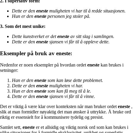
2. I superlativ form:
Dette er den
eneste
muligheten vi har til å redde situasjonen.
Hun er den
eneste
personen jeg stoler på.
3. Som det mest unike:
Dette kunstverket er det
eneste
av sitt slag i samlingen.
Dette er den
eneste
sjansen vi får til å oppleve dette.
Eksempler på bruk av eneste:
Nedenfor er noen eksempler på hvordan ordet
eneste
kan brukes i
setninger:
Han er den
eneste
som kan løse dette problemet.
Dette er den
eneste
muligheten vi har.
Hun er den
eneste
som kan få meg til å le.
Dette er den
eneste
sjansen vi får til å vinne.
Det er viktig å være klar over konteksten når man bruker ordet
eneste
,
slik at man formidler nøyaktig det man ønsker å uttrykke. Å bruke ord
riktig er essensielt for å kommunisere tydelig og presist.
Samlet sett,
eneste
er et allsidig og viktig norsk ord som kan brukes i
ulike situasjoner for å formidle eksklusivitet, unikhet og superlativ