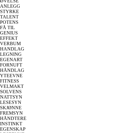
ØVELSE
ANLEGG
STYRKE
TALENT
POTENS
FÅ TIL
GENIUS
EFFEKT
VERBUM
HANDLAG
LEGNING
EGENART
FORNUFT
HÅNDLAG
YTEEVNE
FITNESS
VELMAKT
SOLVENS
NATTSYN
LESESYN
SKJØNNE
FREMSYN
HÅNDTERE
INSTINKT
EGENSKAP