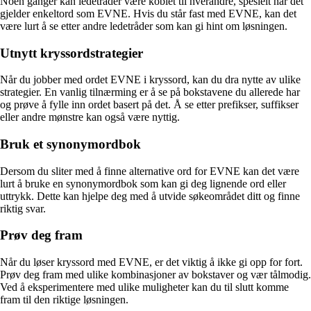
Noen ganger kan ledetråder være koblet til hverandre, spesielt når det
gjelder enkeltord som EVNE. Hvis du står fast med EVNE, kan det
være lurt å se etter andre ledetråder som kan gi hint om løsningen.
Utnytt kryssordstrategier
Når du jobber med ordet EVNE i kryssord, kan du dra nytte av ulike
strategier. En vanlig tilnærming er å se på bokstavene du allerede har
og prøve å fylle inn ordet basert på det. Å se etter prefikser, suffikser
eller andre mønstre kan også være nyttig.
Bruk et synonymordbok
Dersom du sliter med å finne alternative ord for EVNE kan det være
lurt å bruke en synonymordbok som kan gi deg lignende ord eller
uttrykk. Dette kan hjelpe deg med å utvide søkeområdet ditt og finne
riktig svar.
Prøv deg fram
Når du løser kryssord med EVNE, er det viktig å ikke gi opp for fort.
Prøv deg fram med ulike kombinasjoner av bokstaver og vær tålmodig.
Ved å eksperimentere med ulike muligheter kan du til slutt komme
fram til den riktige løsningen.