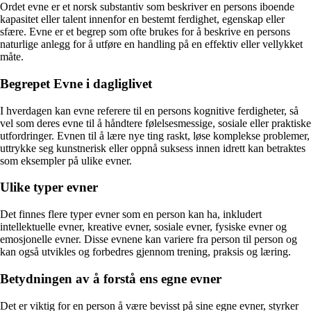
Ordet evne er et norsk substantiv som beskriver en persons iboende
kapasitet eller talent innenfor en bestemt ferdighet, egenskap eller
sfære. Evne er et begrep som ofte brukes for å beskrive en persons
naturlige anlegg for å utføre en handling på en effektiv eller vellykket
måte.
Begrepet Evne i dagliglivet
I hverdagen kan evne referere til en persons kognitive ferdigheter, så
vel som deres evne til å håndtere følelsesmessige, sosiale eller praktiske
utfordringer. Evnen til å lære nye ting raskt, løse komplekse problemer,
uttrykke seg kunstnerisk eller oppnå suksess innen idrett kan betraktes
som eksempler på ulike evner.
Ulike typer evner
Det finnes flere typer evner som en person kan ha, inkludert
intellektuelle evner, kreative evner, sosiale evner, fysiske evner og
emosjonelle evner. Disse evnene kan variere fra person til person og
kan også utvikles og forbedres gjennom trening, praksis og læring.
Betydningen av å forstå ens egne evner
Det er viktig for en person å være bevisst på sine egne evner, styrker