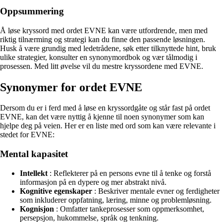
Oppsummering
Å løse kryssord med ordet EVNE kan være utfordrende, men med
riktig tilnærming og strategi kan du finne den passende løsningen.
Husk å være grundig med ledetrådene, søk etter tilknyttede hint, bruk
ulike strategier, konsulter en synonymordbok og vær tålmodig i
prosessen. Med litt øvelse vil du mestre kryssordene med EVNE.
Synonymer for ordet EVNE
Dersom du er i ferd med å løse en kryssordgåte og står fast på ordet
EVNE, kan det være nyttig å kjenne til noen synonymer som kan
hjelpe deg på veien. Her er en liste med ord som kan være relevante i
stedet for EVNE:
Mental kapasitet
Intellekt
: Reflekterer på en persons evne til å tenke og forstå
informasjon på en dypere og mer abstrakt nivå.
Kognitive egenskaper
: Beskriver mentale evner og ferdigheter
som inkluderer oppfatning, læring, minne og problemløsning.
Kognisjon
: Omfatter tankeprosesser som oppmerksomhet,
persepsjon, hukommelse, språk og tenkning.