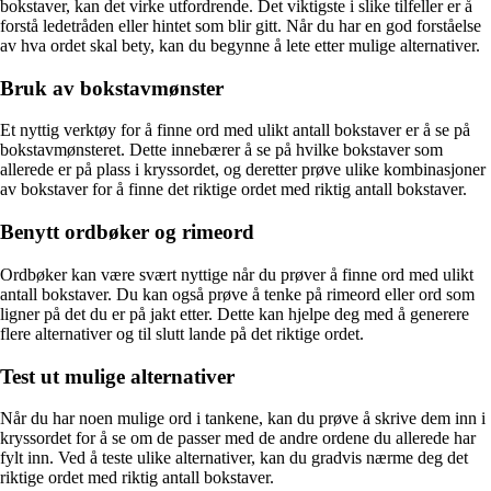
bokstaver, kan det virke utfordrende. Det viktigste i slike tilfeller er å
forstå ledetråden eller hintet som blir gitt. Når du har en god forståelse
av hva ordet skal bety, kan du begynne å lete etter mulige alternativer.
Bruk av bokstavmønster
Et nyttig verktøy for å finne ord med ulikt antall bokstaver er å se på
bokstavmønsteret. Dette innebærer å se på hvilke bokstaver som
allerede er på plass i kryssordet, og deretter prøve ulike kombinasjoner
av bokstaver for å finne det riktige ordet med riktig antall bokstaver.
Benytt ordbøker og rimeord
Ordbøker kan være svært nyttige når du prøver å finne ord med ulikt
antall bokstaver. Du kan også prøve å tenke på rimeord eller ord som
ligner på det du er på jakt etter. Dette kan hjelpe deg med å generere
flere alternativer og til slutt lande på det riktige ordet.
Test ut mulige alternativer
Når du har noen mulige ord i tankene, kan du prøve å skrive dem inn i
kryssordet for å se om de passer med de andre ordene du allerede har
fylt inn. Ved å teste ulike alternativer, kan du gradvis nærme deg det
riktige ordet med riktig antall bokstaver.