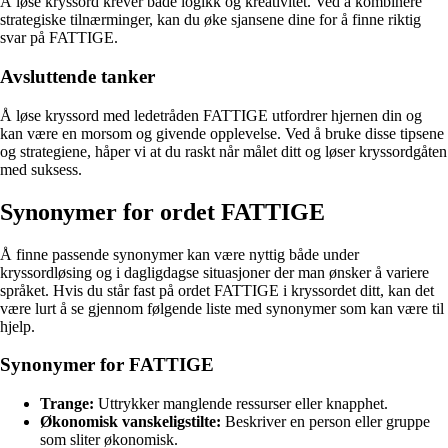
Å løse kryssord krever både logikk og kreativitet. Ved å kombinere
strategiske tilnærminger, kan du øke sjansene dine for å finne riktig
svar på FATTIGE.
Avsluttende tanker
Å løse kryssord med ledetråden FATTIGE utfordrer hjernen din og
kan være en morsom og givende opplevelse. Ved å bruke disse tipsene
og strategiene, håper vi at du raskt når målet ditt og løser kryssordgåten
med suksess.
Synonymer for ordet FATTIGE
Å finne passende synonymer kan være nyttig både under
kryssordløsing og i dagligdagse situasjoner der man ønsker å variere
språket. Hvis du står fast på ordet FATTIGE i kryssordet ditt, kan det
være lurt å se gjennom følgende liste med synonymer som kan være til
hjelp.
Synonymer for FATTIGE
Trange:
Uttrykker manglende ressurser eller knapphet.
Økonomisk vanskeligstilte:
Beskriver en person eller gruppe
som sliter økonomisk.