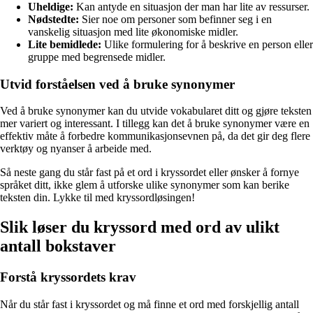
Uheldige:
Kan antyde en situasjon der man har lite av ressurser.
Nødstedte:
Sier noe om personer som befinner seg i en
vanskelig situasjon med lite økonomiske midler.
Lite bemidlede:
Ulike formulering for å beskrive en person eller
gruppe med begrensede midler.
Utvid forståelsen ved å bruke synonymer
Ved å bruke synonymer kan du utvide vokabularet ditt og gjøre teksten
mer variert og interessant. I tillegg kan det å bruke synonymer være en
effektiv måte å forbedre kommunikasjonsevnen på, da det gir deg flere
verktøy og nyanser å arbeide med.
Så neste gang du står fast på et ord i kryssordet eller ønsker å fornye
språket ditt, ikke glem å utforske ulike synonymer som kan berike
teksten din. Lykke til med kryssordløsingen!
Slik løser du kryssord med ord av ulikt
antall bokstaver
Forstå kryssordets krav
Når du står fast i kryssordet og må finne et ord med forskjellig antall