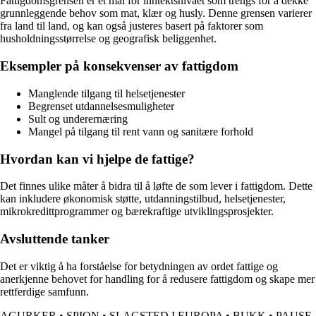
Fattigdomsgrensen er et mål for inntektsnivået som trengs for å dekke
grunnleggende behov som mat, klær og husly. Denne grensen varierer
fra land til land, og kan også justeres basert på faktorer som
husholdningsstørrelse og geografisk beliggenhet.
Eksempler på konsekvenser av fattigdom
Manglende tilgang til helsetjenester
Begrenset utdannelsesmuligheter
Sult og underernæring
Mangel på tilgang til rent vann og sanitære forhold
Hvordan kan vi hjelpe de fattige?
Det finnes ulike måter å bidra til å løfte de som lever i fattigdom. Dette
kan inkludere økonomisk støtte, utdanningstilbud, helsetjenester,
mikrokredittprogrammer og bærekraftige utviklingsprosjekter.
Avsluttende tanker
Det er viktig å ha forståelse for betydningen av ordet fattige og
anerkjenne behovet for handling for å redusere fattigdom og skape mer
rettferdige samfunn.
AGURKER
•
SPION
•
SLAGSTED I EUROPA
•
BUKK
•
PAUSE