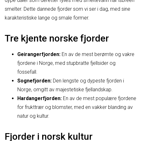
dype daler som deretter fylles med smeltevann når isbreen
smelter. Dette dannede fjorder som vi ser i dag, med sine
karakteristiske lange og smale former.
Tre kjente norske fjorder
Geirangerfjorden:
En av de mest berømte og vakre
fjordene i Norge, med stupbratte fjellsider og
fossefall.
Sognefjorden:
Den lengste og dypeste fjorden i
Norge, omgitt av majestetiske fjellandskap.
Hardangerfjorden:
En av de mest populære fjordene
for frukttrær og blomster, med en vakker blanding av
natur og kultur.
Fjorder i norsk kultur