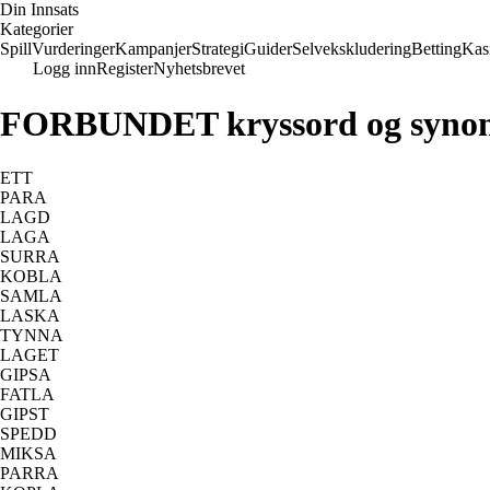
Din Innsats
Kategorier
Spill
Vurderinger
Kampanjer
Strategi
Guider
Selvekskludering
Betting
Kas
Logg inn
Register
Nyhetsbrevet
FORBUNDET kryssord og syno
ETT
PARA
LAGD
LAGA
SURRA
KOBLA
SAMLA
LASKA
TYNNA
LAGET
GIPSA
FATLA
GIPST
SPEDD
MIKSA
PARRA