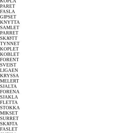
KOPLA
PARET
FASLA
GIPSET
KNYTTA
SAMLET
PARRET
SKJØTT
TYNNET
KOPLET
KOBLET
FORENT
SVEIST
LIGAEN
KRYSSA
MELERT
SJALTA
FORENA
SJAKLA
FLETTA
STOKKA
MIKSET
SURRET
SKJØTA
FASLET