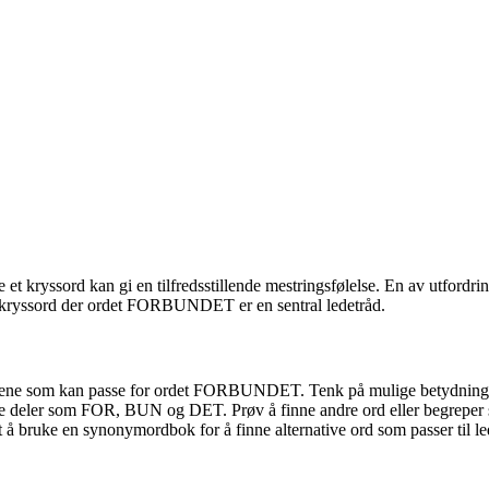
et kryssord kan gi en tilfredsstillende mestringsfølelse. En av utfordri
e et kryssord der ordet FORBUNDET er en sentral ledetråd.
ådene som kan passe for ordet FORBUNDET. Tenk på mulige betydnin
ler som FOR, BUN og DET. Prøv å finne andre ord eller begreper som
t å bruke en synonymordbok for å finne alternative ord som passer til l