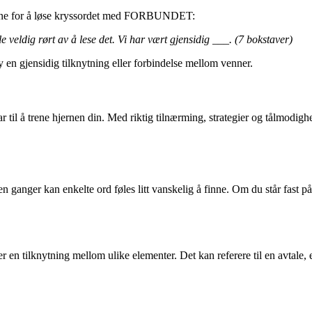
egiene for å løse kryssordet med FORBUNDET:
e veldig rørt av å lese det. Vi har vært gjensidig ___. (7 bokstaver)
en gjensidig tilknytning eller forbindelse mellom venner.
ar til å trene hjernen din. Med riktig tilnærming, strategier og tålm
 ganger kan enkelte ord føles litt vanskelig å finne. Om du står fas
ilknytning mellom ulike elementer. Det kan referere til en avtale, en 