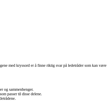
ngene med kryssord er å finne riktig svar på ledetråder som kan være
ger og sammenhenger.
 passer til disse delene.
edetrådene.