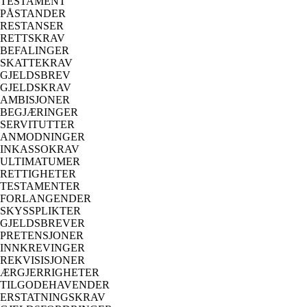
TESTAMENT
PÅSTANDER
RESTANSER
RETTSKRAV
BEFALINGER
SKATTEKRAV
GJELDSBREV
GJELDSKRAV
AMBISJONER
BEGJÆRINGER
SERVITUTTER
ANMODNINGER
INKASSOKRAV
ULTIMATUMER
RETTIGHETER
TESTAMENTER
FORLANGENDER
SKYSSPLIKTER
GJELDSBREVER
PRETENSJONER
INNKREVINGER
REKVISISJONER
ÆRGJERRIGHETER
TILGODEHAVENDER
ERSTATNINGSKRAV