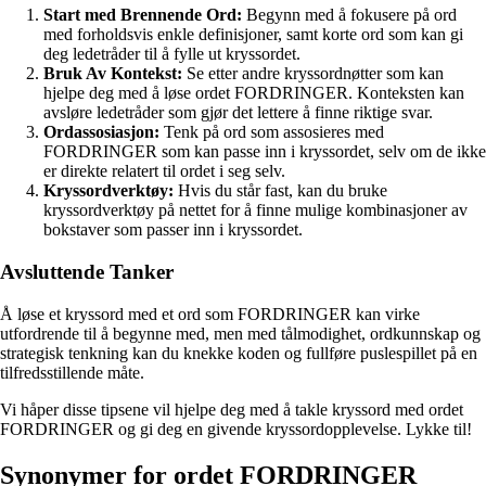
Start med Brennende Ord:
Begynn med å fokusere på ord
med forholdsvis enkle definisjoner, samt korte ord som kan gi
deg ledetråder til å fylle ut kryssordet.
Bruk Av Kontekst:
Se etter andre kryssordnøtter som kan
hjelpe deg med å løse ordet FORDRINGER. Konteksten kan
avsløre ledetråder som gjør det lettere å finne riktige svar.
Ordassosiasjon:
Tenk på ord som assosieres med
FORDRINGER som kan passe inn i kryssordet, selv om de ikke
er direkte relatert til ordet i seg selv.
Kryssordverktøy:
Hvis du står fast, kan du bruke
kryssordverktøy på nettet for å finne mulige kombinasjoner av
bokstaver som passer inn i kryssordet.
Avsluttende Tanker
Å løse et kryssord med et ord som FORDRINGER kan virke
utfordrende til å begynne med, men med tålmodighet, ordkunnskap og
strategisk tenkning kan du knekke koden og fullføre puslespillet på en
tilfredsstillende måte.
Vi håper disse tipsene vil hjelpe deg med å takle kryssord med ordet
FORDRINGER og gi deg en givende kryssordopplevelse. Lykke til!
Synonymer for ordet FORDRINGER