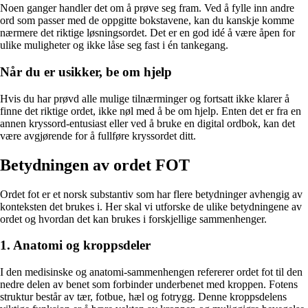
Noen ganger handler det om å prøve seg fram. Ved å fylle inn andre
ord som passer med de oppgitte bokstavene, kan du kanskje komme
nærmere det riktige løsningsordet. Det er en god idé å være åpen for
ulike muligheter og ikke låse seg fast i én tankegang.
Når du er usikker, be om hjelp
Hvis du har prøvd alle mulige tilnærminger og fortsatt ikke klarer å
finne det riktige ordet, ikke nøl med å be om hjelp. Enten det er fra en
annen kryssord-entusiast eller ved å bruke en digital ordbok, kan det
være avgjørende for å fullføre kryssordet ditt.
Betydningen av ordet FOT
Ordet fot er et norsk substantiv som har flere betydninger avhengig av
konteksten det brukes i. Her skal vi utforske de ulike betydningene av
ordet og hvordan det kan brukes i forskjellige sammenhenger.
1. Anatomi og kroppsdeler
I den medisinske og anatomi-sammenhengen refererer ordet fot til den
nedre delen av benet som forbinder underbenet med kroppen. Fotens
struktur består av tær, fotbue, hæl og fotrygg. Denne kroppsdelens