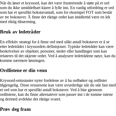
Når du løser et kryssord, kan det være frustrerende å støte på et ord
som du ikke umiddelbart klarer å fylle inn. En vanlig utfordring er ord
som har et spesifikt bokstavantall, som for eksempel FOT som består
av tre bokstaver. Å finne det riktige ordet kan imidlertid være en lek
med riktig tilnærming.
Bruk av ledetråder
En effektiv strategi for å finne ord med ulikt antall bokstaver er å se
etter ledetråder i kryssordets definisjoner. Typiske ledetråder kan være
beskrivelser av objekter, personer, steder eller handlinger som kan
relateres til det ukjente ordet. Ved å analysere ledetrådene nøye, kan du
komme nærmere løsningen.
Ordlistene er din venn
Kryssord-entusiaster nyter fordelene av å ha ordbøker og ordlister
tilgjengelig. Disse ressursene kan være uvurderlige når du står fast med
et ord som har et spesifikt antall bokstaver. Ved å blar gjennom
ordlistene, kan du finne alternativer som passer inn i de tomme rutene
og dermed avdekke det riktige svaret.
Prøv deg fram