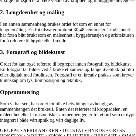
viktige funksjon er å bære vekten av kroppen og muliggjøre bevegelse.
2. Lengdeenhet og måling
I en annen sammenheng brukes ordet fot som en enhet for
lengdemåling. En fot tilsvarer omtrent 30,48 centimeter. Tradisjonelt
har foten blitt brukt som en måleenhet i byggebransjen og arkitekturen
for å referere til høyde eller bredde.
3. Fotografi og bildekunst
Ordet fot kan også referere til begreper innen fotografi og bildekunst.
En fotograf tar bilder ved å bruke et kamera og fange øyeblikk på film
eller digitalt med fotolinsen. Fotografi er en kreativ praksis som krever
kunnskap om lys, komposisjon og teknikk.
Oppsummering
Som vi har sett, har ordet fot ulike betydninger avhengig av
sammenhengen det brukes i. Enten det refererer til kroppsdelen, en
måleenhet eller i kunstneriske sammenhenger, er fot et ord som er dypt
integrert i både vårt språk og vårt daglige liv.
GRUPPE
•
AFRIKANEREN
•
DELSTAT
•
BYRDE
•
GRESK
BOKSTAV
•
VOKTE
•
SPION
•
PLUNDER
•
BERGART
•
SMAK