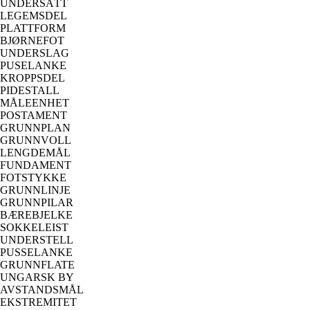
UNDERSÅTT
LEGEMSDEL
PLATTFORM
BJØRNEFOT
UNDERSLAG
PUSELANKE
KROPPSDEL
PIDESTALL
MÅLEENHET
POSTAMENT
GRUNNPLAN
GRUNNVOLL
LENGDEMÅL
FUNDAMENT
FOTSTYKKE
GRUNNLINJE
GRUNNPILAR
BÆREBJELKE
SOKKELEIST
UNDERSTELL
PUSSELANKE
GRUNNFLATE
UNGARSK BY
AVSTANDSMÅL
EKSTREMITET