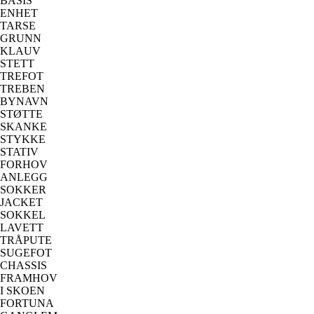
BASIS
ENHET
TARSE
GRUNN
KLAUV
STETT
TREFOT
TREBEN
BYNAVN
STØTTE
SKANKE
STYKKE
STATIV
FORHOV
ANLEGG
SOKKER
JACKET
SOKKEL
LAVETT
TRÅPUTE
SUGEFOT
CHASSIS
FRAMHOV
I SKOEN
FORTUNA