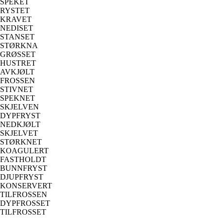
SPEKET
RYSTET
KRAVET
NEDISET
STANSET
STØRKNA
GRØSSET
HUSTRET
AVKJØLT
FROSSEN
STIVNET
SPEKNET
SKJELVEN
DYPFRYST
NEDKJØLT
SKJELVET
STØRKNET
KOAGULERT
FASTHOLDT
BUNNFRYST
DJUPFRYST
KONSERVERT
TILFROSSEN
DYPFROSSET
TILFROSSET