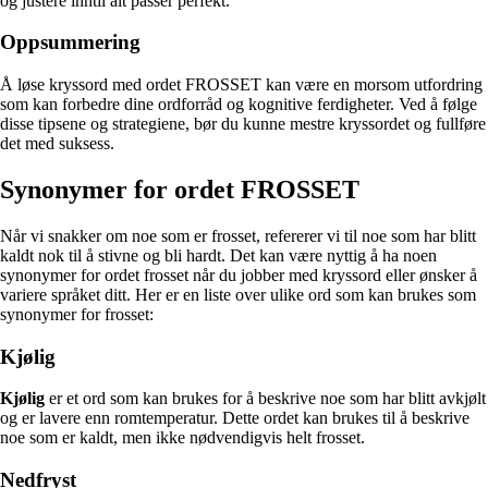
og justere inntil alt passer perfekt.
Oppsummering
Å løse kryssord med ordet FROSSET kan være en morsom utfordring
som kan forbedre dine ordforråd og kognitive ferdigheter. Ved å følge
disse tipsene og strategiene, bør du kunne mestre kryssordet og fullføre
det med suksess.
Synonymer for ordet FROSSET
Når vi snakker om noe som er frosset, refererer vi til noe som har blitt
kaldt nok til å stivne og bli hardt. Det kan være nyttig å ha noen
synonymer for ordet frosset når du jobber med kryssord eller ønsker å
variere språket ditt. Her er en liste over ulike ord som kan brukes som
synonymer for frosset:
Kjølig
Kjølig
er et ord som kan brukes for å beskrive noe som har blitt avkjølt
og er lavere enn romtemperatur. Dette ordet kan brukes til å beskrive
noe som er kaldt, men ikke nødvendigvis helt frosset.
Nedfryst