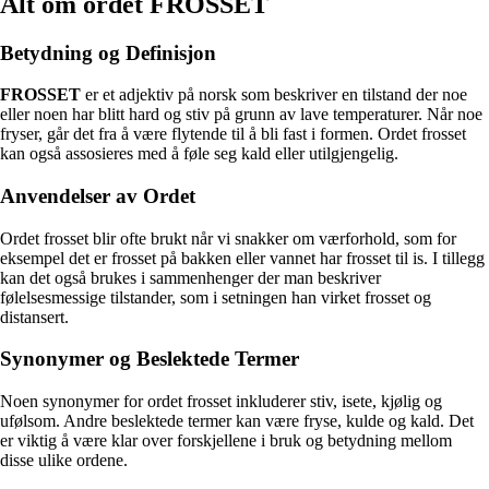
Alt om ordet FROSSET
Betydning og Definisjon
FROSSET
er et adjektiv på norsk som beskriver en tilstand der noe
eller noen har blitt hard og stiv på grunn av lave temperaturer. Når noe
fryser, går det fra å være flytende til å bli fast i formen. Ordet frosset
kan også assosieres med å føle seg kald eller utilgjengelig.
Anvendelser av Ordet
Ordet frosset blir ofte brukt når vi snakker om værforhold, som for
eksempel det er frosset på bakken eller vannet har frosset til is. I tillegg
kan det også brukes i sammenhenger der man beskriver
følelsesmessige tilstander, som i setningen han virket frosset og
distansert.
Synonymer og Beslektede Termer
Noen synonymer for ordet frosset inkluderer stiv, isete, kjølig og
ufølsom. Andre beslektede termer kan være fryse, kulde og kald. Det
er viktig å være klar over forskjellene i bruk og betydning mellom
disse ulike ordene.