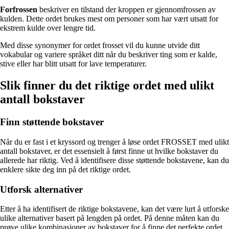
Forfrossen
beskriver en tilstand der kroppen er gjennomfrossen av
kulden. Dette ordet brukes mest om personer som har vært utsatt for
ekstrem kulde over lengre tid.
Med disse synonymer for ordet frosset vil du kunne utvide ditt
vokabular og variere språket ditt når du beskriver ting som er kalde,
stive eller har blitt utsatt for lave temperaturer.
Slik finner du det riktige ordet med ulikt
antall bokstaver
Finn støttende bokstaver
Når du er fast i et kryssord og trenger å løse ordet FROSSET med ulikt
antall bokstaver, er det essensielt å først finne ut hvilke bokstaver du
allerede har riktig. Ved å identifisere disse støttende bokstavene, kan du
enklere sikte deg inn på det riktige ordet.
Utforsk alternativer
Etter å ha identifisert de riktige bokstavene, kan det være lurt å utforske
ulike alternativer basert på lengden på ordet. På denne måten kan du
prøve ulike kombinasjoner av bokstaver for å finne det perfekte ordet