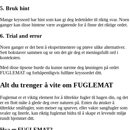
5. Bruk hint
Mange kryssord har hint som kan gi deg ledetråder til riktig svar. Noen
ganger kan disse hintene være avgjørende for å finne det riktige ordet.
6. Trial and error
Noen ganger er det best å eksperimentere og prøve ulike alternativer.
Sett bokstaver sammen og se om det gir deg et meningsfullt ord i
konteksten.
Med disse tipsene burde du kunne nærme deg løsningen på ordet
FUGLEMAT og forhåpentligvis fullføre kryssordet ditt.
Alt du trenger å vite om FUGLEMAT
Fuglemat er et viktig element for å tiltrekke fugler til hagen din, og det
er en flott måte å glede deg over naturen på. Enten du ønsker å
tiltrekke småfugler, som meiser og spurver, eller vakre sangfugler som
svaler og linerle, kan riktig fuglemat bidra til å skape et levende miljø
rundt hjemmet ditt.
Hva er FUGLEMAT?