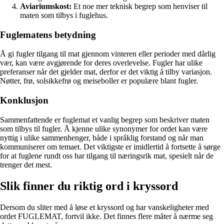
Aviariumskost:
Et noe mer teknisk begrep som henviser til
maten som tilbys i fuglehus.
Fuglematens betydning
Å gi fugler tilgang til mat gjennom vinteren eller perioder med dårlig
vær, kan være avgjørende for deres overlevelse. Fugler har ulike
preferanser når det gjelder mat, derfor er det viktig å tilby variasjon.
Nøtter, frø, solsikkefrø og meiseboller er populære blant fugler.
Konklusjon
Sammenfattende er fuglemat et vanlig begrep som beskriver maten
som tilbys til fugler. Å kjenne ulike synonymer for ordet kan være
nyttig i ulike sammenhenger, både i språklig forstand og når man
kommuniserer om temaet. Det viktigste er imidlertid å fortsette å sørge
for at fuglene rundt oss har tilgang til næringsrik mat, spesielt når de
trenger det mest.
Slik finner du riktig ord i kryssord
Dersom du sliter med å løse et kryssord og har vanskeligheter med
ordet FUGLEMAT, fortvil ikke. Det finnes flere måter å nærme seg