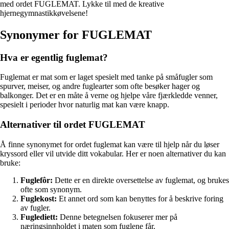
med ordet FUGLEMAT. Lykke til med de kreative
hjernegymnastikkøvelsene!
Synonymer for FUGLEMAT
Hva er egentlig fuglemat?
Fuglemat er mat som er laget spesielt med tanke på småfugler som
spurver, meiser, og andre fuglearter som ofte besøker hager og
balkonger. Det er en måte å verne og hjelpe våre fjærkledde venner,
spesielt i perioder hvor naturlig mat kan være knapp.
Alternativer til ordet FUGLEMAT
Å finne synonymet for ordet fuglemat kan være til hjelp når du løser
kryssord eller vil utvide ditt vokabular. Her er noen alternativer du kan
bruke:
Fuglefôr:
Dette er en direkte oversettelse av fuglemat, og brukes
ofte som synonym.
Fuglekost:
Et annet ord som kan benyttes for å beskrive foring
av fugler.
Fuglediett:
Denne betegnelsen fokuserer mer på
næringsinnholdet i maten som fuglene får.