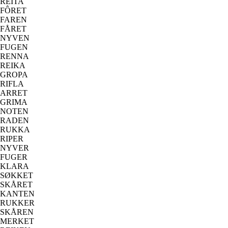
REITA
FÔRET
FAREN
FÅRET
NYVEN
FUGEN
RENNA
REIKA
GROPA
RIFLA
ARRET
GRIMA
NOTEN
RADEN
RUKKA
RIPER
NYVER
FUGER
KLARA
SØKKET
SKÅRET
KANTEN
RUKKER
SKÅREN
MERKET