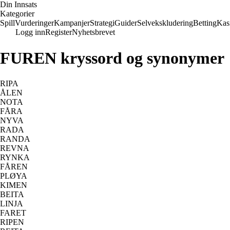
Din Innsats
Kategorier
Spill
Vurderinger
Kampanjer
Strategi
Guider
Selvekskludering
Betting
Kas
Logg inn
Register
Nyhetsbrevet
FUREN kryssord og synonymer
RIPA
ÅLEN
NOTA
FÅRA
NYVA
RADA
RANDA
REVNA
RYNKA
FÅREN
PLØYA
KIMEN
BEITA
LINJA
FARET
RIPEN