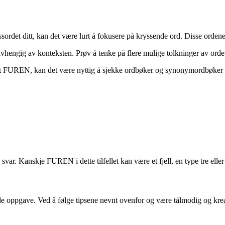
det ditt, kan det være lurt å fokusere på kryssende ord. Disse ordene ka
ngig av konteksten. Prøv å tenke på flere mulige tolkninger av ordet f
et FUREN, kan det være nyttig å sjekke ordbøker og synonymordbøker for
var. Kanskje FUREN i dette tilfellet kan være et fjell, en type tre eller
pgave. Ved å følge tipsene nevnt ovenfor og være tålmodig og kreativ