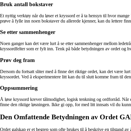
Bruk antall bokstaver
Et nyttig verktøy når du løser et kryssord er å ta hensyn til hvor mang
prøve å fylle inn noen bokstaver du allerede kjenner, kan du lettere finne
Se etter sammenhenger
Noen ganger kan det være lurt å se etter sammenhenger mellom ledetr
kryssordfelter som er fylt inn. Tenk på både betydningen av ordet og 
Prøv deg fram
Dersom du fortsatt sliter med å finne det riktige ordet, kan det være lu
kryssordet. Ved å eksperimentere litt kan du til slutt komme fram til den
Oppsummering
Å løse kryssord krever tålmodighet, logisk tenkning og ordforråd. Når
finne den riktige løsningen. Ikke gi opp, for med litt innsats vil du kunn
Den Omfattende Betydningen av Ordet 
Ordet galskap er et begrep som ofte brukes til å beskrive en tilstand av 