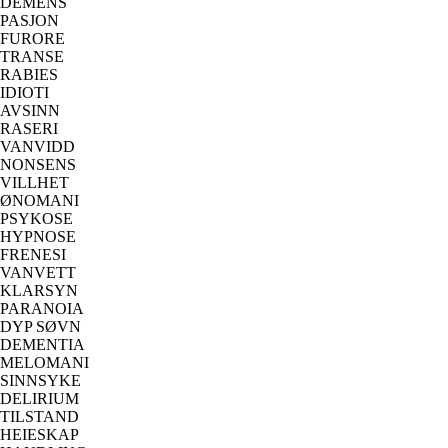
DEMENS
PASJON
FURORE
TRANSE
RABIES
IDIOTI
AVSINN
RASERI
VANVIDD
NONSENS
VILLHET
ØNOMANI
PSYKOSE
HYPNOSE
FRENESI
VANVETT
KLARSYN
PARANOIA
DYP SØVN
DEMENTIA
MELOMANI
SINNSYKE
DELIRIUM
TILSTAND
HEIESKAP