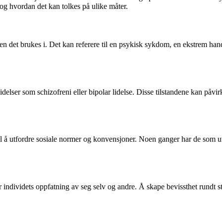
og hvordan det kan tolkes på ulike måter.
en det brukes i. Det kan referere til en psykisk sykdom, en ekstrem han
 lidelser som schizofreni eller bipolar lidelse. Disse tilstandene kan på
 til å utfordre sosiale normer og konvensjoner. Noen ganger har de som u
 individets oppfatning av seg selv og andre. Å skape bevissthet rundt st