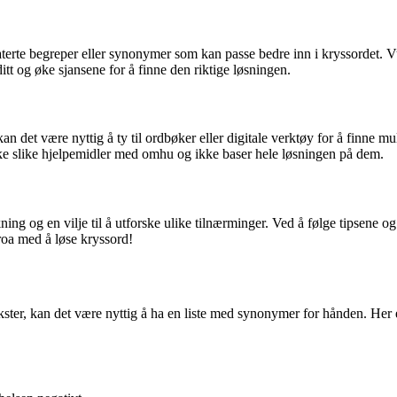
erte begreper eller synonymer som kan passe bedre inn i kryssordet. Vu
itt og øke sjansene for å finne den riktige løsningen.
 det være nyttig å ty til ordbøker eller digitale verktøy for å finne m
e slike hjelpemidler med omhu og ikke baser hele løsningen på dem.
 og en vilje til å utforske ulike tilnærminger. Ved å følge tipsene og 
oroa med å løse kryssord!
 tekster, kan det være nyttig å ha en liste med synonymer for hånden. He