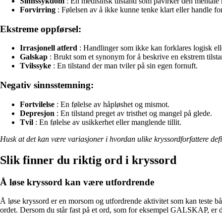
Sinnssykdom
: En medisinsk tilstand som påvirker den mentale 
Forvirring
: Følelsen av å ikke kunne tenke klart eller handle fo
Ekstreme oppførsel:
Irrasjonell atferd
: Handlinger som ikke kan forklares logisk elle
Galskap
: Brukt som et synonym for å beskrive en ekstrem tilsta
Tvilssyke
: En tilstand der man tviler på sin egen fornuft.
Negativ sinnsstemning:
Fortvilelse
: En følelse av håpløshet og mismot.
Depresjon
: En tilstand preget av tristhet og mangel på glede.
Tvil
: En følelse av usikkerhet eller manglende tillit.
Husk at det kan være variasjoner i hvordan ulike kryssordforfattere def
Slik finner du riktig ord i kryssord
Å løse kryssord kan være utfordrende
Å løse kryssord er en morsom og utfordrende aktivitet som kan teste både
ordet. Dersom du står fast på et ord, som for eksempel GALSKAP, er det