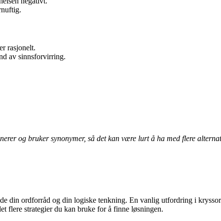
helsen negativt.
rnuftig.
r rasjonelt.
nd av sinnsforvirring.
inerer og bruker synonymer, så det kan være lurt å ha med flere alternat
 din ordforråd og din logiske tenkning. En vanlig utfordring i kryssord 
 flere strategier du kan bruke for å finne løsningen.