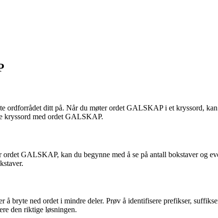
P
e ordforrådet ditt på. Når du møter ordet GALSKAP i et kryssord, kan
å løse kryssord med ordet GALSKAP.
er ordet GALSKAP, kan du begynne med å se på antall bokstaver og even
kstaver.
 bryte ned ordet i mindre deler. Prøv å identifisere prefikser, suffikse
e den riktige løsningen.