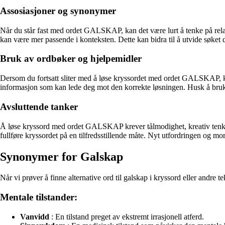
Assosiasjoner og synonymer
Når du står fast med ordet GALSKAP, kan det være lurt å tenke på relat
kan være mer passende i konteksten. Dette kan bidra til å utvide søket d
Bruk av ordbøker og hjelpemidler
Dersom du fortsatt sliter med å løse kryssordet med ordet GALSKAP, kan
informasjon som kan lede deg mot den korrekte løsningen. Husk å bruk
Avsluttende tanker
Å løse kryssord med ordet GALSKAP krever tålmodighet, kreativ tenkning
fullføre kryssordet på en tilfredsstillende måte. Nyt utfordringen og m
Synonymer for Galskap
Når vi prøver å finne alternative ord til galskap i kryssord eller andre
Mentale tilstander:
Vanvidd
: En tilstand preget av ekstremt irrasjonell atferd.