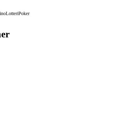
ino
Lotteri
Poker
er