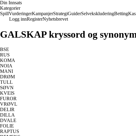
Din Innsats
Kategorier
Spill
Vurderinger
Kampanjer
Strategi
Guider
Selvekskludering
Betting
Kas
Logg inn
Register
Nyhetsbrevet
GALSKAP kryssord og synonym
BSE
RUS
KOMA
NOIA
MANI
DRØM
TULL
SØVN
KVEIS
FUROR
VRØVL
DELIR
DILLA
DVALE
FOLIE
RAPTUS