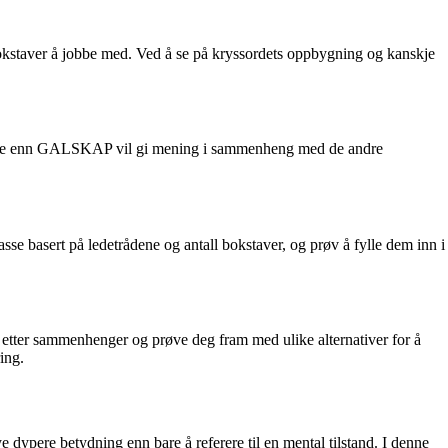
 bokstaver å jobbe med. Ved å se på kryssordets oppbygning og kanskje
 bedre enn GALSKAP vil gi mening i sammenheng med de andre
asse basert på ledetrådene og antall bokstaver, og prøv å fylle dem inn i
 etter sammenhenger og prøve deg fram med ulike alternativer for å
ring.
ye dypere betydning enn bare å referere til en mental tilstand. I denne