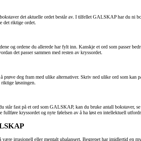
e bokstaver det aktuelle ordet består av. I tilfellet GALSKAP har du ni
 det riktige ordet.
ådene og ordene du allerede har fylt inn. Kanskje et ord som passer
hvordan det passer sammen med resten av kryssordet.
rt å prøve deg fram med ulike alternativer. Skriv ned ulike ord som kan p
 riktige løsningen.
 du står fast på et ord som GALSKAP, kan du bruke antall bokstaver, se
e fullføre kryssordet og nyte følelsen av å ha løst en intellektuell utford
GALSKAP
å være irrasjonell eller mentalt ubalansert. Begrepet har imidlertid en m