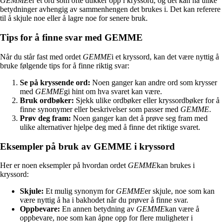
GEMME
er et ord som ofte dukker opp i kryssord, og det kan ha ulike
betydninger avhengig av sammenhengen det brukes i. Det kan referere
til å skjule noe eller å lagre noe for senere bruk.
Tips for å finne svar med GEMME
Når du står fast med ordet
GEMME
i et kryssord, kan det være nyttig å
bruke følgende tips for å finne riktig svar:
Se på kryssende ord:
Noen ganger kan andre ord som krysser
med
GEMME
gi hint om hva svaret kan være.
Bruk ordbøker:
Sjekk ulike ordbøker eller kryssordbøker for å
finne synonymer eller beskrivelser som passer med
GEMME
.
Prøv deg fram:
Noen ganger kan det å prøve seg fram med
ulike alternativer hjelpe deg med å finne det riktige svaret.
Eksempler på bruk av GEMME i kryssord
Her er noen eksempler på hvordan ordet
GEMME
kan brukes i
kryssord:
Skjule:
Et mulig synonym for
GEMME
er skjule, noe som kan
være nyttig å ha i bakhodet når du prøver å finne svar.
Oppbevare:
En annen betydning av
GEMME
kan være å
oppbevare, noe som kan åpne opp for flere muligheter i