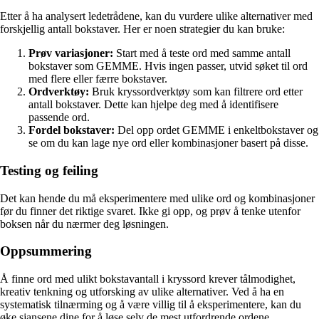
Etter å ha analysert ledetrådene, kan du vurdere ulike alternativer med
forskjellig antall bokstaver. Her er noen strategier du kan bruke:
Prøv variasjoner:
Start med å teste ord med samme antall
bokstaver som GEMME. Hvis ingen passer, utvid søket til ord
med flere eller færre bokstaver.
Ordverktøy:
Bruk kryssordverktøy som kan filtrere ord etter
antall bokstaver. Dette kan hjelpe deg med å identifisere
passende ord.
Fordel bokstaver:
Del opp ordet GEMME i enkeltbokstaver og
se om du kan lage nye ord eller kombinasjoner basert på disse.
Testing og feiling
Det kan hende du må eksperimentere med ulike ord og kombinasjoner
før du finner det riktige svaret. Ikke gi opp, og prøv å tenke utenfor
boksen når du nærmer deg løsningen.
Oppsummering
Å finne ord med ulikt bokstavantall i kryssord krever tålmodighet,
kreativ tenkning og utforsking av ulike alternativer. Ved å ha en
systematisk tilnærming og å være villig til å eksperimentere, kan du
øke sjansene dine for å løse selv de mest utfordrende ordene.