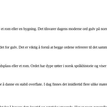
 i et rom eller en bygning. Det tilsvarer dagens moderne ord gulv på nor
edet for gulv. Det er viktig å forstå at begge ordene refererer til det sa
rdsplass eller et rom. Ordet har dype røtter i norsk språkhistorie og vise
 å danne en stabil overflate. I dag finnes det imidlertid flere ulike mater