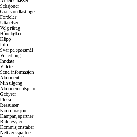
Arbeidsplasser
Seksjoner
Gratis nedlastinger
Fordeler
Uttalelser
Velg riktig
Håndbøker
Klipp
Info
Svar på spørsmål
Veiledning
Inndata
Vi leter
Send informasjon
Abonnent
Min tilgang
Abonnementsplan
Gebyrer
Plusser
Ressurser
Koordinasjon
Kampanjepartner
Bidragsyter
Kommisjonstaker
Nettverkspartner