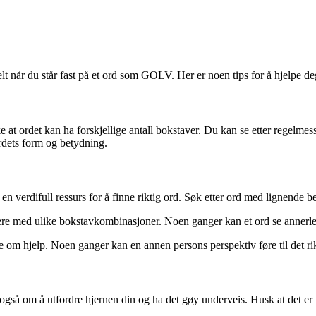
 når du står fast på et ord som GOLV. Her er noen tips for å hjelpe deg
e at ordet kan ha forskjellige antall bokstaver. Du kan se etter regelmes
rdets form og betydning.
 en verdifull ressurs for å finne riktig ord. Søk etter ord med lignend
re med ulike bokstavkombinasjoner. Noen ganger kan et ord se annerled
ie om hjelp. Noen ganger kan en annen persons perspektiv føre til det rik
også om å utfordre hjernen din og ha det gøy underveis. Husk at det er 