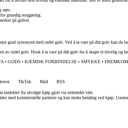
 det for å bevare dets levetid og estetiske utseende. Her er noen generelle
g støv.
for grundig rengjøring.
merker på gulvet.
stor grad synonymt med ordet gulv. Ved å ta vare på ditt golv kan du bev
n av ordet golv. Husk å ta vare på ditt gulv for å skape et trivelig og 
TA
•
GODS
•
KJEMISK FORBINDELSE
•
SMYKKE
•
FREMKOM
terest
TikTok
Mail
RSS
 inntekter fra utvalgte kjøp gjort via nettstedet vårt.
ider med kommersielle partnere og kan motta betaling ved kjøp. Uautori