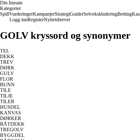
Din Innsats
Kategorier
Spill
Vurderinger
Kampanjer
Strategi
Guider
Selvekskludering
Betting
Kas
Logg inn
Register
Nyhetsbrevet
GOLV kryssord og synonymer
TEL
DEKK
TREV
DØRK
GULV
FLOR
BUNN
TILE
TILJE
TILER
HUSDEL
KANVAS
DØRKER
BÅTDEKK
TREGOLV
BYGGDEL