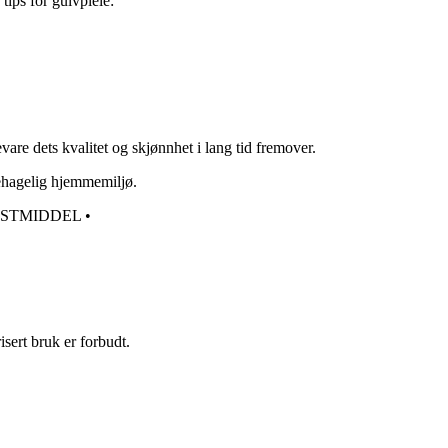
 tips for gulvpleie:
are dets kvalitet og skjønnhet i lang tid fremover.
behagelig hjemmemiljø.
STMIDDEL
•
sert bruk er forbudt.