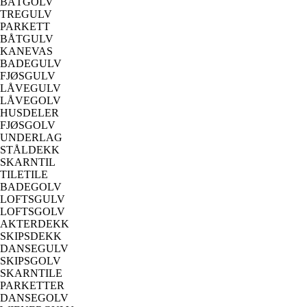
BÅTGOLV
TREGULV
PARKETT
BÅTGULV
KANEVAS
BADEGULV
FJØSGULV
LÅVEGULV
LÅVEGOLV
HUSDELER
FJØSGOLV
UNDERLAG
STÅLDEKK
SKARNTIL
TILETILE
BADEGOLV
LOFTSGULV
LOFTSGOLV
AKTERDEKK
SKIPSDEKK
DANSEGULV
SKIPSGOLV
SKARNTILE
PARKETTER
DANSEGOLV