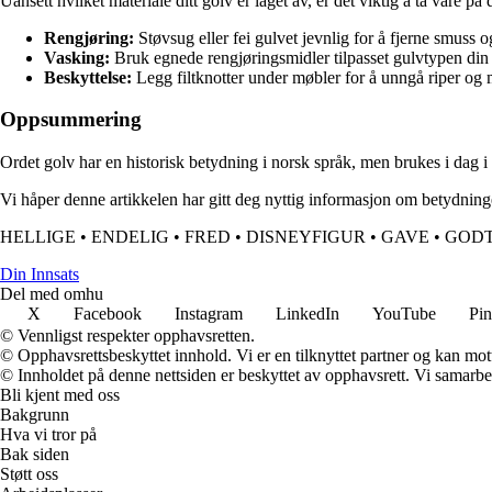
Uansett hvilket materiale ditt golv er laget av, er det viktig å ta vare på
Rengjøring:
Støvsug eller fei gulvet jevnlig for å fjerne smuss o
Vasking:
Bruk egnede rengjøringsmidler tilpasset gulvtypen din 
Beskyttelse:
Legg filtknotter under møbler for å unngå riper og 
Oppsummering
Ordet golv har en historisk betydning i norsk språk, men brukes i dag i 
Vi håper denne artikkelen har gitt deg nyttig informasjon om betydninge
HELLIGE
•
ENDELIG
•
FRED
•
DISNEYFIGUR
•
GAVE
•
GOD
Din Innsats
Del med omhu
X
Facebook
Instagram
LinkedIn
YouTube
Pin
© Vennligst respekter opphavsretten.
© Opphavsrettsbeskyttet innhold. Vi er en tilknyttet partner og kan motta
© Innholdet på denne nettsiden er beskyttet av opphavsrett. Vi samarbe
Bli kjent med oss
Bakgrunn
Hva vi tror på
Bak siden
Støtt oss