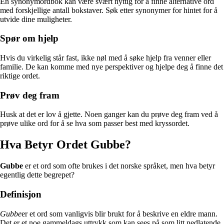
En synonymordbok kan være svært nyttig for å finne alternative ord
med forskjellige antall bokstaver. Søk etter synonymer for hintet for å
utvide dine muligheter.
Spør om hjelp
Hvis du virkelig står fast, ikke nøl med å søke hjelp fra venner eller
familie. De kan komme med nye perspektiver og hjelpe deg å finne det
riktige ordet.
Prøv deg fram
Husk at det er lov å gjette. Noen ganger kan du prøve deg fram ved å
prøve ulike ord for å se hva som passer best med kryssordet.
Hva Betyr Ordet Gubbe?
Gubbe
er et ord som ofte brukes i det norske språket, men hva betyr
egentlig dette begrepet?
Definisjon
Gubbe
er et ord som vanligvis blir brukt for å beskrive en eldre mann.
Det er et noe gammeldags uttrykk som kan sees på som litt nedlatende