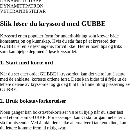
DYNAMITTGUBBE
DYNAMITTPATRON
VETERANBESTEFAR
Slik løser du kryssord med GUBBE
Kryssord er en populær form for underholdning som krever både
konsentrasjon og kunnskap. Hvis du står fast på et kryssord der
GUBBE er en av løsningene, fortvil ikke! Her er noen tips og triks
som kan hjelpe deg med å løse kryssordet.
1. Start med korte ord
Når du ser etter ordet GUBBE i kryssordet, kan det være lurt å starte
med de enkleste, korteste ordene først. Dette kan bidra til å fylle ut de
lettere delene av kryssordet og gi deg hint til å finne riktig plassering av
GUBBE.
2. Bruk bokstavforkortelser
Noen ganger kan bokstavforkortelser være til hjelp når du sitter fast
med et ord som GUBBE. For eksempel kan G stå for gammel eller U
stå for utseende. Ved å inkludere slike alternativer i tankene dine, kan
du lettere komme frem til riktig svar.