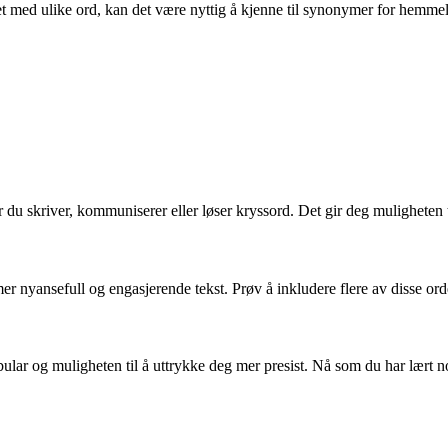
t med ulike ord, kan det være nyttig å kjenne til synonymer for hemmeli
u skriver, kommuniserer eller løser kryssord. Det gir deg muligheten til
yansefull og engasjerende tekst. Prøv å inkludere flere av disse ordene 
lar og muligheten til å uttrykke deg mer presist. Nå som du har lært no