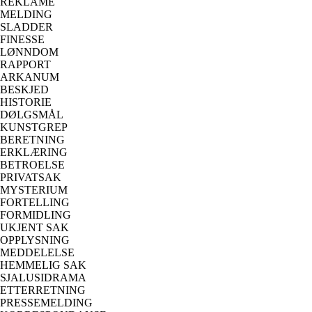
REKLAME
MELDING
SLADDER
FINESSE
LØNNDOM
RAPPORT
ARKANUM
BESKJED
HISTORIE
DØLGSMÅL
KUNSTGREP
BERETNING
ERKLÆRING
BETROELSE
PRIVATSAK
MYSTERIUM
FORTELLING
FORMIDLING
UKJENT SAK
OPPLYSNING
MEDDELELSE
HEMMELIG SAK
SJALUSIDRAMA
ETTERRETNING
PRESSEMELDING