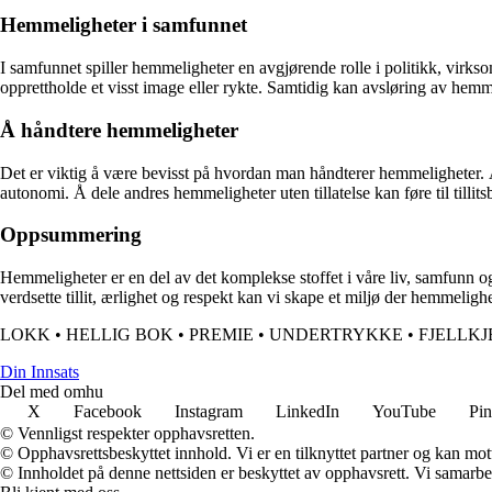
Hemmeligheter i samfunnet
I samfunnet spiller hemmeligheter en avgjørende rolle i politikk, virk
opprettholde et visst image eller rykte. Samtidig kan avsløring av hemmeli
Å håndtere hemmeligheter
Det er viktig å være bevisst på hvordan man håndterer hemmeligheter. Å h
autonomi. Å dele andres hemmeligheter uten tillatelse kan føre til tillit
Oppsummering
Hemmeligheter er en del av det komplekse stoffet i våre liv, samfunn o
verdsette tillit, ærlighet og respekt kan vi skape et miljø der hemmelighe
LOKK
•
HELLIG BOK
•
PREMIE
•
UNDERTRYKKE
•
FJELLKJ
Din Innsats
Del med omhu
X
Facebook
Instagram
LinkedIn
YouTube
Pin
© Vennligst respekter opphavsretten.
© Opphavsrettsbeskyttet innhold. Vi er en tilknyttet partner og kan motta
© Innholdet på denne nettsiden er beskyttet av opphavsrett. Vi samarbe