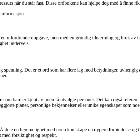
ssurs når du står fast. Disse ordbøkene kan hjelpe deg med å finne rikt
linformasjon.
 utfordrende oppgave, men med en grundig tilnærming og bruk av tilgj
ghet underveis.
 spenning. Det er et ord som har flere lag med betydninger, avhengig
ner.
som bare er kjent av noen få utvalgte personer. Det kan også referere til
ggjorte planer, personlige bekjennelser eller unike egenskaper som noen
. Å dele en hemmelighet med noen kan skape en dypere forbindelse og t
es med forsiktighet og respekt.