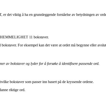
r det viktig å ha en grunnleggende forståelse av betydningen av ordet
et har HEMMELIGHET 11 bokstaver.
l bokstaver. For eksempel kan det være at ordet må begynne eller avslut
r av bokstaver og lyder for å forsøke å identifisere passende ord.
 hvilke bokstaver som passer inn basert på de kryssende ordene.
anne riktige ord.