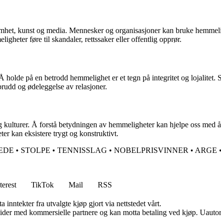
somhet, kunst og media. Mennesker og organisasjoner kan bruke hemmeligh
gheter føre til skandaler, rettssaker eller offentlig opprør.
olde på en betrodd hemmelighet er et tegn på integritet og lojalitet. Sam
sbrudd og ødeleggelse av relasjoner.
g kulturer. Å forstå betydningen av hemmeligheter kan hjelpe oss med å
ter kan eksistere trygt og konstruktivt.
EDE
•
STOLPE
•
TENNISSLAG
•
NOBELPRISVINNER
•
ARGE
terest
TikTok
Mail
RSS
 inntekter fra utvalgte kjøp gjort via nettstedet vårt.
ider med kommersielle partnere og kan motta betaling ved kjøp. Uautori