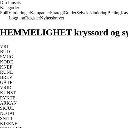
Din Innsats
Kategorier
Spill
Vurderinger
Kampanjer
Strategi
Guider
Selvekskludering
Betting
Kas
Logg inn
Register
Nyhetsbrevet
HEMMELIGHET kryssord og s
VRI
BUD
SMUG
KODE
KNEP
RUNE
BREV
GÅTE
VRID
KUNST
RYKTE
ARKAN
SKJUL
NOTAT
SNITT
KJERNE