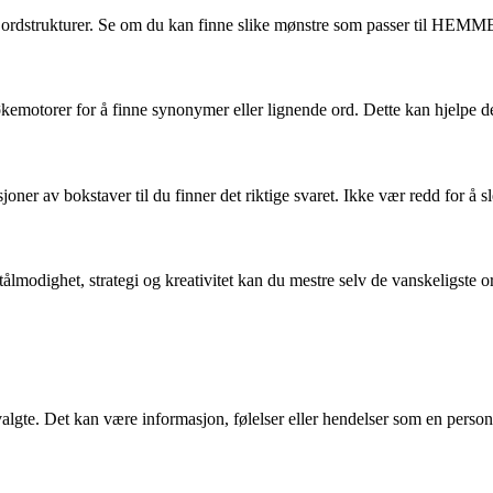
er ordstrukturer. Se om du kan finne slike mønstre som passer til HE
r søkemotorer for å finne synonymer eller lignende ord. Dette kan hjelpe
r av bokstaver til du finner det riktige svaret. Ikke vær redd for å sl
t tålmodighet, strategi og kreativitet kan du mestre selv de vanskel
valgte. Det kan være informasjon, følelser eller hendelser som en person