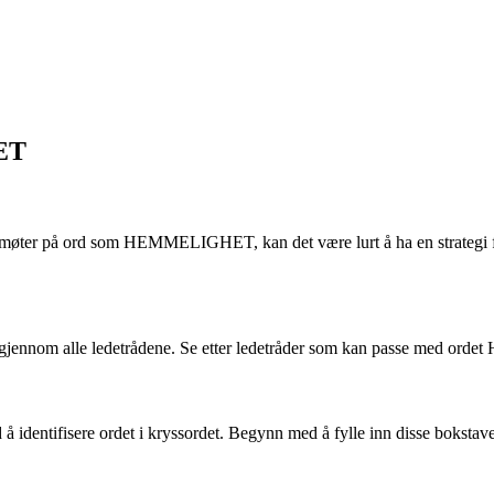
ET
ter på ord som HEMMELIGHET, kan det være lurt å ha en strategi for å 
undig gjennom alle ledetrådene. Se etter ledetråder som kan passe med 
tifisere ordet i kryssordet. Begynn med å fylle inn disse bokstaven