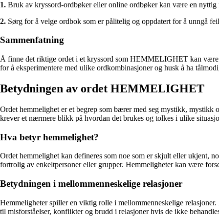
1.
Bruk av kryssord-ordbøker eller online ordbøker kan være en nyttig re
2.
Sørg for å velge ordbok som er pålitelig og oppdatert for å unngå fei
Sammenfatning
Å finne det riktige ordet i et kryssord som HEMMELIGHET kan være en
for å eksperimentere med ulike ordkombinasjoner og husk å ha tålmodi
Betydningen av ordet HEMMELIGHET
Ordet hemmelighet er et begrep som bærer med seg mystikk, mystikk og
krever et nærmere blikk på hvordan det brukes og tolkes i ulike situasjo
Hva betyr hemmelighet?
Ordet hemmelighet kan defineres som noe som er skjult eller ukjent, noe 
fortrolig av enkeltpersoner eller grupper. Hemmeligheter kan være forse
Betydningen i mellommenneskelige relasjoner
Hemmeligheter spiller en viktig rolle i mellommenneskelige relasjoner
til misforståelser, konflikter og brudd i relasjoner hvis de ikke behandl