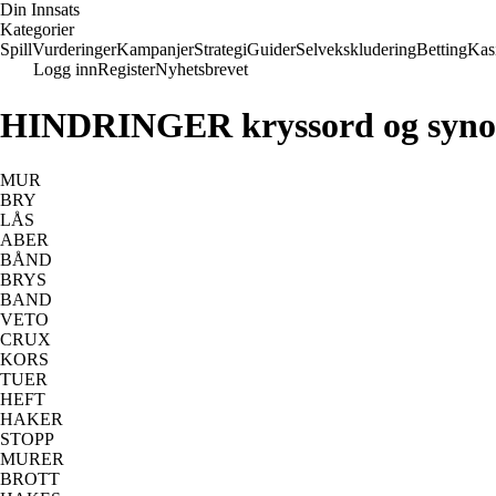
Din Innsats
Kategorier
Spill
Vurderinger
Kampanjer
Strategi
Guider
Selvekskludering
Betting
Kas
Logg inn
Register
Nyhetsbrevet
HINDRINGER kryssord og syn
MUR
BRY
LÅS
ABER
BÅND
BRYS
BAND
VETO
CRUX
KORS
TUER
HEFT
HAKER
STOPP
MURER
BROTT