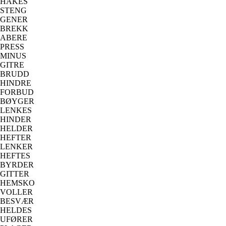
HAKES
STENG
GENER
BREKK
ABERE
PRESS
MINUS
GITRE
BRUDD
HINDRE
FORBUD
BØYGER
LENKES
HINDER
HELDER
HEFTER
LENKER
HEFTES
BYRDER
GITTER
HEMSKO
VOLLER
BESVÆR
HELDES
UFØRER