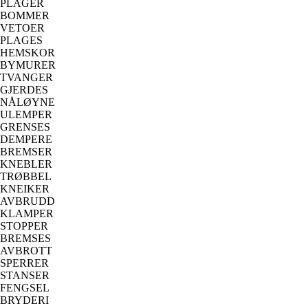
PLAGER
BOMMER
VETOER
PLAGES
HEMSKOR
BYMURER
TVANGER
GJERDES
NÅLØYNE
ULEMPER
GRENSES
DEMPERE
BREMSER
KNEBLER
TRØBBEL
KNEIKER
AVBRUDD
KLAMPER
STOPPER
BREMSES
AVBROTT
SPERRER
STANSER
FENGSEL
BRYDERI