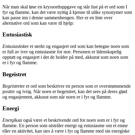
Når man skal løse en kryssordoppgave og står fast på et ord som I
fyr og flamme, kan det være nyttig å kjenne til ulike synonymer som
kan passe inn i denne sammenhengen. Her er en liste over
alternative ord som kan være til hjelp:
Entusiastisk
Entusiastisk
er et sterkt og engasjert ord som kan betegne noen som
er full av iver og entusiasme for noe. Personen er lidenskapelig
opptatt og engasjert i det de holder på med, akkurat som noen som
er i fyr og flamme.
Begeistret
Begeistret
er et ord som beskriver en person som er overstrømmende
positiv og ivrig. Når noen er begeistret, kan det sees på deres glød
og engasjement, akkurat som når noen er i fyr og flamme.
Energi
Energi
kan også være et beskrivende ord for noen som er i fyr og
flamme. En person som utstråler energi og entusiasme om et emne
eller en aktivitet, kan sies å være i fyr og flamme med sin energiske