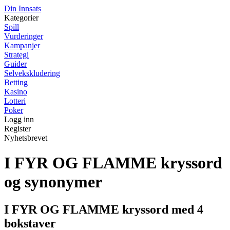
Din Innsats
Kategorier
Spill
Vurderinger
Kampanjer
Strategi
Guider
Selvekskludering
Betting
Kasino
Lotteri
Poker
Logg inn
Register
Nyhetsbrevet
I FYR OG FLAMME kryssord
og synonymer
I FYR OG FLAMME kryssord med 4
bokstaver