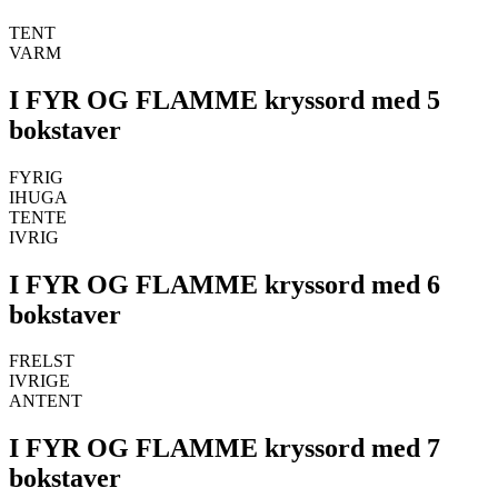
TENT
VARM
I FYR OG FLAMME kryssord med 5
bokstaver
FYRIG
IHUGA
TENTE
IVRIG
I FYR OG FLAMME kryssord med 6
bokstaver
FRELST
IVRIGE
ANTENT
I FYR OG FLAMME kryssord med 7
bokstaver