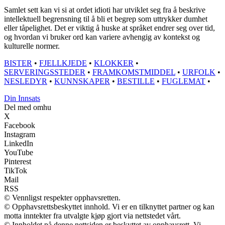
Samlet sett kan vi si at ordet idioti har utviklet seg fra å beskrive
intellektuell begrensning til å bli et begrep som uttrykker dumhet
eller tåpelighet. Det er viktig å huske at språket endrer seg over tid,
og hvordan vi bruker ord kan variere avhengig av kontekst og
kulturelle normer.
BISTER
•
FJELLKJEDE
•
KLOKKER
•
SERVERINGSSTEDER
•
FRAMKOMSTMIDDEL
•
URFOLK
•
NESLEDYR
•
KUNNSKAPER
•
BESTILLE
•
FUGLEMAT
•
Din Innsats
Del med omhu
X
Facebook
Instagram
LinkedIn
YouTube
Pinterest
TikTok
Mail
RSS
© Vennligst respekter opphavsretten.
© Opphavsrettsbeskyttet innhold. Vi er en tilknyttet partner og kan
motta inntekter fra utvalgte kjøp gjort via nettstedet vårt.
© Innholdet på denne nettsiden er beskyttet av opphavsrett. Vi