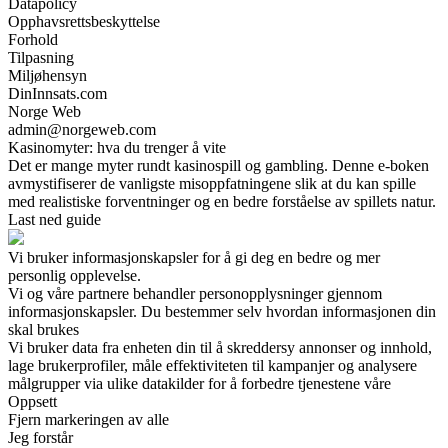
Datapolicy
Opphavsrettsbeskyttelse
Forhold
Tilpasning
Miljøhensyn
DinInnsats.com
Norge Web
admin@norgeweb.com
Kasinomyter: hva du trenger å vite
Det er mange myter rundt kasinospill og gambling. Denne e-boken
avmystifiserer de vanligste misoppfatningene slik at du kan spille
med realistiske forventninger og en bedre forståelse av spillets natur.
Last ned guide
Vi bruker informasjonskapsler for å gi deg en bedre og mer
personlig opplevelse.
Vi og våre partnere behandler personopplysninger gjennom
informasjonskapsler. Du bestemmer selv hvordan informasjonen din
skal brukes
Vi bruker data fra enheten din til å skreddersy annonser og innhold,
lage brukerprofiler, måle effektiviteten til kampanjer og analysere
målgrupper via ulike datakilder for å forbedre tjenestene våre
Oppsett
Fjern markeringen av alle
Jeg forstår