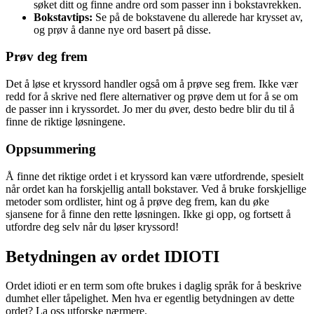
søket ditt og finne andre ord som passer inn i bokstavrekken.
Bokstavtips:
Se på de bokstavene du allerede har krysset av,
og prøv å danne nye ord basert på disse.
Prøv deg frem
Det å løse et kryssord handler også om å prøve seg frem. Ikke vær
redd for å skrive ned flere alternativer og prøve dem ut for å se om
de passer inn i kryssordet. Jo mer du øver, desto bedre blir du til å
finne de riktige løsningene.
Oppsummering
Å finne det riktige ordet i et kryssord kan være utfordrende, spesielt
når ordet kan ha forskjellig antall bokstaver. Ved å bruke forskjellige
metoder som ordlister, hint og å prøve deg frem, kan du øke
sjansene for å finne den rette løsningen. Ikke gi opp, og fortsett å
utfordre deg selv når du løser kryssord!
Betydningen av ordet IDIOTI
Ordet idioti er en term som ofte brukes i daglig språk for å beskrive
dumhet eller tåpelighet. Men hva er egentlig betydningen av dette
ordet? La oss utforske nærmere.