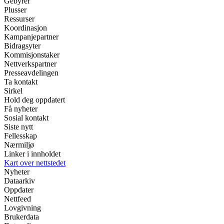
Gebyrer
Plusser
Ressurser
Koordinasjon
Kampanjepartner
Bidragsyter
Kommisjonstaker
Nettverkspartner
Presseavdelingen
Ta kontakt
Sirkel
Hold deg oppdatert
Få nyheter
Sosial kontakt
Siste nytt
Fellesskap
Nærmiljø
Linker i innholdet
Kart over nettstedet
Nyheter
Dataarkiv
Oppdater
Nettfeed
Lovgivning
Brukerdata