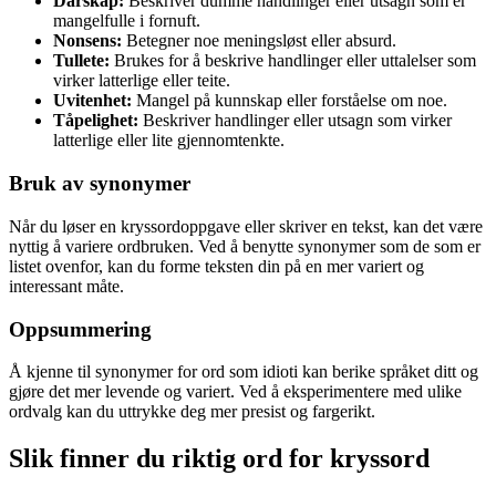
Dårskap:
Beskriver dumme handlinger eller utsagn som er
mangelfulle i fornuft.
Nonsens:
Betegner noe meningsløst eller absurd.
Tullete:
Brukes for å beskrive handlinger eller uttalelser som
virker latterlige eller teite.
Uvitenhet:
Mangel på kunnskap eller forståelse om noe.
Tåpelighet:
Beskriver handlinger eller utsagn som virker
latterlige eller lite gjennomtenkte.
Bruk av synonymer
Når du løser en kryssordoppgave eller skriver en tekst, kan det være
nyttig å variere ordbruken. Ved å benytte synonymer som de som er
listet ovenfor, kan du forme teksten din på en mer variert og
interessant måte.
Oppsummering
Å kjenne til synonymer for ord som idioti kan berike språket ditt og
gjøre det mer levende og variert. Ved å eksperimentere med ulike
ordvalg kan du uttrykke deg mer presist og fargerikt.
Slik finner du riktig ord for kryssord